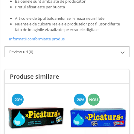
Baloanele sunt ambalate de producator
Dezinfectant Bucatarie
Pretul afisat este per bucata
plasture
Dezinfectant Sano
Articolele de tipul baloanelor se livreaza neumflate.
Domestos Verde
Nuantele de culoare reale ale produselor pot fi usor diferite
Domestos WC
fata de imaginile vizualizate pe ecranele digitale
Gel Antibacterian
Informatii conformitate produs
Igienol Dezinfectant
Produse Curatenie Baie
Review-uri
(0)
Produse Sano Baie
Sanytol Dezinfectant
Produse similare
Hartie Igienica
Prosoape De Hartie Si Servetele
Prosoape de Hartie
-20%
-20%
NOU
Odorizant Camera Profesional
Odorizant Camera Electric
Odorizant Camera Air Wick
Odorizant Camera cu Betisoare