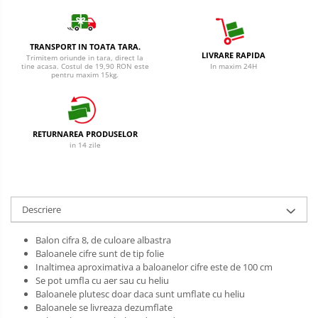
Cantar
Creme Depilatoare
Produse Pentru Bucatarie
Spuma Si Geluri De Barbierit
TRANSPORT IN TOATA TARA.
Detergent Vase Pentru Masina
LIVRARE RAPIDA
Trimitem oriunde in tara, direct la
Protectie Insecte
Detergent Vase Manual
tine acasa. Costul de 19,90 RON este
In maxim 24H
pentru maxim 15kg.
Betisoare de Urechi
Solutie Clatire Vase
Sare Masina De Spalat
Ingrijire Intima
Folie Si Pungi Alimentare
RETURNAREA PRODUSELOR
Aparat de ras
Lavete Si Bureti
in 14 zile
Aparat de Ras Gillette
Curatenie Bucatarie
Aparate de Ras Venus
Pungi Ambalare / Saci Menajeri
Vase Si Accesorii
Accesorii
Descriere
Diverse pentru bucatarie
Absorbante & Tampoane
Balon cifra 8, de culoare albastra
Igiena si Dezinfectie
Absorbante
Baloanele cifre sunt de tip folie
Cif Spray Baie
Inaltimea aproximativa a baloanelor cifre este de 100 cm
Absorbante Zilnice
Se pot umfla cu aer sau cu heliu
Detartrant WC
Tampoane
Baloanele plutesc doar daca sunt umflate cu heliu
Dezinfectant Baie
Baloanele se livreaza dezumflate
Benzi Depilatoare