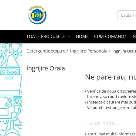
Toate Produsele
Ingrijire Casa
TOATE PRODUSELE
HOME
CUM COMAND?
I
Detergenti Rufe
Detergenti Pudra
Detergentidetop.ro /
Ingrijire Personala /
Ingrijire Oral
Detergent Lichid
Balsam De Rufe
Ingrijire Orala
Ne pare rau, nu
Detergenti Curatenie Casa
Sano Detergent Pardoseli
- Verifica de doua ori scriere
Asevi Pardoseli
- Incearca sa cauti cuvinte s
Produse Pentru Baie
- Incearca o cautare mai puti
- Va puteti restrange rezultat
Produse Pentru Bucatarie
Detergenti Curatenie Casa
Detergent Pardoseli
Pentru mai multe informatii 