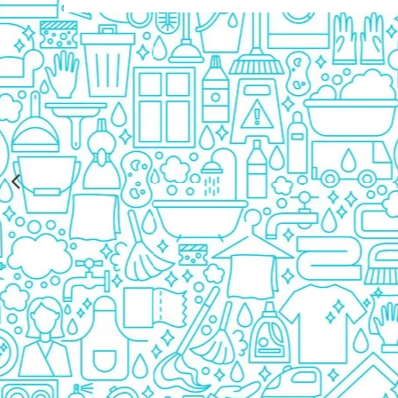
Rezerva Odorizant Camera Glade
Rezerva Odorizant Camera Air Wick
Ingrijire Bebelusi
Servetele Umede Bebelusi
Suplimente Bebelusi
Lenjerii
Ingrijire Bebelusi
Scutece
Scutece Huggies
Scutece Happy
Scutece Pampers Bebelusi
Balsam Rufe Bebelusi
Servetele Umede Bebelusi
Suplimente Bebelusi
Betisoare