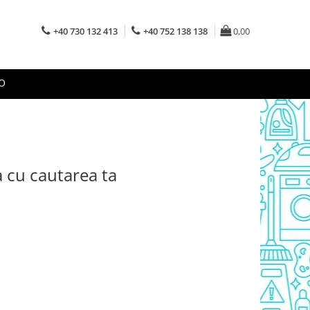
+40 730 132 413
+40 752 138 138
0,00
O
a cu cautarea ta