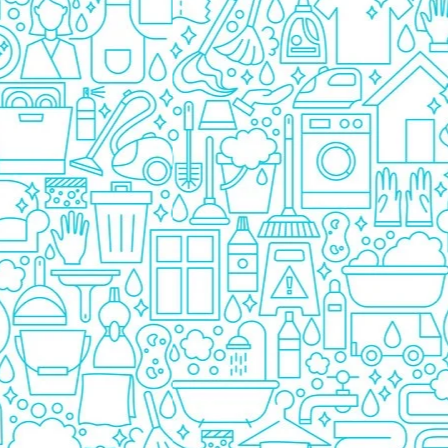
Prezervative
Ingrijire Orala
Pasta De Dinti
Periuta Dinti
Apa De Gura
Ata Dentara
Creme Depilatoare
Spuma Si Geluri De Barbierit
Protectie Insecte
Betisoare de Urechi
Ingrijire Intima
Aparat de ras
Aparat de Ras Gillette
Aparate de Ras Venus
Accesorii