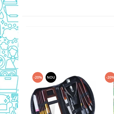
Detergent Geamuri
Detergent Mobila
Detergenti De Haine
Detergent Capsule
Detergent Pentru Pete
Detergent Ariel
Balsam De Rufe
Semana Balsam Rufe
Sano Maxima Balsam
Pachete Produse Curatenie
Produse Pentru Baie
-20%
NOU
-20
Duck WC
Odorizant WC Bref
Odorizant Vas WC
Odorizant Bazin WC
Cantar
Produse Pentru Bucatarie