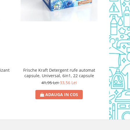
izant
Frische Kraft Detergent rufe automat
Foaie de ruf
capsule, Universal, 6in1, 22 capsule
41,95 Lei
33,56 Lei
61
ADAUGA IN COS