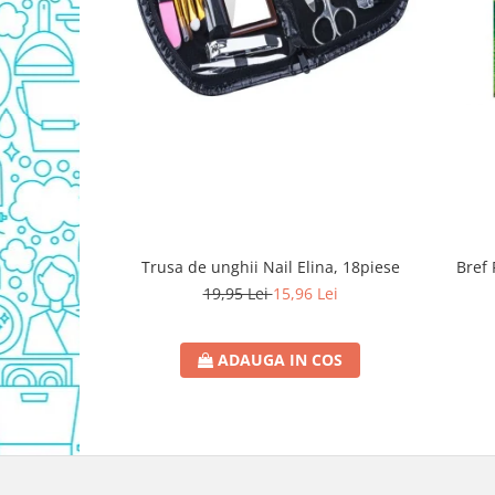
Detergent Vase Pentru Masina
Detergent Vase Manual
Solutie Clatire Vase
Sare Masina De Spalat
Folie Si Pungi Alimentare
Lavete Si Bureti
Curatenie Bucatarie
Pungi Ambalare / Saci Menajeri
Vase Si Accesorii
Trusa de unghii Nail Elina, 18piese
Bref 
Diverse pentru bucatarie
19,95 Lei
15,96 Lei
Igiena si Dezinfectie
Cif Spray Baie
ADAUGA IN COS
Detartrant WC
Dezinfectant Baie
Dezinfectant Bucatarie
Dezinfectant Sano
Domestos Verde