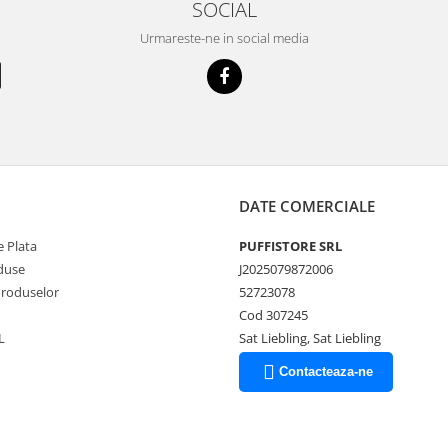
SOCIAL
Urmareste-ne in social media
DATE COMERCIALE
 Plata
PUFFISTORE SRL
duse
J2025079872006
Produselor
52723078
Cod 307245
L
Sat Liebling, Sat Liebling
Contacteaza-ne