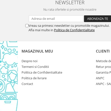
NEWSLETTER
Domestos WC
Nu rata ofertele si promotiile noastre
Gel Antibacterian
Igienol Dezinfectant
Produse Curatenie Baie
Vreau sa primesc newsletter cu promotiile magazinului.
Afla mai multe in
Politica de Confidentialitate
Produse Sano Baie
Sanytol Dezinfectant
Hartie Igienica
MAGAZINUL MEU
CLIENTI
Prosoape De Hartie Si Servetele
Prosoape de Hartie
Despre noi
Metode de
Odorizant Camera Profesional
Termeni si Conditii
Retur pro
Politica de Confidentialitate
Garantia 
Odorizant Camera Electric
Politica de livrare
ANPC
Odorizant Camera Air Wick
Contact
ANPC - SA
Odorizant Camera cu Betisoare
Odorizant Camera Electric
Profesional
Odorizant Camera Ambi Pur
Rezerva Odorizant Camera