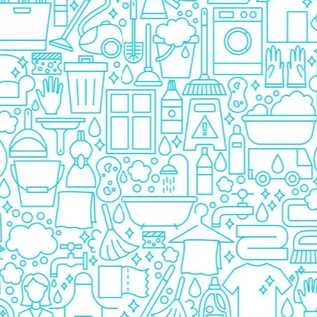
Detergent Bebelusi
Detergent Bebelusi Ariel
Sampon Bebelusi
Pasta de dinti *B*
Periuta De Dinti *B*
Periuta de Dinti Electrica Copii
Periuta de Dinti Oral B
Gel de Dus Bebelusi
Ingrijire Adulti
Scutece Adulti
Servetele Umede Adulti
Ingrijire Personala
Cosmetice
Absorbante
Absorbante & Tampoane
Tampoane