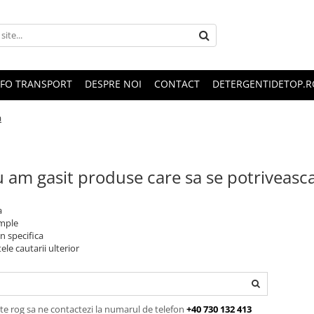
NFO TRANSPORT
DESPRE NOI
CONTACT
DETERGENTIDETOP.R
a
 am gasit produse care sa se potriveasc
a
imple
n specifica
ele cautarii ulterior
te rog sa ne contactezi la numarul de telefon
+40 730 132 413