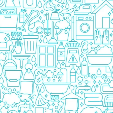
Pasta De Dinti
Cosmetice
Deodorante
Creme
Ingrijire Unghii
Machiaje/Pensule
Sapun
Sapun Solid
Sapun Lichid
Par
Vopsea
Sampon
Balsam/Masca
Coafura
Ustensile
Gel de Dus