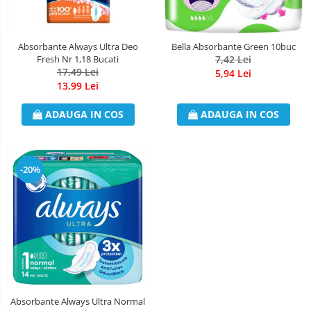
Detergent Geamuri
Detergent Mobila
Detergenti De Haine
Absorbante Always Ultra Deo
Bella Absorbante Green 10buc
Fresh Nr 1,18 Bucati
7,42 Lei
Detergent Capsule
17,49 Lei
5,94 Lei
Detergent Pentru Pete
13,99 Lei
Detergent Ariel
ADAUGA IN COS
ADAUGA IN COS
Balsam De Rufe
Semana Balsam Rufe
Sano Maxima Balsam
-20%
Pachete Produse Curatenie
Produse Pentru Baie
Duck WC
Odorizant WC Bref
Odorizant Vas WC
Odorizant Bazin WC
Cantar
Absorbante Always Ultra Normal