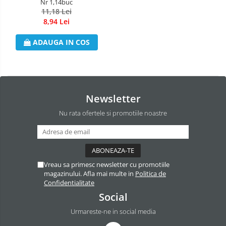
Nr 1,14buc
Produse Pentru Bucatarie
11,18 Lei
Detergent Vase Pentru Masina
8,94 Lei
Detergent Vase Manual
ADAUGA IN COS
Solutie Clatire Vase
Sare Masina De Spalat
Folie Si Pungi Alimentare
Lavete Si Bureti
Newsletter
Curatenie Bucatarie
Nu rata ofertele si promotiile noastre
Pungi Ambalare / Saci Menajeri
Vase Si Accesorii
Diverse pentru bucatarie
Igiena si Dezinfectie
Vreau sa primesc newsletter cu promotiile
Cif Spray Baie
magazinului. Afla mai multe in
Politica de
Confidentialitate
Detartrant WC
Social
Dezinfectant Baie
Urmareste-ne in social media
Dezinfectant Bucatarie
Dezinfectant Sano