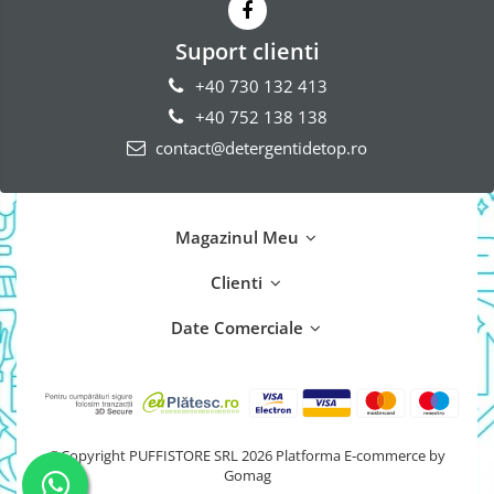
Domestos Verde
Suport clienti
Domestos WC
+40 730 132 413
Gel Antibacterian
+40 752 138 138
Igienol Dezinfectant
contact@detergentidetop.ro
Produse Curatenie Baie
Produse Sano Baie
Sanytol Dezinfectant
Magazinul Meu
Hartie Igienica
Prosoape De Hartie Si Servetele
Clienti
Prosoape de Hartie
Date Comerciale
Odorizant Camera Profesional
Odorizant Camera Electric
Odorizant Camera Air Wick
Odorizant Camera cu Betisoare
©Copyright PUFFISTORE SRL 2026
Platforma E-commerce by
Odorizant Camera Electric
Gomag
Profesional