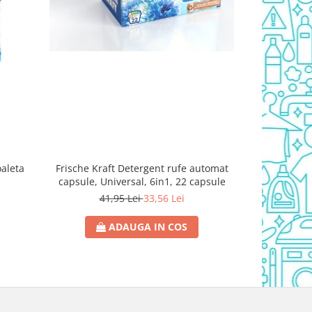
oaleta
Frische Kraft Detergent rufe automat
Dalli P
capsule, Universal, 6in1, 22 capsule
8
41,95 Lei
33,56 Lei
ADAUGA IN COS