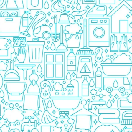
Pasta De Dinti
Cosmetice
Deodorante
Creme
Ingrijire Unghii
Machiaje/Pensule
Sapun
Sapun Solid
Sapun Lichid
Par
Vopsea
Sampon
Balsam/Masca
Coafura
Ustensile
Gel de Dus