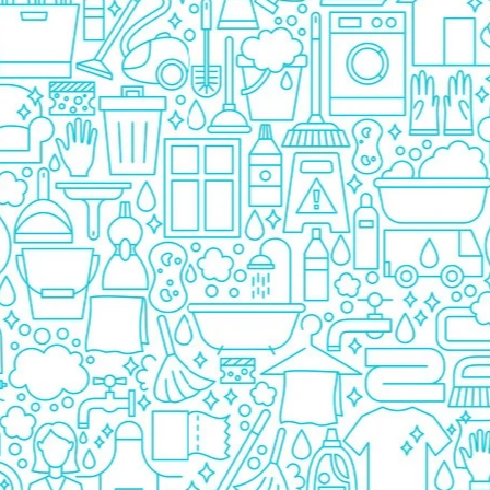
Detergent Bebelusi
Detergent Bebelusi Ariel
Sampon Bebelusi
Pasta de dinti *B*
Periuta De Dinti *B*
Periuta de Dinti Electrica Copii
Periuta de Dinti Oral B
Gel de Dus Bebelusi
Ingrijire Adulti
Scutece Adulti
Servetele Umede Adulti
Ingrijire Personala
Cosmetice
Absorbante
Absorbante & Tampoane
Tampoane