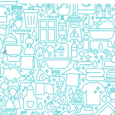
Rezerva Odorizant Camera Glade
Rezerva Odorizant Camera Air Wick
Ingrijire Bebelusi
Servetele Umede Bebelusi
Suplimente Bebelusi
Lenjerii
Ingrijire Bebelusi
Scutece
Scutece Huggies
Scutece Happy
Scutece Pampers Bebelusi
Balsam Rufe Bebelusi
Servetele Umede Bebelusi
Suplimente Bebelusi
Betisoare