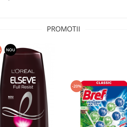
PROMOTII
%
NOU
-20%