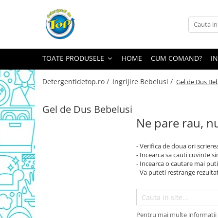
Toate Produsele
Ingrijire Casa
TOATE PRODUSELE
HOME
CUM COMAND?
I
Detergenti Rufe
Detergenti Pudra
Detergentidetop.ro /
Ingrijire Bebelusi /
Gel de Dus Beb
Detergent Lichid
Balsam De Rufe
Gel de Dus Bebelusi
Ne pare rau, nu
Detergenti Curatenie Casa
Sano Detergent Pardoseli
- Verifica de doua ori scriere
Asevi Pardoseli
- Incearca sa cauti cuvinte s
Produse Pentru Baie
- Incearca o cautare mai puti
- Va puteti restrange rezultat
Produse Pentru Bucatarie
Detergenti Curatenie Casa
Detergent Pardoseli
Pentru mai multe informatii 