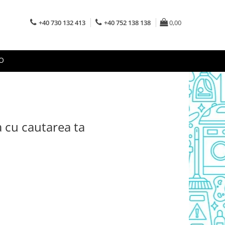
+40 730 132 413
+40 752 138 138
0,00
O
a cu cautarea ta