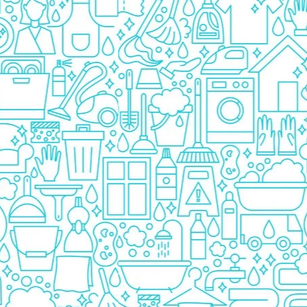
Prezervative
Ingrijire Orala
Pasta De Dinti
Periuta Dinti
Apa De Gura
Ata Dentara
Creme Depilatoare
Spuma Si Geluri De Barbierit
Protectie Insecte
Betisoare de Urechi
Ingrijire Intima
Aparat de ras
Aparat de Ras Gillette
Aparate de Ras Venus
Accesorii