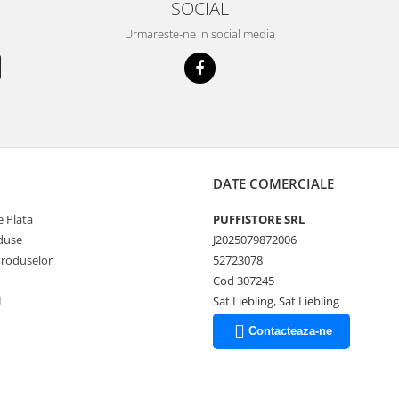
SOCIAL
Urmareste-ne in social media
DATE COMERCIALE
 Plata
PUFFISTORE SRL
duse
J2025079872006
Produselor
52723078
Cod 307245
L
Sat Liebling, Sat Liebling
Contacteaza-ne