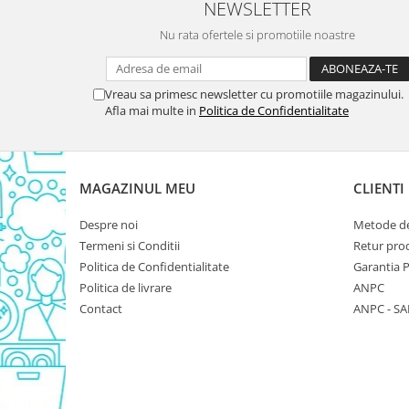
NEWSLETTER
Domestos WC
Nu rata ofertele si promotiile noastre
Gel Antibacterian
Igienol Dezinfectant
Produse Curatenie Baie
Vreau sa primesc newsletter cu promotiile magazinului.
Afla mai multe in
Politica de Confidentialitate
Produse Sano Baie
Sanytol Dezinfectant
Hartie Igienica
MAGAZINUL MEU
CLIENTI
Prosoape De Hartie Si Servetele
Prosoape de Hartie
Despre noi
Metode de
Odorizant Camera Profesional
Termeni si Conditii
Retur pro
Politica de Confidentialitate
Garantia 
Odorizant Camera Electric
Politica de livrare
ANPC
Odorizant Camera Air Wick
Contact
ANPC - SA
Odorizant Camera cu Betisoare
Odorizant Camera Electric
Profesional
Odorizant Camera Ambi Pur
Rezerva Odorizant Camera