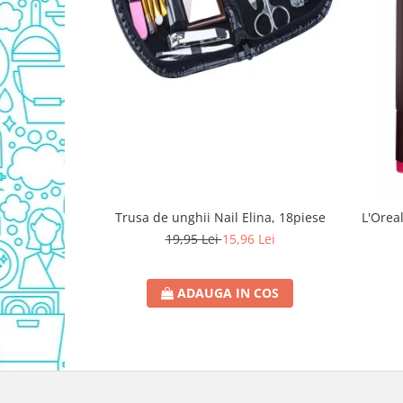
Detergent Vase Pentru Masina
Detergent Vase Manual
Solutie Clatire Vase
Sare Masina De Spalat
Folie Si Pungi Alimentare
Lavete Si Bureti
Curatenie Bucatarie
Pungi Ambalare / Saci Menajeri
Vase Si Accesorii
Trusa de unghii Nail Elina, 18piese
L'Oreal
Diverse pentru bucatarie
19,95 Lei
15,96 Lei
Igiena si Dezinfectie
Cif Spray Baie
ADAUGA IN COS
Detartrant WC
Dezinfectant Baie
Dezinfectant Bucatarie
Dezinfectant Sano
Domestos Verde