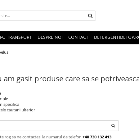
NFO TRANSPORT
DESPRE NOI
CONTACT
DETERGENTIDETOP.R
elusi
 am gasit produse care sa se potriveasc
a
imple
n specifica
ele cautarii ulterior
te rog sa ne contactezi la numarul de telefon
+40 730 132 413