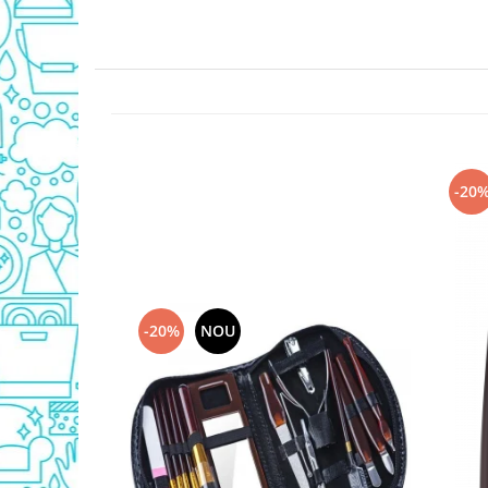
Detergent Geamuri
Detergent Mobila
Detergenti De Haine
Detergent Capsule
Detergent Pentru Pete
Detergent Ariel
Balsam De Rufe
-20
Semana Balsam Rufe
Sano Maxima Balsam
Pachete Produse Curatenie
Produse Pentru Baie
-20%
NOU
Duck WC
Odorizant WC Bref
Odorizant Vas WC
Odorizant Bazin WC
Cantar
Produse Pentru Bucatarie