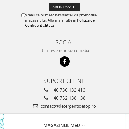
Gel Antibacterian
Igienol Dezinfectant
Vreau sa primesc newsletter cu promotiile
Produse Curatenie Baie
magazinului. Afla mai multe in
Politica de
Produse Sano Baie
Confidentialitate
Sanytol Dezinfectant
Hartie Igienica
SOCIAL
Prosoape De Hartie Si Servetele
Urmareste-ne in social media
Prosoape de Hartie
Odorizant Camera Profesional
Odorizant Camera Electric
SUPORT CLIENTI
Odorizant Camera Air Wick
Odorizant Camera cu Betisoare
+40 730 132 413
Odorizant Camera Electric
+40 752 138 138
Profesional
contact@detergentidetop.ro
Odorizant Camera Ambi Pur
Rezerva Odorizant Camera
Rezerva Odorizant Camera Glade
MAGAZINUL MEU