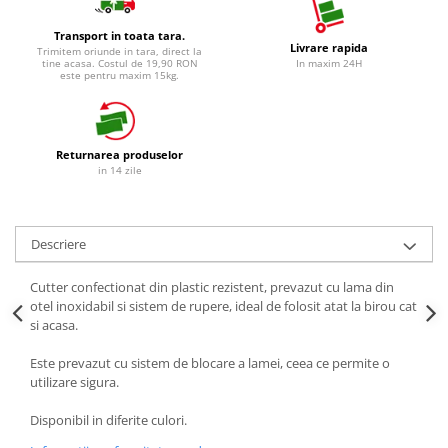
Detergent Vase Manual
Betisoare de Urechi
Solutie Clatire Vase
Transport in toata tara.
Livrare rapida
Ingrijire Intima
Trimitem oriunde in tara, direct la
Sare Masina De Spalat
tine acasa. Costul de 19,90 RON
In maxim 24H
este pentru maxim 15kg.
Aparat de ras
Folie Si Pungi Alimentare
Aparat de Ras Gillette
Lavete Si Bureti
Aparate de Ras Venus
Curatenie Bucatarie
Returnarea produselor
Accesorii
Pungi Ambalare / Saci Menajeri
in 14 zile
Vase Si Accesorii
Absorbante & Tampoane
Diverse pentru bucatarie
Absorbante
Igiena si Dezinfectie
Descriere
Absorbante Zilnice
Cif Spray Baie
Tampoane
Cutter confectionat din plastic rezistent, prevazut cu lama din
Detartrant WC
Benzi Depilatoare
otel inoxidabil si sistem de rupere, ideal de folosit atat la birou cat
si acasa.
Dezinfectant Baie
plasture
Dezinfectant Bucatarie
Este prevazut cu sistem de blocare a lamei, ceea ce permite o
Dezinfectant Sano
utilizare sigura.
Domestos Verde
Disponibil in diferite culori.
Domestos WC