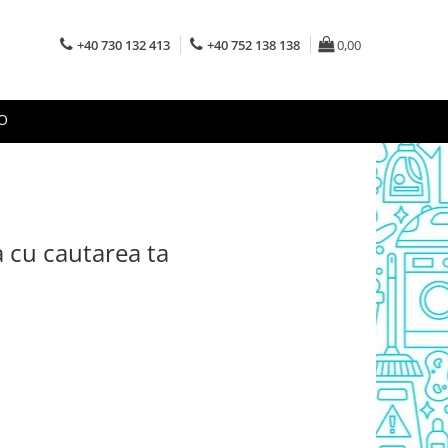
+40 730 132 413
+40 752 138 138
0,00
O
a cu cautarea ta