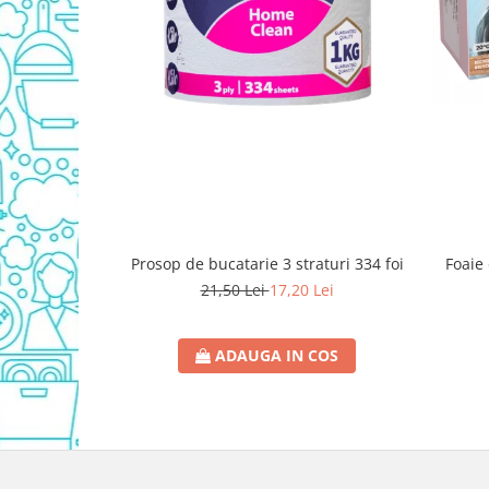
Detergent Vase Pentru Masina
Detergent Vase Manual
Solutie Clatire Vase
Sare Masina De Spalat
Folie Si Pungi Alimentare
Lavete Si Bureti
Curatenie Bucatarie
Pungi Ambalare / Saci Menajeri
Vase Si Accesorii
Prosop de bucatarie 3 straturi 334 foi
Foaie 
Diverse pentru bucatarie
21,50 Lei
17,20 Lei
Igiena si Dezinfectie
Cif Spray Baie
ADAUGA IN COS
Detartrant WC
Dezinfectant Baie
Dezinfectant Bucatarie
Dezinfectant Sano
Domestos Verde