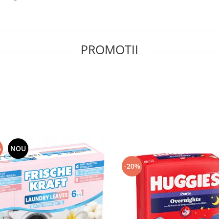
PROMOTII
%
NOU
-20%