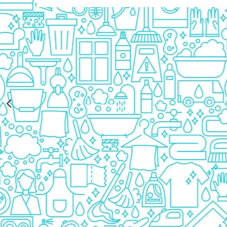
Rezerva Odorizant Camera Glade
Rezerva Odorizant Camera Air Wick
Ingrijire Bebelusi
Servetele Umede Bebelusi
Suplimente Bebelusi
Lenjerii
Ingrijire Bebelusi
Scutece
Scutece Huggies
Scutece Happy
Scutece Pampers Bebelusi
Balsam Rufe Bebelusi
Servetele Umede Bebelusi
Suplimente Bebelusi
Betisoare