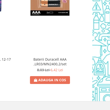
Baterii Duracell AAA
, 12-17
Persil Power
,LR03/MN2400,2/set
8,03 Lei
6,42 Lei
84
ADAUGA IN COS