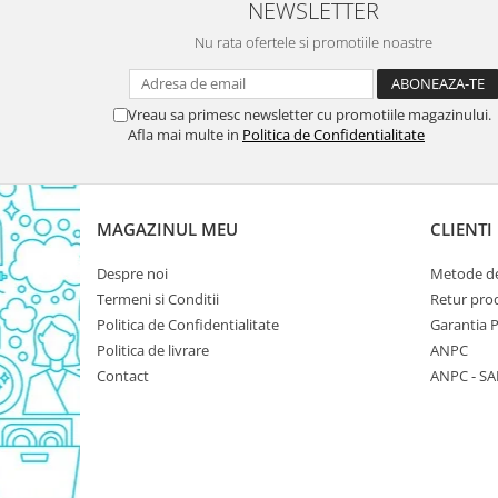
NEWSLETTER
Domestos WC
Nu rata ofertele si promotiile noastre
Gel Antibacterian
Igienol Dezinfectant
Produse Curatenie Baie
Vreau sa primesc newsletter cu promotiile magazinului.
Afla mai multe in
Politica de Confidentialitate
Produse Sano Baie
Sanytol Dezinfectant
Hartie Igienica
MAGAZINUL MEU
CLIENTI
Prosoape De Hartie Si Servetele
Prosoape de Hartie
Despre noi
Metode de
Odorizant Camera Profesional
Termeni si Conditii
Retur pro
Politica de Confidentialitate
Garantia 
Odorizant Camera Electric
Politica de livrare
ANPC
Odorizant Camera Air Wick
Contact
ANPC - SA
Odorizant Camera cu Betisoare
Odorizant Camera Electric
Profesional
Odorizant Camera Ambi Pur
Rezerva Odorizant Camera