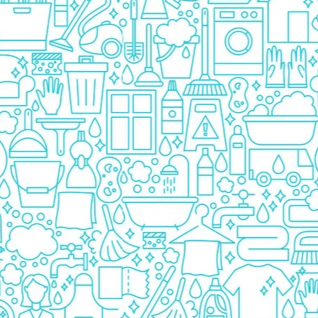
Detergent Bebelusi
Detergent Bebelusi Ariel
Sampon Bebelusi
Pasta de dinti *B*
Periuta De Dinti *B*
Periuta de Dinti Electrica Copii
Periuta de Dinti Oral B
Gel de Dus Bebelusi
Ingrijire Adulti
Scutece Adulti
Servetele Umede Adulti
Ingrijire Personala
Cosmetice
Absorbante
Absorbante & Tampoane
Tampoane