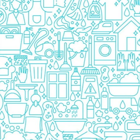
Prezervative
Ingrijire Orala
Pasta De Dinti
Periuta Dinti
Apa De Gura
Ata Dentara
Creme Depilatoare
Spuma Si Geluri De Barbierit
Protectie Insecte
Betisoare de Urechi
Ingrijire Intima
Aparat de ras
Aparat de Ras Gillette
Aparate de Ras Venus
Accesorii