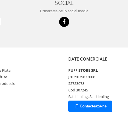
SOCIAL
Urmareste-ne in social media
DATE COMERCIALE
 Plata
PUFFISTORE SRL
duse
J2025079872006
Produselor
52723078
Cod 307245
L
Sat Liebling, Sat Liebling
Contacteaza-ne