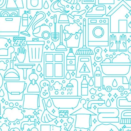
Pasta De Dinti
Cosmetice
Deodorante
Creme
Ingrijire Unghii
Machiaje/Pensule
Sapun
Sapun Solid
Sapun Lichid
Par
Vopsea
Sampon
Balsam/Masca
Coafura
Ustensile
Gel de Dus