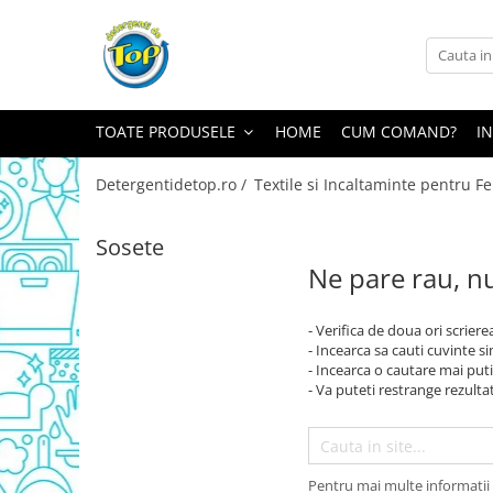
Toate Produsele
Ingrijire Casa
TOATE PRODUSELE
HOME
CUM COMAND?
I
Detergenti Rufe
Detergenti Pudra
Detergentidetop.ro /
Textile si Incaltaminte pentru F
Detergent Lichid
Balsam De Rufe
Sosete
Ne pare rau, nu
Detergenti Curatenie Casa
Sano Detergent Pardoseli
- Verifica de doua ori scriere
Asevi Pardoseli
- Incearca sa cauti cuvinte s
Produse Pentru Baie
- Incearca o cautare mai puti
- Va puteti restrange rezultat
Produse Pentru Bucatarie
Detergenti Curatenie Casa
Detergent Pardoseli
Pentru mai multe informatii 