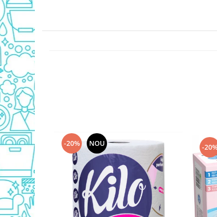
Detergent Geamuri
Detergent Mobila
Detergenti De Haine
Detergent Capsule
Detergent Pentru Pete
Detergent Ariel
Balsam De Rufe
Semana Balsam Rufe
Sano Maxima Balsam
Pachete Produse Curatenie
Produse Pentru Baie
-20%
NOU
-20
Duck WC
Odorizant WC Bref
Odorizant Vas WC
Odorizant Bazin WC
Cantar
Produse Pentru Bucatarie