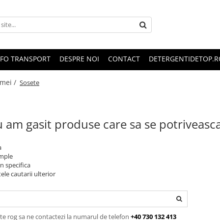
NFO TRANSPORT
DESPRE NOI
CONTACT
DETERGENTIDETOP.R
emei /
Sosete
 am gasit produse care sa se potriveasc
a
imple
n specifica
ele cautarii ulterior
te rog sa ne contactezi la numarul de telefon
+40 730 132 413