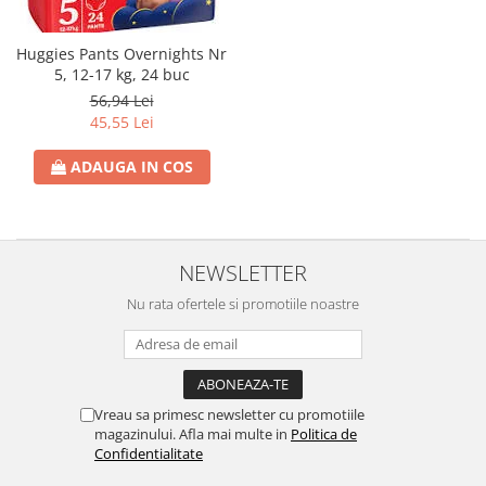
Detergent Geamuri
Detergent Mobila
Huggies Pants Overnights Nr
Detergenti De Haine
5, 12-17 kg, 24 buc
Detergent Capsule
56,94 Lei
Detergent Pentru Pete
45,55 Lei
Detergent Ariel
ADAUGA IN COS
Balsam De Rufe
Semana Balsam Rufe
Sano Maxima Balsam
Pachete Produse Curatenie
NEWSLETTER
Produse Pentru Baie
Nu rata ofertele si promotiile noastre
Duck WC
Odorizant WC Bref
Odorizant Vas WC
Vreau sa primesc newsletter cu promotiile
Odorizant Bazin WC
magazinului. Afla mai multe in
Politica de
Cantar
Confidentialitate
Produse Pentru Bucatarie