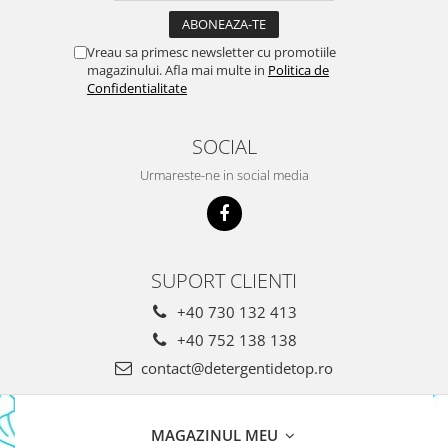
Gel Antibacterian
Igienol Dezinfectant
Vreau sa primesc newsletter cu promotiile
Produse Curatenie Baie
magazinului. Afla mai multe in
Politica de
Produse Sano Baie
Confidentialitate
Sanytol Dezinfectant
Hartie Igienica
SOCIAL
Prosoape De Hartie Si Servetele
Urmareste-ne in social media
Prosoape de Hartie
Odorizant Camera Profesional
Odorizant Camera Electric
SUPORT CLIENTI
Odorizant Camera Air Wick
Odorizant Camera cu Betisoare
+40 730 132 413
Odorizant Camera Electric
+40 752 138 138
Profesional
contact@detergentidetop.ro
Odorizant Camera Ambi Pur
Rezerva Odorizant Camera
Rezerva Odorizant Camera Glade
MAGAZINUL MEU