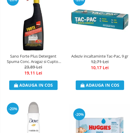
Sano Forte Plus Detergent
Adeziv incaltaminte Tac-Pac, 9 gr
Spuma Conc. Aragaz si Cuptor
12,71 Lei
23,89 Lei
750ml
10,17 Lei
19,11 Lei
ADAUGA IN COS
ADAUGA IN COS
-20%
-20%