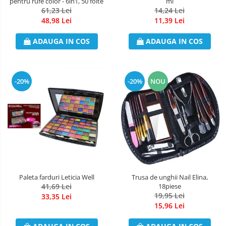
pentru rufe color - 6in1, 50 foite
ml
61,23 Lei
14,24 Lei
Odorizant Camera Electric
48,98 Lei
11,39 Lei
Profesional
Odorizant Camera Ambi Pur
ADAUGA IN COS
ADAUGA IN COS
Rezerva Odorizant Camera
Rezerva Odorizant Camera Glade
Rezerva Odorizant Camera Air Wick
-20%
-20%
NOU
Paleta farduri Leticia Well
Trusa de unghii Nail Elina,
41,69 Lei
18piese
19,95 Lei
33,35 Lei
15,96 Lei