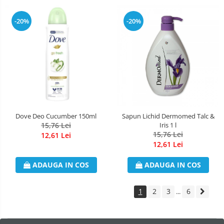
-20%
-20%
Dove Deo Cucumber 150ml
Sapun Lichid Dermomed Talc &
15,76 Lei
Iris 1 l
15,76 Lei
12,61 Lei
12,61 Lei
ADAUGA IN COS
ADAUGA IN COS
1
2
3
6
...