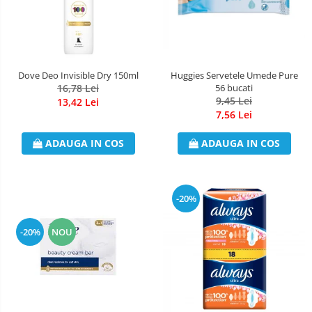
Dove Deo Invisible Dry 150ml
Huggies Servetele Umede Pure
16,78 Lei
56 bucati
9,45 Lei
13,42 Lei
7,56 Lei
ADAUGA IN COS
ADAUGA IN COS
-20%
-20%
NOU