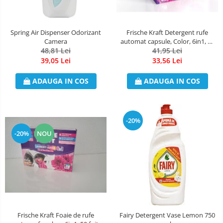
Dezinfectant Bucatarie
plasture
Dezinfectant Sano
Domestos Verde
Spring Air Dispenser Odorizant
Frische Kraft Detergent rufe
Camera
automat capsule, Color, 6in1, 22
Domestos WC
48,81 Lei
41,95 Lei
capsule
Gel Antibacterian
39,05 Lei
33,56 Lei
Igienol Dezinfectant
ADAUGA IN COS
ADAUGA IN COS
Produse Curatenie Baie
Produse Sano Baie
Sanytol Dezinfectant
-20%
Hartie Igienica
-20%
NOU
Prosoape De Hartie Si Servetele
Prosoape de Hartie
Odorizant Camera Profesional
Odorizant Camera Electric
Odorizant Camera Air Wick
Frische Kraft Foaie de rufe
Fairy Detergent Vase Lemon 750
Odorizant Camera cu Betisoare