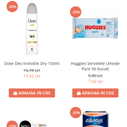
-20%
-20%
Dove Deo Invisible Dry 150ml
Huggies Servetele Umede
Pure 56 bucati
16,78 Lei
9,45 Lei
13,42 Lei
7,56 Lei
ADAUGA IN COS
ADAUGA IN COS
-20%
-20%
NOU