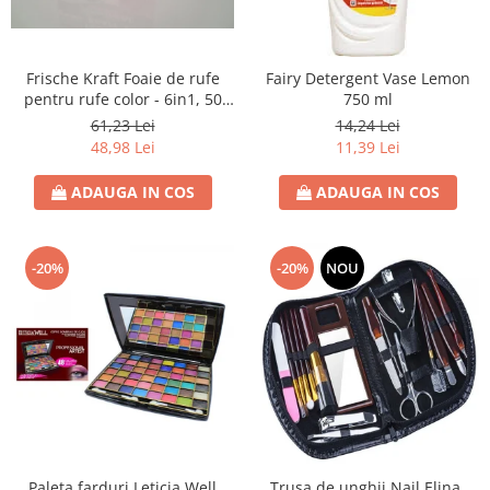
Rezerva Odorizant Camera Air Wick
Frische Kraft Foaie de rufe
Fairy Detergent Vase Lemon
pentru rufe color - 6in1, 50
750 ml
foite
61,23 Lei
14,24 Lei
48,98 Lei
11,39 Lei
ADAUGA IN COS
ADAUGA IN COS
-20%
-20%
NOU
Paleta farduri Leticia Well
Trusa de unghii Nail Elina,