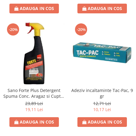
ADAUGA IN COS
ADAUGA IN COS
-20%
-20%
Sano Forte Plus Detergent
Adeziv incaltaminte Tac-Pac, 9
Spuma Conc. Aragaz si Cuptor
gr
750ml
23,89 Lei
12,71 Lei
19,11 Lei
10,17 Lei
ADAUGA IN COS
ADAUGA IN COS