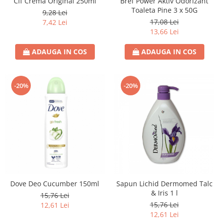
Cif Crema Original 250ml
Bref Power Aktiv Odorizant
Toaleta Pine 3 x 50G
9,28 Lei
17,08 Lei
7,42 Lei
13,66 Lei
ADAUGA IN COS
ADAUGA IN COS
-20%
-20%
Dove Deo Cucumber 150ml
Sapun Lichid Dermomed Talc
& Iris 1 l
15,76 Lei
15,76 Lei
12,61 Lei
12,61 Lei