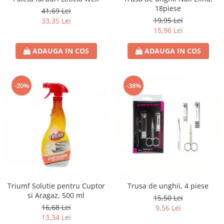
18piese
41,69 Lei
19,95 Lei
33,35 Lei
15,96 Lei
ADAUGA IN COS
ADAUGA IN COS
-20%
-38%
Triumf Solutie pentru Cuptor
Trusa de unghii, 4 piese
si Aragaz, 500 ml
15,50 Lei
16,68 Lei
9,56 Lei
13,34 Lei