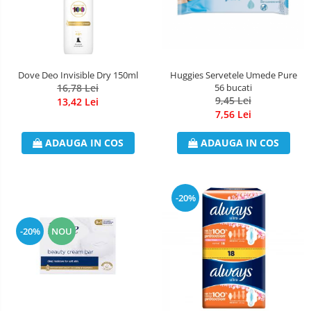
Dove Deo Invisible Dry 150ml
Huggies Servetele Umede Pure
16,78 Lei
56 bucati
9,45 Lei
13,42 Lei
7,56 Lei
ADAUGA IN COS
ADAUGA IN COS
-20%
-20%
NOU