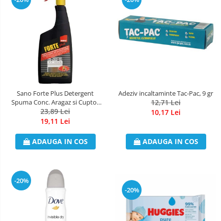
Sano Forte Plus Detergent
Adeziv incaltaminte Tac-Pac, 9 gr
Spuma Conc. Aragaz si Cuptor
12,71 Lei
23,89 Lei
750ml
10,17 Lei
19,11 Lei
ADAUGA IN COS
ADAUGA IN COS
-20%
-20%