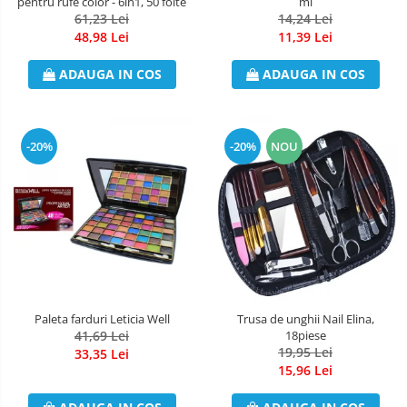
pentru rufe color - 6in1, 50 foite
ml
61,23 Lei
14,24 Lei
Odorizant Camera Electric
48,98 Lei
11,39 Lei
Profesional
Odorizant Camera Ambi Pur
ADAUGA IN COS
ADAUGA IN COS
Rezerva Odorizant Camera
Rezerva Odorizant Camera Glade
Rezerva Odorizant Camera Air Wick
-20%
-20%
NOU
Paleta farduri Leticia Well
Trusa de unghii Nail Elina,
41,69 Lei
18piese
19,95 Lei
33,35 Lei
15,96 Lei