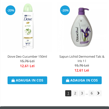
-20%
-20%
Dove Deo Cucumber 150ml
Sapun Lichid Dermomed Talc &
15,76 Lei
Iris 1 l
15,76 Lei
12,61 Lei
12,61 Lei
ADAUGA IN COS
ADAUGA IN COS
1
2
3
6
...