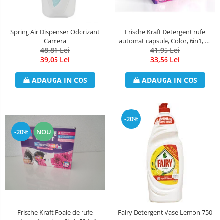
Dezinfectant Bucatarie
plasture
Dezinfectant Sano
Domestos Verde
Spring Air Dispenser Odorizant
Frische Kraft Detergent rufe
Camera
automat capsule, Color, 6in1, 22
Domestos WC
48,81 Lei
41,95 Lei
capsule
Gel Antibacterian
39,05 Lei
33,56 Lei
Igienol Dezinfectant
ADAUGA IN COS
ADAUGA IN COS
Produse Curatenie Baie
Produse Sano Baie
Sanytol Dezinfectant
-20%
Hartie Igienica
-20%
NOU
Prosoape De Hartie Si Servetele
Prosoape de Hartie
Odorizant Camera Profesional
Odorizant Camera Electric
Odorizant Camera Air Wick
Frische Kraft Foaie de rufe
Fairy Detergent Vase Lemon 750
Odorizant Camera cu Betisoare