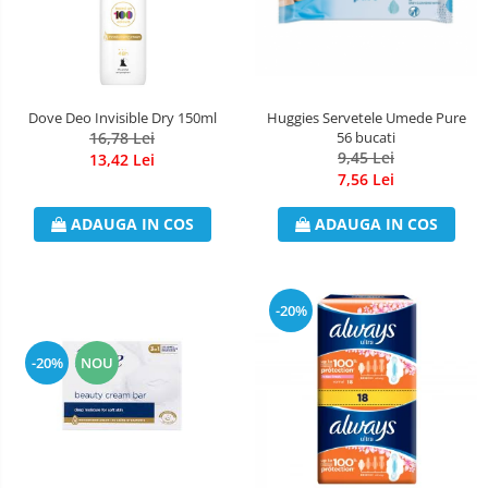
Dove Deo Invisible Dry 150ml
Huggies Servetele Umede Pure
16,78 Lei
56 bucati
9,45 Lei
13,42 Lei
7,56 Lei
ADAUGA IN COS
ADAUGA IN COS
-20%
-20%
NOU