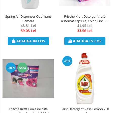
Dezinfectant Bucatarie
plasture
Dezinfectant Sano
Domestos Verde
Spring Air Dispenser Odorizant
Frische Kraft Detergent rufe
Camera
automat capsule, Color, 6in1, 22
Domestos WC
48,81 Lei
41,95 Lei
capsule
Gel Antibacterian
39,05 Lei
33,56 Lei
Igienol Dezinfectant
ADAUGA IN COS
ADAUGA IN COS
Produse Curatenie Baie
Produse Sano Baie
Sanytol Dezinfectant
-20%
Hartie Igienica
-20%
NOU
Prosoape De Hartie Si Servetele
Prosoape de Hartie
Odorizant Camera Profesional
Odorizant Camera Electric
Odorizant Camera Air Wick
Frische Kraft Foaie de rufe
Fairy Detergent Vase Lemon 750
Odorizant Camera cu Betisoare