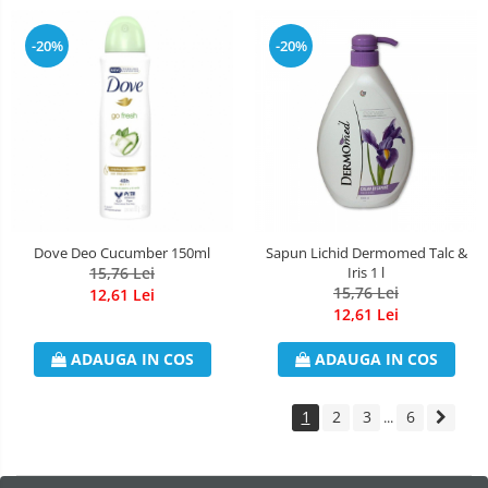
-20%
-20%
Dove Deo Cucumber 150ml
Sapun Lichid Dermomed Talc &
15,76 Lei
Iris 1 l
15,76 Lei
12,61 Lei
12,61 Lei
ADAUGA IN COS
ADAUGA IN COS
1
2
3
6
...