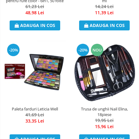
pentru rufe color - 6in1, 50 foite
ml
61,23 Lei
14,24 Lei
Odorizant Camera Electric
48,98 Lei
11,39 Lei
Profesional
Odorizant Camera Ambi Pur
ADAUGA IN COS
ADAUGA IN COS
Rezerva Odorizant Camera
Rezerva Odorizant Camera Glade
Rezerva Odorizant Camera Air Wick
-20%
-20%
NOU
Paleta farduri Leticia Well
Trusa de unghii Nail Elina,
41,69 Lei
18piese
19,95 Lei
33,35 Lei
15,96 Lei