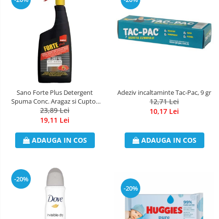
Sano Forte Plus Detergent
Adeziv incaltaminte Tac-Pac, 9 gr
Spuma Conc. Aragaz si Cuptor
12,71 Lei
23,89 Lei
750ml
10,17 Lei
19,11 Lei
ADAUGA IN COS
ADAUGA IN COS
-20%
-20%