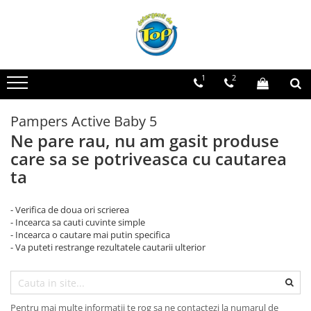
Toate Produsele
Ingrijire Casa
1
2
Detergenti Rufe
Detergenti Pudra
Pampers Active Baby 5
Detergent Lichid
Ne pare rau, nu am gasit produse
Balsam De Rufe
care sa se potriveasca cu cautarea
Detergenti Curatenie Casa
ta
Sano Detergent Pardoseli
- Verifica de doua ori scrierea
Asevi Pardoseli
- Incearca sa cauti cuvinte simple
Produse Pentru Baie
- Incearca o cautare mai putin specifica
- Va puteti restrange rezultatele cautarii ulterior
Produse Pentru Bucatarie
Detergenti Curatenie Casa
Detergent Pardoseli
Pentru mai multe informatii te rog sa ne contactezi la numarul de