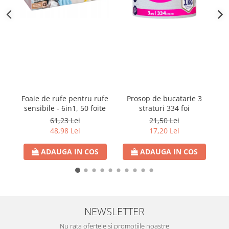
Detergent Vase Pentru Masina
Detergent Vase Manual
Solutie Clatire Vase
Sare Masina De Spalat
Folie Si Pungi Alimentare
Lavete Si Bureti
Curatenie Bucatarie
Prosop de bucatarie 3
Foaie de rufe pentru rufe
F
Pungi Ambalare / Saci Menajeri
straturi 334 foi
sensibile - 6in1, 50 foite
Vase Si Accesorii
C
21,50 Lei
61,23 Lei
Diverse pentru bucatarie
17,20 Lei
48,98 Lei
Igiena si Dezinfectie
ADAUGA IN COS
ADAUGA IN COS
Cif Spray Baie
Detartrant WC
Dezinfectant Baie
Dezinfectant Bucatarie
NEWSLETTER
Dezinfectant Sano
Domestos Verde
Nu rata ofertele si promotiile noastre