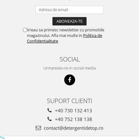
Domestos WC
Gel Antibacterian
Igienol Dezinfectant
Vreau sa primesc newsletter cu promotiile
Produse Curatenie Baie
magazinului. Afla mai multe in
Politica de
Produse Sano Baie
Confidentialitate
Sanytol Dezinfectant
Hartie Igienica
SOCIAL
Prosoape De Hartie Si Servetele
Urmareste-ne in social media
Prosoape de Hartie
Odorizant Camera Profesional
Odorizant Camera Electric
SUPORT CLIENTI
Odorizant Camera Air Wick
Odorizant Camera cu Betisoare
+40 730 132 413
Odorizant Camera Electric
+40 752 138 138
Profesional
contact@detergentidetop.ro
Odorizant Camera Ambi Pur
Rezerva Odorizant Camera