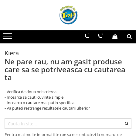
Toate Produsele
Ingrijire Casa
1
2
Detergenti Rufe
Detergenti Pudra
Kiera
Detergent Lichid
Ne pare rau, nu am gasit produse
Balsam De Rufe
care sa se potriveasca cu cautarea
Detergenti Curatenie Casa
ta
Sano Detergent Pardoseli
- Verifica de doua ori scrierea
Asevi Pardoseli
- Incearca sa cauti cuvinte simple
Produse Pentru Baie
- Incearca o cautare mai putin specifica
- Va puteti restrange rezultatele cautarii ulterior
Produse Pentru Bucatarie
Detergenti Curatenie Casa
Detergent Pardoseli
Pentru mai multe informatii te rog sa ne contactezi la numarul de