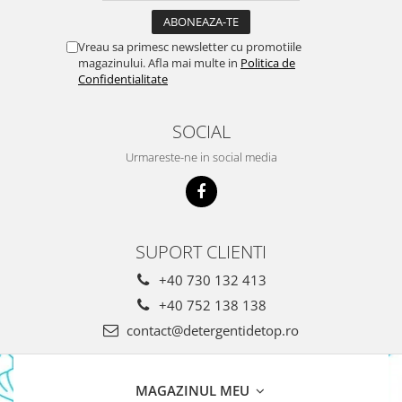
Domestos WC
Gel Antibacterian
Vreau sa primesc newsletter cu promotiile
magazinului. Afla mai multe in
Politica de
Igienol Dezinfectant
Confidentialitate
Produse Curatenie Baie
Produse Sano Baie
SOCIAL
Sanytol Dezinfectant
Hartie Igienica
Urmareste-ne in social media
Prosoape De Hartie Si Servetele
Prosoape de Hartie
Odorizant Camera Profesional
SUPORT CLIENTI
Odorizant Camera Electric
+40 730 132 413
Odorizant Camera Air Wick
+40 752 138 138
Odorizant Camera cu Betisoare
contact@detergentidetop.ro
Odorizant Camera Electric
Profesional
Odorizant Camera Ambi Pur
MAGAZINUL MEU
Rezerva Odorizant Camera