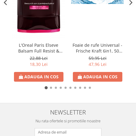
Detergent Vase Pentru Masina
Detergent Vase Manual
Solutie Clatire Vase
Sare Masina De Spalat
Folie Si Pungi Alimentare
L'Oreal Paris Elseve
Foaie de rufe Universal -
P
Lavete Si Bureti
Balsam Full Resist &
Frische Kraft 6in1, 50
Curatenie Bucatarie
Arginina 200ml
foite
22,88 Lei
59,95 Lei
Pungi Ambalare / Saci Menajeri
18,30 Lei
47,96 Lei
Vase Si Accesorii
ADAUGA IN COS
ADAUGA IN COS
Diverse pentru bucatarie
Igiena si Dezinfectie
Cif Spray Baie
Detartrant WC
Dezinfectant Baie
NEWSLETTER
Dezinfectant Bucatarie
Nu rata ofertele si promotiile noastre
Dezinfectant Sano
Domestos Verde