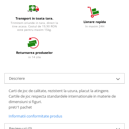
Detergent Vase Pentru Masina
Detergent Vase Manual
Transport in toata tara.
Solutie Clatire Vase
Livrare rapida
Trimitem oriunde in tara, direct la
tine acasa. Costul de 19,90 RON
In maxim 24H
Sare Masina De Spalat
este pentru maxim 15kg.
Folie Si Pungi Alimentare
Lavete Si Bureti
Curatenie Bucatarie
Returnarea produselor
in 14 zile
Pungi Ambalare / Saci Menajeri
Vase Si Accesorii
Diverse pentru bucatarie
Descriere
Igiena si Dezinfectie
Cif Spray Baie
Carti de joc de calitate, rezistent la uzura, placut la atingere.
Cartile de joc respecta standardele internationale in materie de
Detartrant WC
dimensiuni si figuri.
Dezinfectant Baie
pret/1 pachet
Dezinfectant Bucatarie
Informatii conformitate produs
Dezinfectant Sano
Domestos Verde
Review-uri
(0)