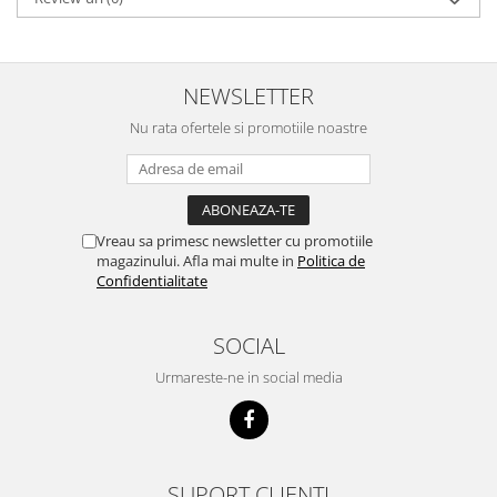
Domestos WC
Gel Antibacterian
Igienol Dezinfectant
NEWSLETTER
Produse Curatenie Baie
Nu rata ofertele si promotiile noastre
Produse Sano Baie
Sanytol Dezinfectant
Hartie Igienica
Prosoape De Hartie Si Servetele
Vreau sa primesc newsletter cu promotiile
magazinului. Afla mai multe in
Politica de
Prosoape de Hartie
Confidentialitate
Odorizant Camera Profesional
Odorizant Camera Electric
SOCIAL
Odorizant Camera Air Wick
Urmareste-ne in social media
Odorizant Camera cu Betisoare
Odorizant Camera Electric
Profesional
Odorizant Camera Ambi Pur
SUPORT CLIENTI
Rezerva Odorizant Camera