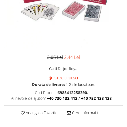
Detergent Geamuri
Detergent Mobila
Detergenti De Haine
Detergent Capsule
Detergent Pentru Pete
Detergent Ariel
Balsam De Rufe
Semana Balsam Rufe
3,05 Lei
2,44 Lei
Sano Maxima Balsam
Carti De Joc Royal
Pachete Produse Curatenie
STOC EPUIZAT
Produse Pentru Baie
Durata de livrare:
1-2 zile lucratoare
Duck WC
Cod Produs:
6985412258390.
Odorizant WC Bref
Ai nevoie de ajutor?
+40 730 132 413
/
+40 752 138 138
Odorizant Vas WC
Odorizant Bazin WC
Adauga la Favorite
Cere informatii
Cantar
Produse Pentru Bucatarie