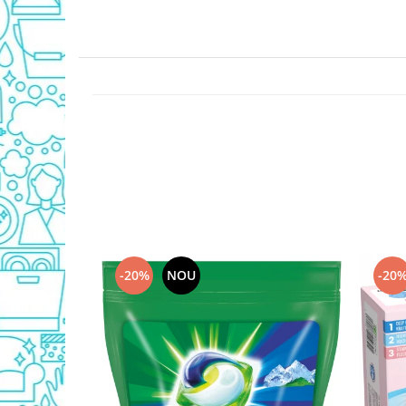
Detergent Geamuri
Detergent Mobila
Detergenti De Haine
Detergent Capsule
Detergent Pentru Pete
Detergent Ariel
Balsam De Rufe
Semana Balsam Rufe
Sano Maxima Balsam
Pachete Produse Curatenie
Produse Pentru Baie
-20%
NOU
-20
Duck WC
Odorizant WC Bref
Odorizant Vas WC
Odorizant Bazin WC
Cantar
Produse Pentru Bucatarie