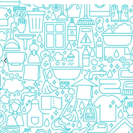
Rezerva Odorizant Camera Glade
Rezerva Odorizant Camera Air Wick
Ingrijire Bebelusi
Servetele Umede Bebelusi
Suplimente Bebelusi
Lenjerii
Ingrijire Bebelusi
Scutece
Scutece Huggies
Scutece Happy
Scutece Pampers Bebelusi
Balsam Rufe Bebelusi
Servetele Umede Bebelusi
Suplimente Bebelusi
Betisoare