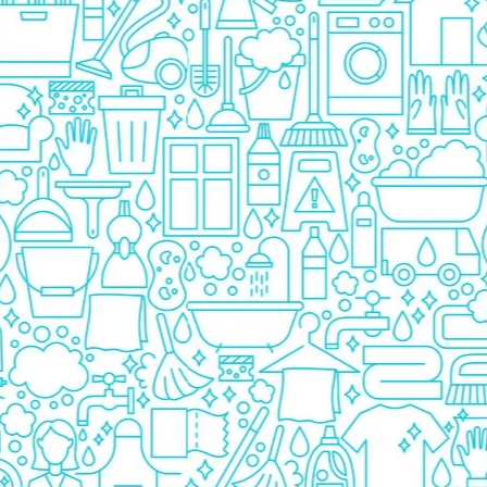
Detergent Bebelusi
Detergent Bebelusi Ariel
Sampon Bebelusi
Pasta de dinti *B*
Periuta De Dinti *B*
Periuta de Dinti Electrica Copii
Periuta de Dinti Oral B
Gel de Dus Bebelusi
Ingrijire Adulti
Scutece Adulti
Servetele Umede Adulti
Ingrijire Personala
Cosmetice
Absorbante
Absorbante & Tampoane
Tampoane