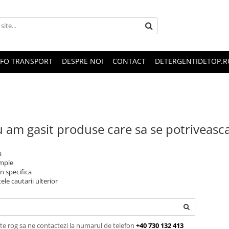
NFO TRANSPORT
DESPRE NOI
CONTACT
DETERGENTIDETOP.R
 am gasit produse care sa se potriveasc
a
imple
n specifica
ele cautarii ulterior
te rog sa ne contactezi la numarul de telefon
+40 730 132 413