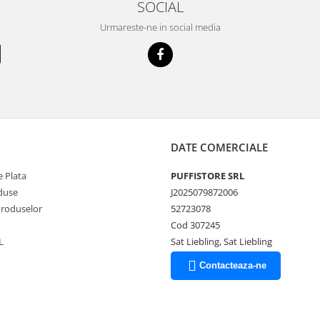
SOCIAL
Urmareste-ne in social media
DATE COMERCIALE
 Plata
PUFFISTORE SRL
duse
J2025079872006
Produselor
52723078
Cod 307245
L
Sat Liebling, Sat Liebling
Contacteaza-ne