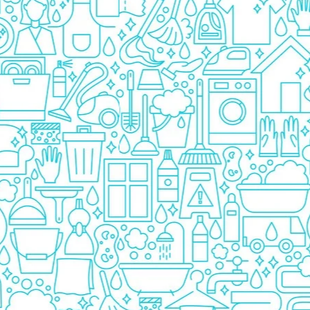
Prezervative
Ingrijire Orala
Pasta De Dinti
Periuta Dinti
Apa De Gura
Ata Dentara
Creme Depilatoare
Spuma Si Geluri De Barbierit
Protectie Insecte
Betisoare de Urechi
Ingrijire Intima
Aparat de ras
Aparat de Ras Gillette
Aparate de Ras Venus
Accesorii