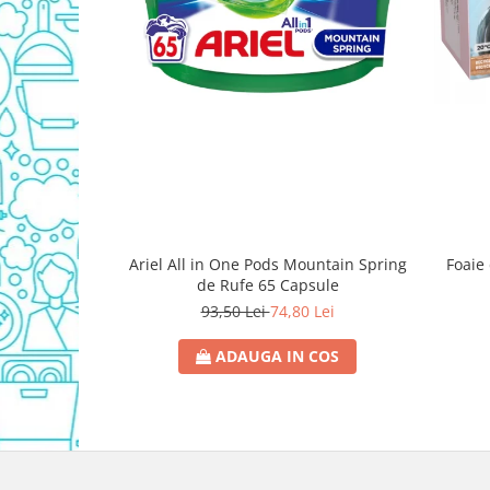
Detergent Vase Pentru Masina
Detergent Vase Manual
Solutie Clatire Vase
Sare Masina De Spalat
Folie Si Pungi Alimentare
Lavete Si Bureti
Curatenie Bucatarie
Pungi Ambalare / Saci Menajeri
Vase Si Accesorii
Ariel All in One Pods Mountain Spring
Foaie 
Diverse pentru bucatarie
de Rufe 65 Capsule
Igiena si Dezinfectie
93,50 Lei
74,80 Lei
Cif Spray Baie
ADAUGA IN COS
Detartrant WC
Dezinfectant Baie
Dezinfectant Bucatarie
Dezinfectant Sano
Domestos Verde