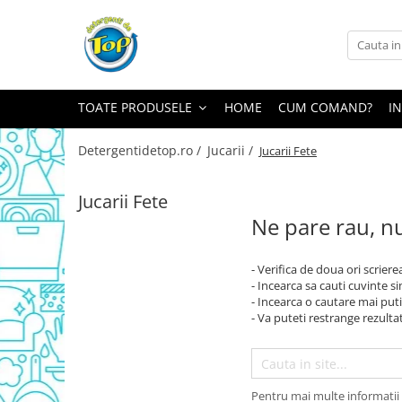
Toate Produsele
Ingrijire Casa
TOATE PRODUSELE
HOME
CUM COMAND?
I
Detergenti Rufe
Detergenti Pudra
Detergentidetop.ro /
Jucarii /
Jucarii Fete
Detergent Lichid
Balsam De Rufe
Jucarii Fete
Ne pare rau, nu
Detergenti Curatenie Casa
Sano Detergent Pardoseli
- Verifica de doua ori scriere
Asevi Pardoseli
- Incearca sa cauti cuvinte s
Produse Pentru Baie
- Incearca o cautare mai puti
- Va puteti restrange rezultat
Produse Pentru Bucatarie
Detergenti Curatenie Casa
Detergent Pardoseli
Pentru mai multe informatii 