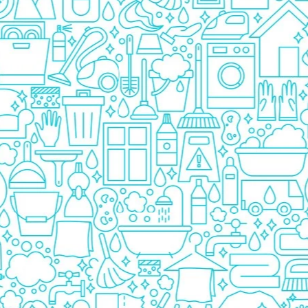
Pasta De Dinti
Cosmetice
Deodorante
Creme
Ingrijire Unghii
Machiaje/Pensule
Sapun
Sapun Solid
Sapun Lichid
Par
Vopsea
Sampon
Balsam/Masca
Coafura
Ustensile
Gel de Dus