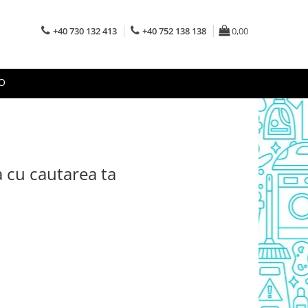
+40 730 132 413
+40 752 138 138
0,00
O
a cu cautarea ta