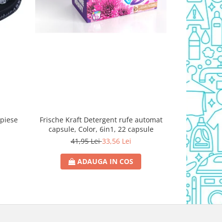
8piese
Frische Kraft Detergent rufe automat
Foaie de rufe
capsule, Color, 6in1, 22 capsule
41,95 Lei
33,56 Lei
59
ADAUGA IN COS