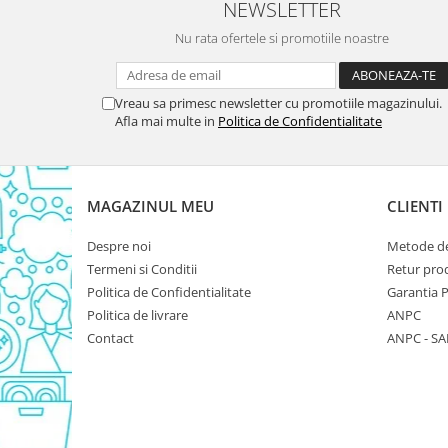
NEWSLETTER
Domestos WC
Nu rata ofertele si promotiile noastre
Gel Antibacterian
Igienol Dezinfectant
Produse Curatenie Baie
Vreau sa primesc newsletter cu promotiile magazinului.
Afla mai multe in
Politica de Confidentialitate
Produse Sano Baie
Sanytol Dezinfectant
Hartie Igienica
MAGAZINUL MEU
CLIENTI
Prosoape De Hartie Si Servetele
Prosoape de Hartie
Despre noi
Metode de
Odorizant Camera Profesional
Termeni si Conditii
Retur pro
Politica de Confidentialitate
Garantia 
Odorizant Camera Electric
Politica de livrare
ANPC
Odorizant Camera Air Wick
Contact
ANPC - SA
Odorizant Camera cu Betisoare
Odorizant Camera Electric
Profesional
Odorizant Camera Ambi Pur
Rezerva Odorizant Camera