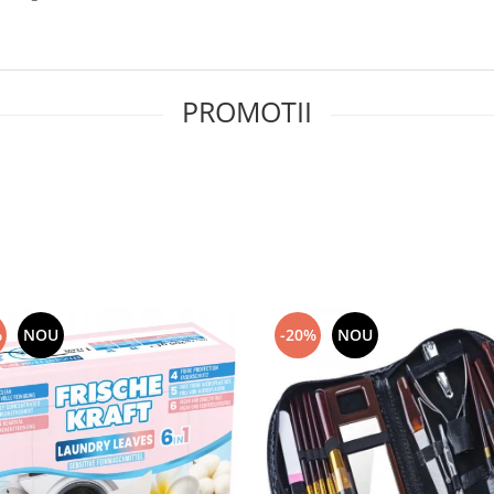
PROMOTII
%
NOU
-20%
NOU