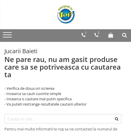
Toate Produsele
Ingrijire Casa
1
2
Detergenti Rufe
Detergenti Pudra
Jucarii Baieti
Detergent Lichid
Ne pare rau, nu am gasit produse
Balsam De Rufe
care sa se potriveasca cu cautarea
ta
Detergenti Curatenie Casa
Sano Detergent Pardoseli
- Verifica de doua ori scrierea
Asevi Pardoseli
- Incearca sa cauti cuvinte simple
Produse Pentru Baie
- Incearca o cautare mai putin specifica
- Va puteti restrange rezultatele cautarii ulterior
Produse Pentru Bucatarie
Detergenti Curatenie Casa
Detergent Pardoseli
Pentru mai multe informatii te rog sa ne contactezi la numarul de