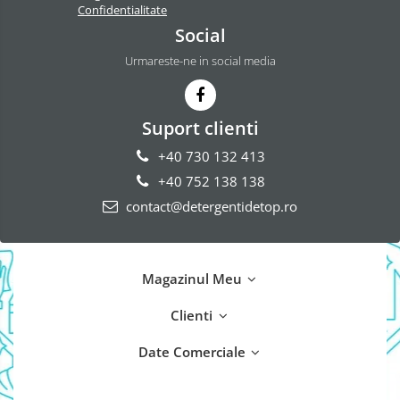
Confidentialitate
Domestos Verde
Social
Domestos WC
Urmareste-ne in social media
Gel Antibacterian
Igienol Dezinfectant
Produse Curatenie Baie
Suport clienti
Produse Sano Baie
+40 730 132 413
Sanytol Dezinfectant
+40 752 138 138
Hartie Igienica
contact@detergentidetop.ro
Prosoape De Hartie Si Servetele
Prosoape de Hartie
Odorizant Camera Profesional
Magazinul Meu
Odorizant Camera Electric
Clienti
Odorizant Camera Air Wick
Odorizant Camera cu Betisoare
Date Comerciale
Odorizant Camera Electric
Profesional