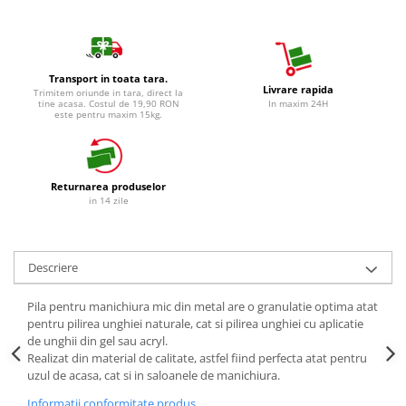
Detergent Vase Manual
Betisoare de Urechi
Solutie Clatire Vase
Ingrijire Intima
Sare Masina De Spalat
Aparat de ras
Folie Si Pungi Alimentare
Transport in toata tara.
Livrare rapida
Trimitem oriunde in tara, direct la
Aparat de Ras Gillette
Lavete Si Bureti
tine acasa. Costul de 19,90 RON
In maxim 24H
este pentru maxim 15kg.
Aparate de Ras Venus
Curatenie Bucatarie
Accesorii
Pungi Ambalare / Saci Menajeri
Vase Si Accesorii
Absorbante & Tampoane
Returnarea produselor
Diverse pentru bucatarie
in 14 zile
Absorbante
Igiena si Dezinfectie
Absorbante Zilnice
Cif Spray Baie
Tampoane
Descriere
Detartrant WC
Benzi Depilatoare
Dezinfectant Baie
plasture
Pila pentru manichiura mic din metal are o granulatie optima atat
Dezinfectant Bucatarie
pentru pilirea unghiei naturale, cat si pilirea unghiei cu aplicatie
de unghii din gel sau acryl.
Dezinfectant Sano
Realizat din material de calitate, astfel fiind perfecta atat pentru
Domestos Verde
uzul de acasa, cat si in saloanele de manichiura.
Domestos WC
Informatii conformitate produs