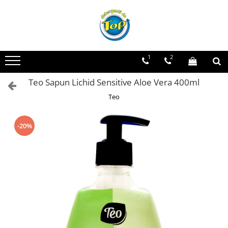
Toate Produsele
Ingrijire Casa
1
2
Detergenti Rufe
Teo Sapun Lichid Sensitive Aloe Vera 400ml
Detergenti Pudra
Detergent Lichid
Teo
Balsam De Rufe
Detergenti Curatenie Casa
-20%
Sano Detergent Pardoseli
Asevi Pardoseli
Produse Pentru Baie
Produse Pentru Bucatarie
Detergenti Curatenie Casa
Detergent Pardoseli