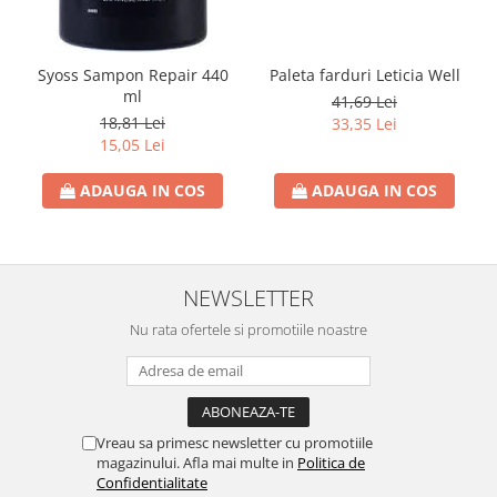
Detergent Bebelusi
Detergent Bebelusi Ariel
Sampon Bebelusi
Syoss Sampon Repair 440
Paleta farduri Leticia Well
ml
41,69 Lei
Pasta de dinti *B*
18,81 Lei
33,35 Lei
Periuta De Dinti *B*
15,05 Lei
Periuta de Dinti Electrica Copii
ADAUGA IN COS
ADAUGA IN COS
Periuta de Dinti Oral B
Gel de Dus Bebelusi
Ingrijire Adulti
NEWSLETTER
Scutece Adulti
Nu rata ofertele si promotiile noastre
Servetele Umede Adulti
Ingrijire Personala
Cosmetice
Absorbante
Vreau sa primesc newsletter cu promotiile
magazinului. Afla mai multe in
Politica de
Absorbante & Tampoane
Confidentialitate
Tampoane