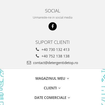
Pasta De Dinti
SOCIAL
Cosmetice
Urmareste-ne in social media
Deodorante
Creme
Ingrijire Unghii
Machiaje/Pensule
SUPORT CLIENTI
Sapun
+40 730 132 413
Sapun Solid
+40 752 138 138
Sapun Lichid
contact@detergentidetop.ro
Par
Vopsea
Sampon
MAGAZINUL MEU
Balsam/Masca
CLIENTI
Coafura
Ustensile
DATE COMERCIALE
Gel de Dus