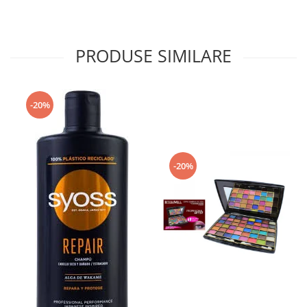
Rezerva Odorizant Camera Glade
Rezerva Odorizant Camera Air Wick
PRODUSE SIMILARE
Ingrijire Bebelusi
Servetele Umede Bebelusi
Suplimente Bebelusi
-20%
Lenjerii
Ingrijire Bebelusi
Scutece
-20%
Scutece Huggies
Scutece Happy
Scutece Pampers Bebelusi
Balsam Rufe Bebelusi
Servetele Umede Bebelusi
Suplimente Bebelusi
Betisoare