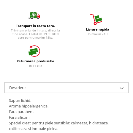
Detergent Vase Pentru Masina
Detergent Vase Manual
Solutie Clatire Vase
Transport in toata tara.
Sare Masina De Spalat
Livrare rapida
Trimitem oriunde in tara, direct la
tine acasa. Costul de 19,90 RON
In maxim 24H
Folie Si Pungi Alimentare
este pentru maxim 15kg.
Lavete Si Bureti
Curatenie Bucatarie
Pungi Ambalare / Saci Menajeri
Returnarea produselor
in 14 zile
Vase Si Accesorii
Diverse pentru bucatarie
Igiena si Dezinfectie
Descriere
Cif Spray Baie
Detartrant WC
Sapun lichid.
Aroma hipoalergenica.
Dezinfectant Baie
Fara parabeni.
Dezinfectant Bucatarie
Fara siliconi.
Special creat pentru piele sensibila: calmeaza, hidrateaza,
Dezinfectant Sano
catifeleaza si inmoaie pielea.
Domestos Verde