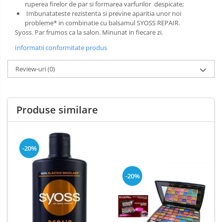
Dezinfectant Bucatarie
ruperea firelor de par si formarea varfurilor despicate;
Imbunatateste rezistenta si previne aparitia unor noi
plasture
Dezinfectant Sano
probleme* in combinatie cu balsamul SYOSS REPAIR.
Domestos Verde
Syoss. Par frumos ca la salon. Minunat in fiecare zi.
Domestos WC
Informatii conformitate produs
Gel Antibacterian
Review-uri
(0)
Igienol Dezinfectant
Produse Curatenie Baie
Produse Sano Baie
Produse similare
Sanytol Dezinfectant
Hartie Igienica
Prosoape De Hartie Si Servetele
-20%
Prosoape de Hartie
-20%
Odorizant Camera Profesional
Odorizant Camera Electric
Odorizant Camera Air Wick
Odorizant Camera cu Betisoare