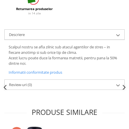
Detergent Vase Manual
Betisoare de Urechi
Returnarea produselor
Solutie Clatire Vase
in 14 zile
Ingrijire Intima
Sare Masina De Spalat
Aparat de ras
Folie Si Pungi Alimentare
Aparat de Ras Gillette
Lavete Si Bureti
Descriere
Aparate de Ras Venus
Curatenie Bucatarie
Scalpul nostru se afla zilnic sub atacul agentilor de stres – in
Accesorii
Pungi Ambalare / Saci Menajeri
fiecare anotimp si sub orice tip de clima.
Vase Si Accesorii
Absorbante & Tampoane
Acest lucru poate duce la formarea matretii, pentru pana la 50%
Diverse pentru bucatarie
dintre noi.
Absorbante
Igiena si Dezinfectie
Informatii conformitate produs
Absorbante Zilnice
Cif Spray Baie
Tampoane
Review-uri
(0)
Detartrant WC
Benzi Depilatoare
Dezinfectant Baie
plasture
Dezinfectant Bucatarie
Dezinfectant Sano
PRODUSE SIMILARE
Domestos Verde
Domestos WC