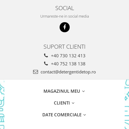
Pasta De Dinti
SOCIAL
Cosmetice
Urmareste-ne in social media
Deodorante
Creme
Ingrijire Unghii
SUPORT CLIENTI
Machiaje/Pensule
Sapun
+40 730 132 413
Sapun Solid
+40 752 138 138
Sapun Lichid
contact@detergentidetop.ro
Par
Vopsea
MAGAZINUL MEU
Sampon
Balsam/Masca
CLIENTI
Coafura
DATE COMERCIALE
Ustensile
Gel de Dus