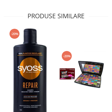
Rezerva Odorizant Camera Glade
Rezerva Odorizant Camera Air Wick
PRODUSE SIMILARE
Ingrijire Bebelusi
Servetele Umede Bebelusi
Suplimente Bebelusi
-20%
Lenjerii
Ingrijire Bebelusi
-20%
Scutece
Scutece Huggies
Scutece Happy
Scutece Pampers Bebelusi
Balsam Rufe Bebelusi
Servetele Umede Bebelusi
Suplimente Bebelusi
Betisoare