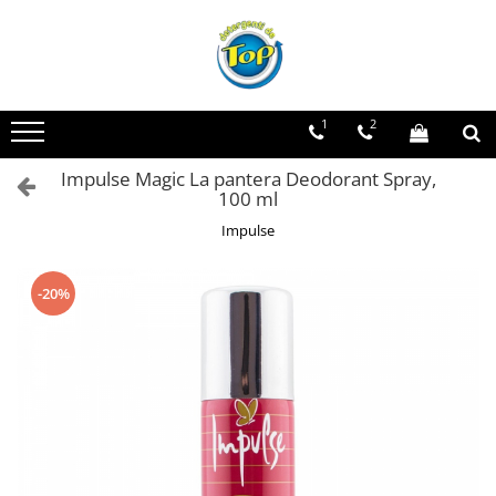
Toate Produsele
Ingrijire Casa
1
2
Detergenti Rufe
Impulse Magic La pantera Deodorant Spray,
Detergenti Pudra
100 ml
Detergent Lichid
Impulse
Balsam De Rufe
Detergenti Curatenie Casa
-20%
Sano Detergent Pardoseli
Asevi Pardoseli
Produse Pentru Baie
Produse Pentru Bucatarie
Detergenti Curatenie Casa
Detergent Pardoseli