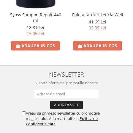
Detergent Bebelusi
Detergent Bebelusi Ariel
Syoss Sampon Repair 440
Paleta farduri Leticia Well
Sampon Bebelusi
ml
41,69 Lei
18,81 Lei
33,35 Lei
Pasta de dinti *B*
15,05 Lei
Periuta De Dinti *B*
ADAUGA IN COS
ADAUGA IN COS
Periuta de Dinti Electrica Copii
Periuta de Dinti Oral B
Gel de Dus Bebelusi
Ingrijire Adulti
NEWSLETTER
Scutece Adulti
Nu rata ofertele si promotiile noastre
Servetele Umede Adulti
Ingrijire Personala
Cosmetice
Vreau sa primesc newsletter cu promotiile
Absorbante
magazinului. Afla mai multe in
Politica de
Confidentialitate
Absorbante & Tampoane
Tampoane