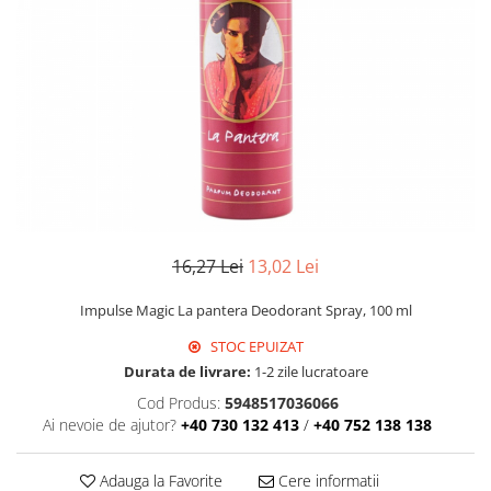
Detergent Geamuri
Detergent Mobila
Detergenti De Haine
Detergent Capsule
Detergent Pentru Pete
Detergent Ariel
Balsam De Rufe
Semana Balsam Rufe
Sano Maxima Balsam
16,27 Lei
13,02 Lei
Pachete Produse Curatenie
Produse Pentru Baie
Impulse Magic La pantera Deodorant Spray, 100 ml
Duck WC
STOC EPUIZAT
Odorizant WC Bref
Durata de livrare:
1-2 zile lucratoare
Odorizant Vas WC
Cod Produs:
5948517036066
Odorizant Bazin WC
Ai nevoie de ajutor?
+40 730 132 413
/
+40 752 138 138
Cantar
Produse Pentru Bucatarie
Adauga la Favorite
Cere informatii