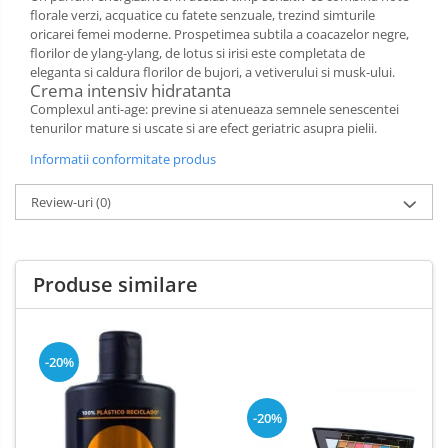
Dezinfectant Bucatarie
florale verzi, acquatice cu fatete senzuale, trezind simturile
plasture
oricarei femei moderne. Prospetimea subtila a coacazelor negre,
Dezinfectant Sano
florilor de ylang-ylang, de lotus si irisi este completata de
Domestos Verde
eleganta si caldura florilor de bujori, a vetiverului si musk-ului.
Crema intensiv hidratanta
Domestos WC
Complexul anti-age: previne si atenueaza semnele senescentei
Gel Antibacterian
tenurilor mature si uscate si are efect geriatric asupra pielii.
Igienol Dezinfectant
Informatii conformitate produs
Produse Curatenie Baie
Produse Sano Baie
Review-uri
(0)
Sanytol Dezinfectant
Hartie Igienica
Produse similare
Prosoape De Hartie Si Servetele
Prosoape de Hartie
Odorizant Camera Profesional
-20%
Odorizant Camera Electric
Odorizant Camera Air Wick
-20%
Odorizant Camera cu Betisoare