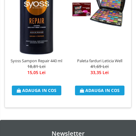
Odorizant Camera Electric
Profesional
Odorizant Camera Ambi Pur
Rezerva Odorizant Camera
Rezerva Odorizant Camera Glade
Rezerva Odorizant Camera Air Wick
Syoss Sampon Repair 440 ml
Paleta farduri Leticia Well
18,81 Lei
41,69 Lei
15,05 Lei
33,35 Lei
ADAUGA IN COS
ADAUGA IN COS
Newsletter