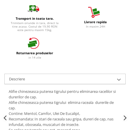
Detergent Vase Manual
Betisoare de Urechi
Solutie Clatire Vase
Ingrijire Intima
Sare Masina De Spalat
Transport in toata tara.
Livrare rapida
Trimitem oriunde in tara, direct la
Aparat de ras
Folie Si Pungi Alimentare
tine acasa. Costul de 19,90 RON
In maxim 24H
este pentru maxim 15kg.
Aparat de Ras Gillette
Lavete Si Bureti
Aparate de Ras Venus
Curatenie Bucatarie
Accesorii
Pungi Ambalare / Saci Menajeri
Returnarea produselor
Vase Si Accesorii
Absorbante & Tampoane
in 14 zile
Diverse pentru bucatarie
Absorbante
Igiena si Dezinfectie
Absorbante Zilnice
Descriere
Cif Spray Baie
Tampoane
Detartrant WC
Benzi Depilatoare
Alifie chinezeasca puterea tigrului pentru eliminarea racelilor si
Dezinfectant Baie
durerilor de cap.
plasture
Dezinfectant Bucatarie
Alifie chinezeasca puterea tigrului elimina raceala durerile de
cap.
Dezinfectant Sano
Contine: Mentol, Camfor, Ulei De Eucalipt,
Domestos Verde
Recomandata: In stari de raceala sau gripa, dureri de cap, nas
infundat, oboseala, muscaturi de insecte.
Domestos WC