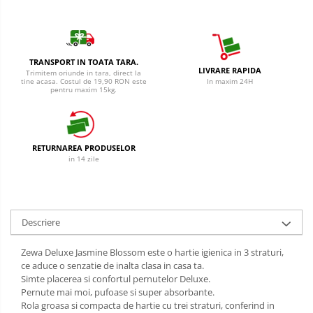
Cantar
Creme Depilatoare
Produse Pentru Bucatarie
Spuma Si Geluri De Barbierit
Detergent Vase Pentru Masina
Protectie Insecte
TRANSPORT IN TOATA TARA.
Detergent Vase Manual
LIVRARE RAPIDA
Trimitem oriunde in tara, direct la
tine acasa. Costul de 19,90 RON este
In maxim 24H
Betisoare de Urechi
Solutie Clatire Vase
pentru maxim 15kg.
Sare Masina De Spalat
Ingrijire Intima
Folie Si Pungi Alimentare
Aparat de ras
Lavete Si Bureti
RETURNAREA PRODUSELOR
Aparat de Ras Gillette
in 14 zile
Curatenie Bucatarie
Aparate de Ras Venus
Pungi Ambalare / Saci Menajeri
Vase Si Accesorii
Accesorii
Diverse pentru bucatarie
Descriere
Absorbante & Tampoane
Igiena si Dezinfectie
Absorbante
Zewa Deluxe Jasmine Blossom este o hartie igienica in 3 straturi,
Cif Spray Baie
ce aduce o senzatie de inalta clasa in casa ta.
Absorbante Zilnice
Simte placerea si confortul pernutelor Deluxe.
Detartrant WC
Tampoane
Pernute mai moi, pufoase si super absorbante.
Dezinfectant Baie
Rola groasa si compacta de hartie cu trei straturi, conferind in
Benzi Depilatoare