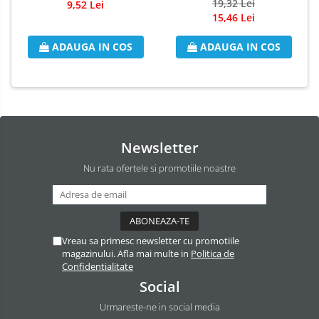
Pulverizator 250ml
19,32 Lei
9,52 Lei
Odorizant Camera Electric
15,46 Lei
Profesional
ADAUGA IN COS
ADAUGA IN COS
Odorizant Camera Ambi Pur
Rezerva Odorizant Camera
Rezerva Odorizant Camera Glade
Rezerva Odorizant Camera Air Wick
Newsletter
Nu rata ofertele si promotiile noastre
Vreau sa primesc newsletter cu promotiile
magazinului. Afla mai multe in
Politica de
Confidentialitate
Social
Urmareste-ne in social media