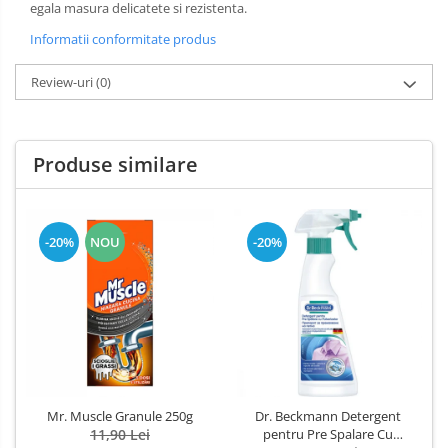
Dezinfectant Bucatarie
egala masura delicatete si rezistenta.
plasture
Dezinfectant Sano
Informatii conformitate produs
Domestos Verde
Review-uri
(0)
Domestos WC
Gel Antibacterian
Igienol Dezinfectant
Produse similare
Produse Curatenie Baie
Produse Sano Baie
Sanytol Dezinfectant
-20%
NOU
-20%
Hartie Igienica
Prosoape De Hartie Si Servetele
Prosoape de Hartie
Odorizant Camera Profesional
Odorizant Camera Electric
Odorizant Camera Air Wick
Mr. Muscle Granule 250g
Dr. Beckmann Detergent
11,90 Lei
pentru Pre Spalare Cu
Odorizant Camera cu Betisoare