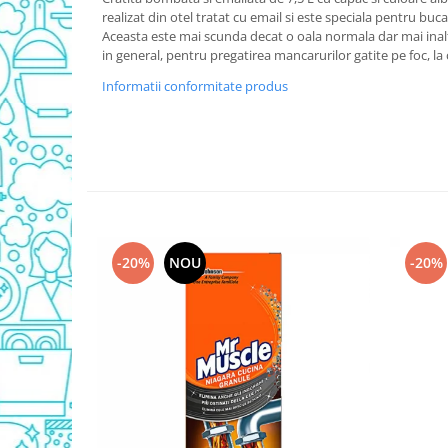
realizat din otel tratat cu email si este speciala pentru buca
Detergent Vase Pentru Masina
Aceasta este mai scunda decat o oala normala dar mai inalta 
Detergent Vase Manual
in general, pentru pregatirea mancarurilor gatite pe foc, la
Solutie Clatire Vase
Informatii conformitate produs
Sare Masina De Spalat
Folie Si Pungi Alimentare
Lavete Si Bureti
Curatenie Bucatarie
Pungi Ambalare / Saci Menajeri
Vase Si Accesorii
Diverse pentru bucatarie
-20%
NOU
-20%
Igiena si Dezinfectie
Cif Spray Baie
Detartrant WC
Dezinfectant Baie
Dezinfectant Bucatarie
Dezinfectant Sano
Domestos Verde