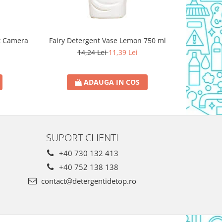
t Camera
Fairy Detergent Vase Lemon 750 ml
Triumf Sol
14,24 Lei
11,39 Lei
ADAUGA IN COS
SUPORT CLIENTI
+40 730 132 413
+40 752 138 138
contact@detergentidetop.ro