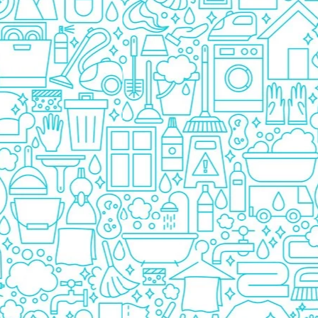
Pasta De Dinti
Cosmetice
Deodorante
Creme
Ingrijire Unghii
Machiaje/Pensule
Sapun
Sapun Solid
Sapun Lichid
Par
Vopsea
Sampon
Balsam/Masca
Coafura
Ustensile
Gel de Dus