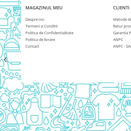
Rezerva Odorizant Camera Glade
MAGAZINUL MEU
CLIENTI
Rezerva Odorizant Camera Air Wick
Despre noi
Metode de
Ingrijire Bebelusi
Termeni si Conditii
Retur pro
Servetele Umede Bebelusi
Politica de Confidentialitate
Garantia 
Suplimente Bebelusi
Politica de livrare
ANPC
Contact
ANPC - SA
Lenjerii
Ingrijire Bebelusi
Scutece
Scutece Huggies
Scutece Happy
Scutece Pampers Bebelusi
Balsam Rufe Bebelusi
Servetele Umede Bebelusi
Suplimente Bebelusi
Betisoare