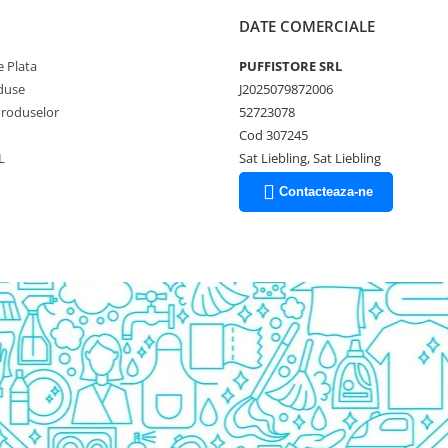
DATE COMERCIALE
 Plata
PUFFISTORE SRL
duse
J2025079872006
Produselor
52723078
Cod 307245
L
Sat Liebling, Sat Liebling
Contacteaza-ne