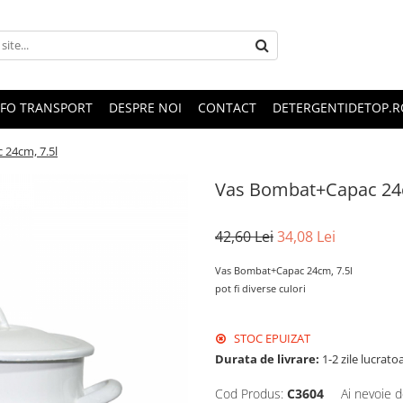
NFO TRANSPORT
DESPRE NOI
CONTACT
DETERGENTIDETOP.R
24cm, 7.5l
Vas Bombat+Capac 24c
42,60 Lei
34,08 Lei
Vas Bombat+Capac 24cm, 7.5l
pot fi diverse culori
STOC EPUIZAT
Durata de livrare:
1-2 zile lucrato
Cod Produs:
C3604
Ai nevoie d