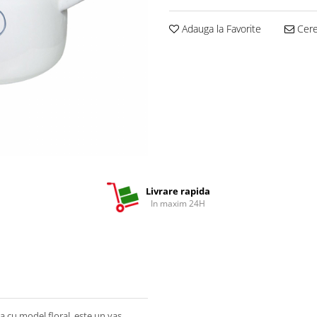
Adauga la Favorite
Cere 
Livrare rapida
In maxim 24H
a cu model floral, este un vas