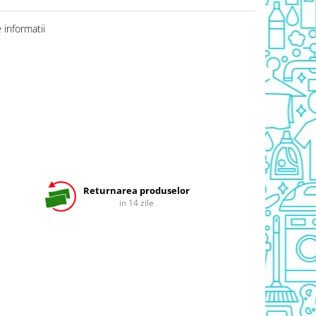
informatii
Returnarea produselor
in 14 zile