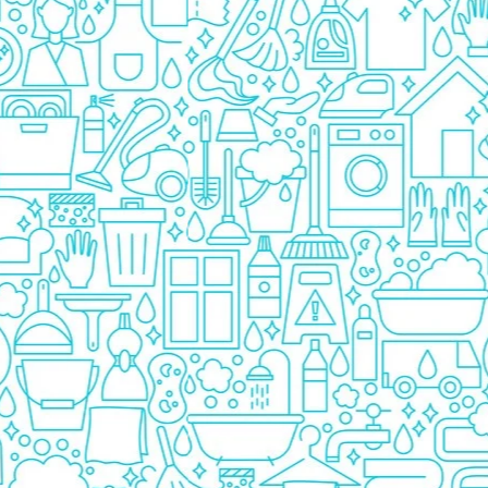
Prezervative
Ingrijire Orala
Pasta De Dinti
Periuta Dinti
Apa De Gura
Ata Dentara
Creme Depilatoare
Spuma Si Geluri De Barbierit
Protectie Insecte
Betisoare de Urechi
Ingrijire Intima
Aparat de ras
Aparat de Ras Gillette
Aparate de Ras Venus
Accesorii