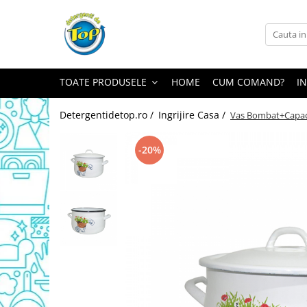
Toate Produsele
Ingrijire Casa
TOATE PRODUSELE
HOME
CUM COMAND?
I
Detergenti Rufe
Detergenti Pudra
Detergentidetop.ro /
Ingrijire Casa /
Vas Bombat+Capac 
Detergent Lichid
Balsam De Rufe
-20%
Detergenti Curatenie Casa
Sano Detergent Pardoseli
Asevi Pardoseli
Produse Pentru Baie
Produse Pentru Bucatarie
Detergenti Curatenie Casa
Detergent Pardoseli