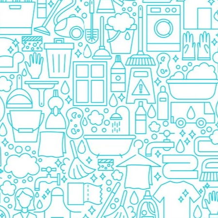
Detergent Bebelusi
Detergent Bebelusi Ariel
Sampon Bebelusi
Pasta de dinti *B*
Periuta De Dinti *B*
Periuta de Dinti Electrica Copii
Periuta de Dinti Oral B
Gel de Dus Bebelusi
Ingrijire Adulti
Scutece Adulti
Servetele Umede Adulti
Ingrijire Personala
Cosmetice
Absorbante
Absorbante & Tampoane
Tampoane