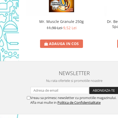
Domestos WC
Gel Antibacterian
Igienol Dezinfectant
Mr. Muscle Granule 250g
Dr. B
Produse Curatenie Baie
Spa
11,90 Lei
9,52 Lei
Produse Sano Baie
Sanytol Dezinfectant
ADAUGA IN COS
Hartie Igienica
Prosoape De Hartie Si Servetele
Prosoape de Hartie
Odorizant Camera Profesional
NEWSLETTER
Odorizant Camera Electric
Nu rata ofertele si promotiile noastre
Odorizant Camera Air Wick
Odorizant Camera cu Betisoare
Vreau sa primesc newsletter cu promotiile magazinului.
Odorizant Camera Electric
Afla mai multe in
Politica de Confidentialitate
Profesional
Odorizant Camera Ambi Pur
Rezerva Odorizant Camera