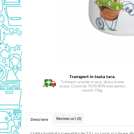
Detergent Geamuri
Detergent Mobila
Detergenti De Haine
Detergent Capsule
Detergent Pentru Pete
Detergent Ariel
Balsam De Rufe
Semana Balsam Rufe
Sano Maxima Balsam
Pachete Produse Curatenie
Transport in toata tara.
Trimitem oriunde in tara, direct la tine
Produse Pentru Baie
acasa. Costul de 19,90 RON este pentru
maxim 15kg.
Duck WC
Odorizant WC Bref
Odorizant Vas WC
Odorizant Bazin WC
Review-uri
(0)
Descriere
Cantar
Produse Pentru Bucatarie
Cratita bombata si emailata de 7,5 L cu capac si culoare alb