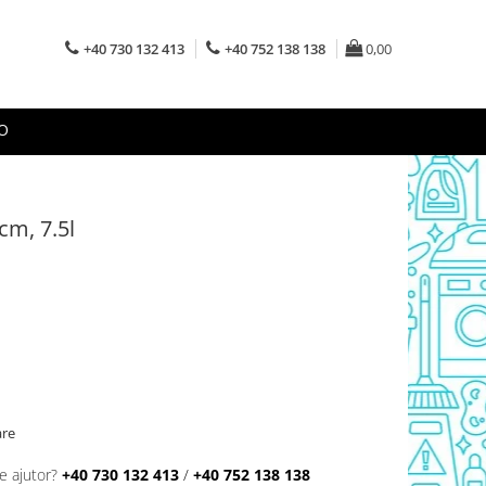
+40 730 132 413
+40 752 138 138
0,00
O
m, 7.5l
are
e ajutor?
+40 730 132 413
/
+40 752 138 138