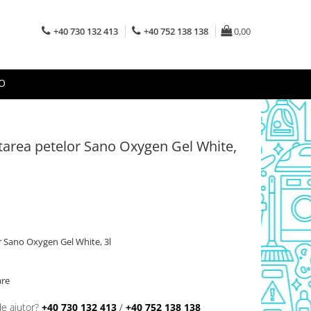
+40 730 132 413
+40 752 138 138
0,00
O
tarea petelor Sano Oxygen Gel White,
r Sano Oxygen Gel White, 3l
are
de ajutor?
+40 730 132 413
/
+40 752 138 138