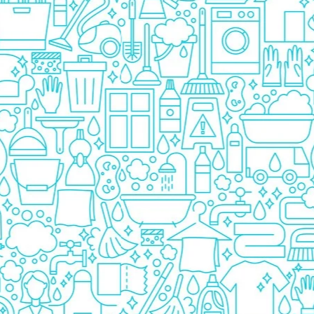
Detergent Bebelusi
Detergent Bebelusi Ariel
Sampon Bebelusi
Pasta de dinti *B*
Periuta De Dinti *B*
Periuta de Dinti Electrica Copii
Periuta de Dinti Oral B
Gel de Dus Bebelusi
Ingrijire Adulti
Scutece Adulti
Servetele Umede Adulti
Ingrijire Personala
Cosmetice
Absorbante
Absorbante & Tampoane
Tampoane