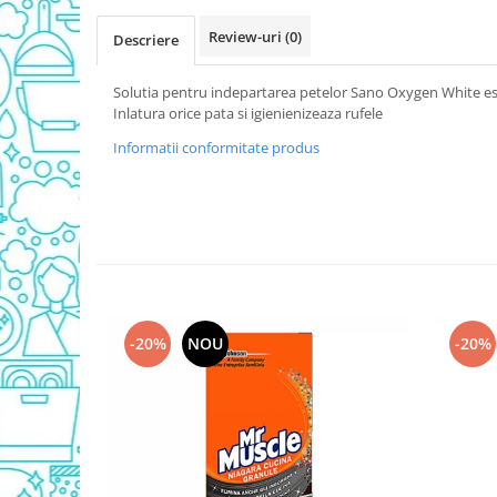
Detergent Vase Pentru Masina
Review-uri
(0)
Descriere
Detergent Vase Manual
Solutie Clatire Vase
Solutia pentru indepartarea petelor Sano Oxygen White est
Sare Masina De Spalat
Inlatura orice pata si igienienizeaza rufele
Folie Si Pungi Alimentare
Informatii conformitate produs
Lavete Si Bureti
Curatenie Bucatarie
Pungi Ambalare / Saci Menajeri
Vase Si Accesorii
Diverse pentru bucatarie
Igiena si Dezinfectie
-20%
NOU
-20%
Cif Spray Baie
Detartrant WC
Dezinfectant Baie
Dezinfectant Bucatarie
Dezinfectant Sano
Domestos Verde