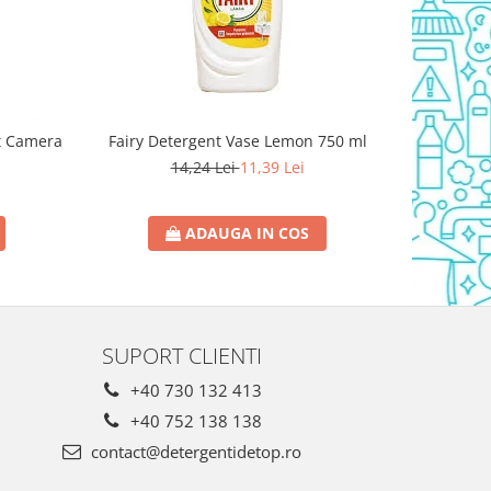
t Camera
Fairy Detergent Vase Lemon 750 ml
Triumf Sol
14,24 Lei
11,39 Lei
ADAUGA IN COS
SUPORT CLIENTI
+40 730 132 413
+40 752 138 138
contact@detergentidetop.ro