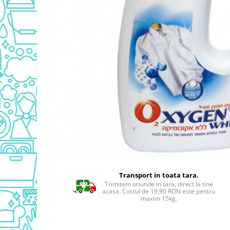
Detergent Geamuri
Detergent Mobila
Detergenti De Haine
Detergent Capsule
Detergent Pentru Pete
Detergent Ariel
Balsam De Rufe
Semana Balsam Rufe
Sano Maxima Balsam
Pachete Produse Curatenie
Produse Pentru Baie
Duck WC
Odorizant WC Bref
Transport in toata tara.
Odorizant Vas WC
Trimitem oriunde in tara, direct la tine
acasa. Costul de 19,90 RON este pentru
Odorizant Bazin WC
maxim 15kg.
Cantar
Produse Pentru Bucatarie