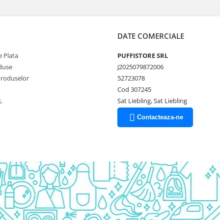
DATE COMERCIALE
 Plata
PUFFISTORE SRL
duse
J2025079872006
Produselor
52723078
Cod 307245
L
Sat Liebling, Sat Liebling
Contacteaza-ne