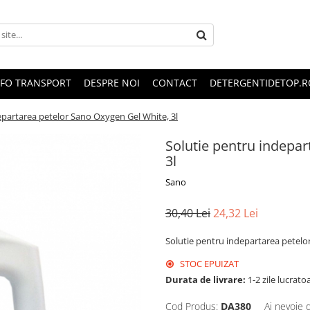
NFO TRANSPORT
DESPRE NOI
CONTACT
DETERGENTIDETOP.R
epartarea petelor Sano Oxygen Gel White, 3l
Solutie pentru indepar
3l
Sano
30,40 Lei
24,32 Lei
Solutie pentru indepartarea petelo
STOC EPUIZAT
Durata de livrare:
1-2 zile lucrato
Cod Produs:
DA380
Ai nevoie 