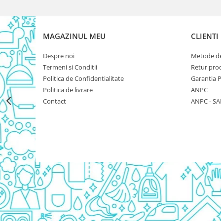
Rezerva Odorizant Camera Glade
Rezerva Odorizant Camera Air Wick
MAGAZINUL MEU
CLIENTI
Ingrijire Bebelusi
Servetele Umede Bebelusi
Despre noi
Metode de
Suplimente Bebelusi
Termeni si Conditii
Retur pro
Politica de Confidentialitate
Garantia 
Lenjerii
Politica de livrare
ANPC
Ingrijire Bebelusi
Contact
ANPC - SA
Scutece
Scutece Huggies
Scutece Happy
Scutece Pampers Bebelusi
Balsam Rufe Bebelusi
Servetele Umede Bebelusi
Suplimente Bebelusi
Betisoare