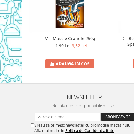
Domestos WC
Gel Antibacterian
Igienol Dezinfectant
Produse Curatenie Baie
Produse Sano Baie
Mr. Muscle Granule 250g
Dr. B
Spa
Sanytol Dezinfectant
11,90 Lei
9,52 Lei
Hartie Igienica
Prosoape De Hartie Si Servetele
ADAUGA IN COS
Prosoape de Hartie
Odorizant Camera Profesional
Odorizant Camera Electric
NEWSLETTER
Odorizant Camera Air Wick
Odorizant Camera cu Betisoare
Nu rata ofertele si promotiile noastre
Odorizant Camera Electric
Profesional
Odorizant Camera Ambi Pur
Vreau sa primesc newsletter cu promotiile magazinului.
Afla mai multe in
Politica de Confidentialitate
Rezerva Odorizant Camera