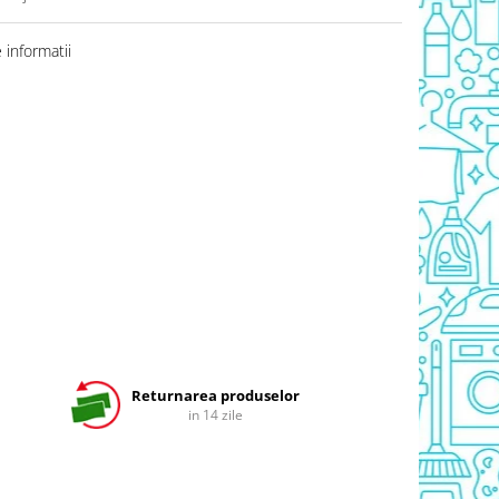
informatii
Returnarea produselor
in 14 zile