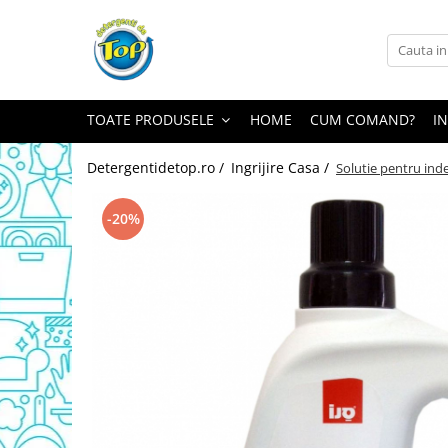
Toate Produsele
Ingrijire Casa
TOATE PRODUSELE
HOME
CUM COMAND?
I
Detergenti Rufe
Detergenti Pudra
Detergentidetop.ro /
Ingrijire Casa /
Solutie pentru ind
Detergent Lichid
Balsam De Rufe
-20%
Detergenti Curatenie Casa
Sano Detergent Pardoseli
Asevi Pardoseli
Produse Pentru Baie
Produse Pentru Bucatarie
Detergenti Curatenie Casa
Detergent Pardoseli