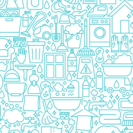
Pasta De Dinti
Cosmetice
Deodorante
Creme
Ingrijire Unghii
Machiaje/Pensule
Sapun
Sapun Solid
Sapun Lichid
Par
Vopsea
Sampon
Balsam/Masca
Coafura
Ustensile
Gel de Dus