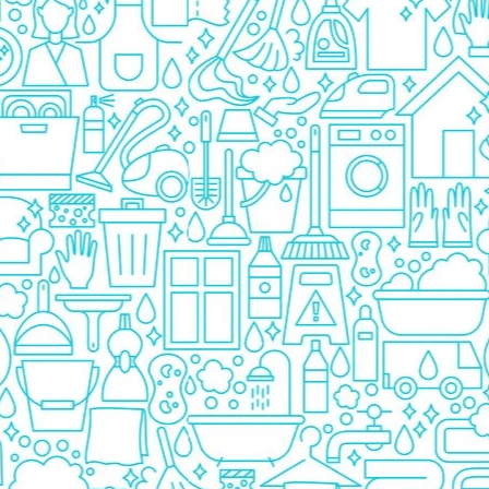
Prezervative
Ingrijire Orala
Pasta De Dinti
Periuta Dinti
Apa De Gura
Ata Dentara
Creme Depilatoare
Spuma Si Geluri De Barbierit
Protectie Insecte
Betisoare de Urechi
Ingrijire Intima
Aparat de ras
Aparat de Ras Gillette
Aparate de Ras Venus
Accesorii