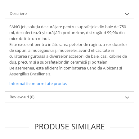
Gel Antibacterian
Igienol Dezinfectant
Descriere
Produse Curatenie Baie
SANO Jet, soluția de curățare pentru suprafețele din baie de 750
Produse Sano Baie
ml, dezinfectează și curăță în profunzime, distrugând 99,9% din
Sanytol Dezinfectant
microbi într-un minut.
Hartie Igienica
Este excelent pentru înlăturarea petelor de rugina, a reziduurilor
de săpun, a mucegaiului și mucezelei, având eficacitate în
Prosoape De Hartie Si Servetele
curățarea riguroasă a diverselor accesorii de baie, cazi, cabine de
duș, precum și a suprafețelor din ceramică și porțelan.
Prosoape de Hartie
De asemenea, este eficient în combaterea Candida Albicans și
Odorizant Camera Profesional
Aspergillus Brasiliensis.
Odorizant Camera Electric
Informatii conformitate produs
Odorizant Camera Air Wick
Odorizant Camera cu Betisoare
Review-uri
(0)
Odorizant Camera Electric
Profesional
Odorizant Camera Ambi Pur
PRODUSE SIMILARE
Rezerva Odorizant Camera
Rezerva Odorizant Camera Glade