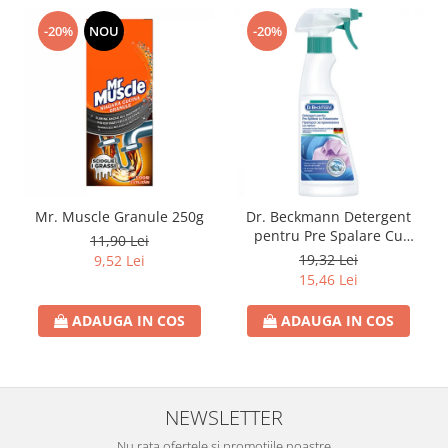
Rezerva Odorizant Camera Air Wick
-20%
NOU
-20%
Mr. Muscle Granule 250g
Dr. Beckmann Detergent
pentru Pre Spalare Cu
11,90 Lei
Pulverizator 250ml
19,32 Lei
9,52 Lei
15,46 Lei
ADAUGA IN COS
ADAUGA IN COS
NEWSLETTER
Nu rata ofertele si promotiile noastre