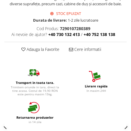
Detergent Vase Manual
diverse suprafețe, precum cazi, cabine de duș și accesorii de baie.
Betisoare de Urechi
Solutie Clatire Vase
STOC EPUIZAT
Ingrijire Intima
Sare Masina De Spalat
Durata de livrare:
1-2 zile lucratoare
Aparat de ras
Folie Si Pungi Alimentare
Cod Produs:
7290107280389
Aparat de Ras Gillette
Lavete Si Bureti
Ai nevoie de ajutor?
+40 730 132 413
/
+40 752 138 138
Aparate de Ras Venus
Curatenie Bucatarie
Accesorii
Pungi Ambalare / Saci Menajeri
Adauga la Favorite
Cere informatii
Vase Si Accesorii
Absorbante & Tampoane
Diverse pentru bucatarie
Absorbante
Igiena si Dezinfectie
Absorbante Zilnice
Cif Spray Baie
Tampoane
Transport in toata tara.
Livrare rapida
Trimitem oriunde in tara, direct la
Detartrant WC
Benzi Depilatoare
tine acasa. Costul de 19,90 RON
In maxim 24H
este pentru maxim 15kg.
Dezinfectant Baie
plasture
Dezinfectant Bucatarie
Dezinfectant Sano
Returnarea produselor
Domestos Verde
in 14 zile
Domestos WC