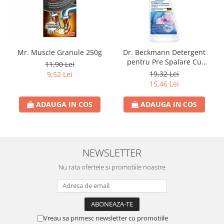
Rezerva Odorizant Camera Air Wick
Mr. Muscle Granule 250g
Dr. Beckmann Detergent
pentru Pre Spalare Cu
11,90 Lei
Pulverizator 250ml
19,32 Lei
9,52 Lei
15,46 Lei
ADAUGA IN COS
ADAUGA IN COS
NEWSLETTER
Nu rata ofertele si promotiile noastre
Vreau sa primesc newsletter cu promotiile