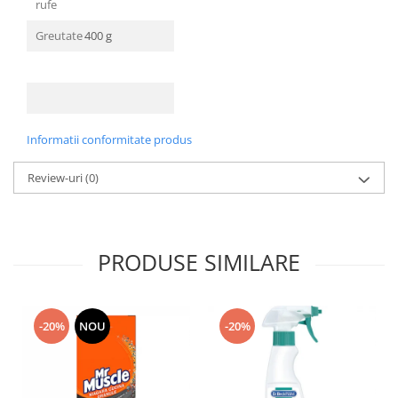
rufe
Gel Antibacterian
Igienol Dezinfectant
Greutate
400 g
Produse Curatenie Baie
Produse Sano Baie
Sanytol Dezinfectant
Hartie Igienica
Informatii conformitate produs
Prosoape De Hartie Si Servetele
Review-uri
(0)
Prosoape de Hartie
Odorizant Camera Profesional
Odorizant Camera Electric
Odorizant Camera Air Wick
PRODUSE SIMILARE
Odorizant Camera cu Betisoare
Odorizant Camera Electric
Profesional
-20%
NOU
-20%
Odorizant Camera Ambi Pur
Rezerva Odorizant Camera
Rezerva Odorizant Camera Glade