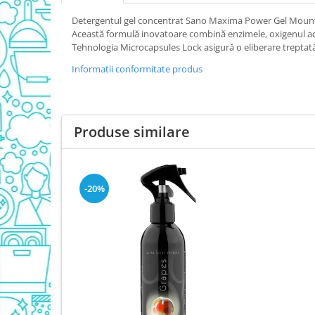
Produse Pentru Bucatarie
Detergentul gel concentrat Sano Maxima Power Gel Mountain 
Detergent Vase Pentru Masina
Această formulă inovatoare combină enzimele, oxigenul activ 
Detergent Vase Manual
Tehnologia Microcapsules Lock asigură o eliberare treptat
Solutie Clatire Vase
Informatii conformitate produs
Sare Masina De Spalat
Folie Si Pungi Alimentare
Lavete Si Bureti
Produse similare
Curatenie Bucatarie
Pungi Ambalare / Saci Menajeri
Vase Si Accesorii
-20%
Diverse pentru bucatarie
Igiena si Dezinfectie
Cif Spray Baie
Detartrant WC
Dezinfectant Baie
Dezinfectant Bucatarie
Dezinfectant Sano