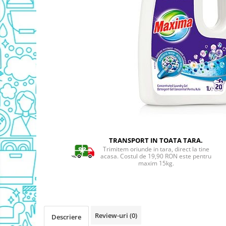
Detergent Geamuri
Detergent Mobila
Detergenti De Haine
Detergent Capsule
Detergent Pentru Pete
Detergent Ariel
Balsam De Rufe
Semana Balsam Rufe
Sano Maxima Balsam
Pachete Produse Curatenie
TRANSPORT IN TOATA TARA.
Produse Pentru Baie
Trimitem oriunde in tara, direct la tine
acasa. Costul de 19,90 RON este pentru
Duck WC
maxim 15kg.
Odorizant WC Bref
Odorizant Vas WC
Odorizant Bazin WC
Review-uri
(0)
Cantar
Descriere