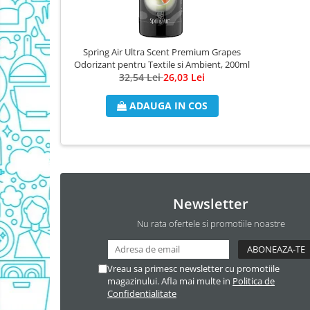
Domestos Verde
Domestos WC
Spring Air Ultra Scent Premium Grapes
Gel Antibacterian
Odorizant pentru Textile si Ambient, 200ml
Igienol Dezinfectant
32,54 Lei
26,03 Lei
Produse Curatenie Baie
ADAUGA IN COS
Produse Sano Baie
Sanytol Dezinfectant
Hartie Igienica
Prosoape De Hartie Si Servetele
Prosoape de Hartie
Newsletter
Odorizant Camera Profesional
Nu rata ofertele si promotiile noastre
Odorizant Camera Electric
Odorizant Camera Air Wick
Vreau sa primesc newsletter cu promotiile
Odorizant Camera cu Betisoare
magazinului. Afla mai multe in
Politica de
Odorizant Camera Electric
Confidentialitate
Profesional