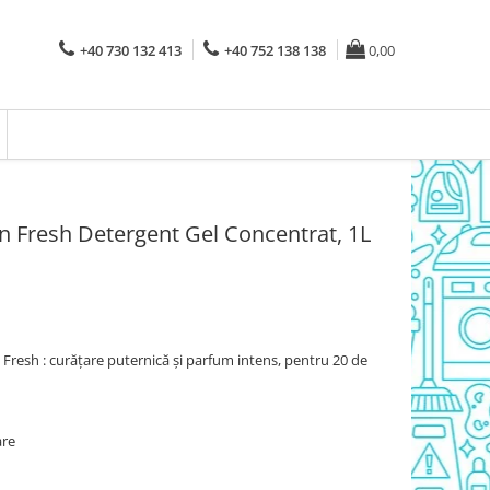
+40 730 132 413
+40 752 138 138
0,00
 Fresh Detergent Gel Concentrat, 1L
esh : curățare puternică și parfum intens, pentru 20 de
are