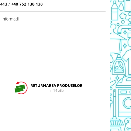
 413
/
+40 752 138 138
informatii
RETURNAREA PRODUSELOR
in 14 zile