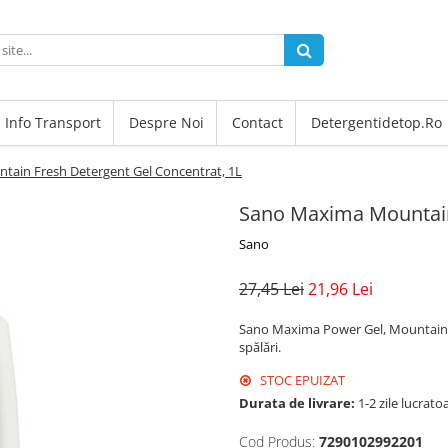
Info Transport
Despre Noi
Contact
Detergentidetop.ro
ain Fresh Detergent Gel Concentrat, 1L
Sano Maxima Mountain
Sano
27,45 Lei
21,96 Lei
Sano Maxima Power Gel, Mountain Fr
spălări.
STOC EPUIZAT
Durata de livrare:
1-2 zile lucrato
Cod Produs:
7290102992201