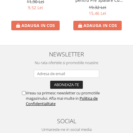
pentru Pre Spalare Cu
11,90 Lei
Rezerva Odorizant Camera Air Wick
Pulverizator 250ml
19,32 Lei
9,52 Lei
15,46 Lei
ADAUGA IN COS
ADAUGA IN COS
NEWSLETTER
Nu rata ofertele si promotiile noastre
Vreau sa primesc newsletter cu promotiile
magazinului. Afla mai multe in
Politica de
Confidentialitate
SOCIAL
Urmareste-ne in social media