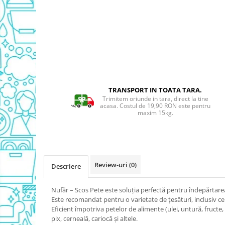
Detergent Geamuri
Detergent Mobila
Detergenti De Haine
Detergent Capsule
Detergent Pentru Pete
Detergent Ariel
Balsam De Rufe
TRANSPORT IN TOATA TARA.
Trimitem oriunde in tara, direct la tine
Semana Balsam Rufe
acasa. Costul de 19,90 RON este pentru
maxim 15kg.
Sano Maxima Balsam
Pachete Produse Curatenie
Produse Pentru Baie
Duck WC
Review-uri
(0)
Descriere
Odorizant WC Bref
Odorizant Vas WC
Nufăr – Scos Pete este soluţia perfectă pentru îndepărtarea 
Este recomandat pentru o varietate de ţesături, inclusiv cele
Odorizant Bazin WC
Eficient împotriva petelor de alimente (ulei, untură, fructe,
Cantar
pix, cerneală, cariocă şi altele.