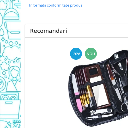
Produse Pentru Bucatarie
Informatii conformitate produs
Detergent Vase Pentru Masina
Detergent Vase Manual
Solutie Clatire Vase
Recomandari
Sare Masina De Spalat
Folie Si Pungi Alimentare
Lavete Si Bureti
-20%
NOU
Curatenie Bucatarie
Pungi Ambalare / Saci Menajeri
Vase Si Accesorii
Diverse pentru bucatarie
Igiena si Dezinfectie
Cif Spray Baie
Detartrant WC
Dezinfectant Baie
Dezinfectant Bucatarie
Dezinfectant Sano