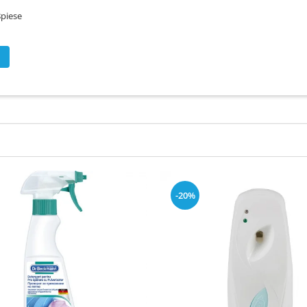
8piese
-20%