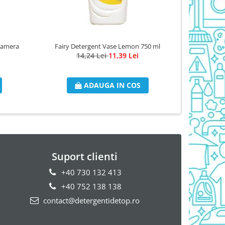
 Camera
Fairy Detergent Vase Lemon 750 ml
Triumf Solu
14,24 Lei
11,39 Lei
ADAUGA IN COS
Suport clienti
+40 730 132 413
+40 752 138 138
contact@detergentidetop.ro