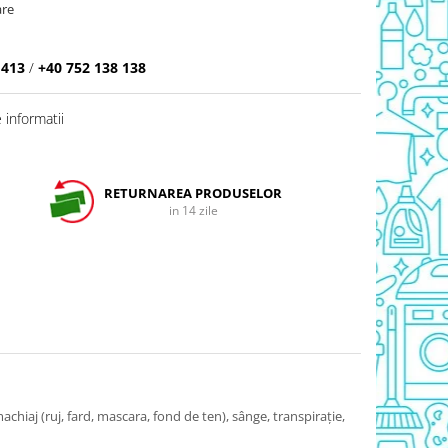
are
 413
/
+40 752 138 138
informatii
RETURNAREA PRODUSELOR
in 14 zile
achiaj (ruj, fard, mascara, fond de ten), sânge, transpiraţie,