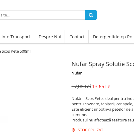
Info Transport
Despre Noi
Contact
Detergentidetop.ro
e Scos Pete 500ml
Nufar Spray Solutie S
Nufar
17,08 Lei
13,66 Lei
Nufăr – Scos Pete, ideal pentru înde
pentru covoare, tapiţerii, canapele, s
Este eficient împotriva petelor de al
comune.
Produsul nu afectează ţesătura sau c
STOC EPUIZAT