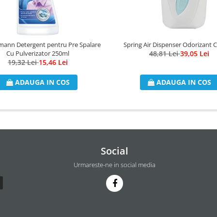
mann Detergent pentru Pre Spalare
Spring Air Dispenser Odorizant
Cu Pulverizator 250ml
48,81 Lei
39,05 Lei
19,32 Lei
15,46 Lei
ADAUGA IN COS
ADAUGA IN COS
Social
Urmareste-ne in social media