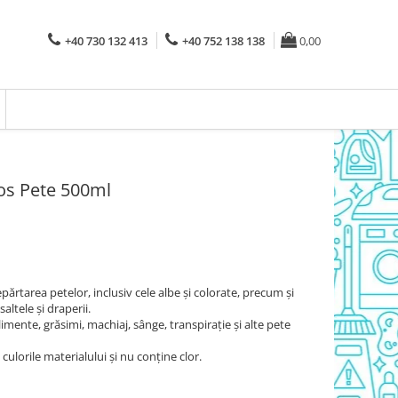
+40 730 132 413
+40 752 138 138
0,00
cos Pete 500ml
părtarea petelor, inclusiv cele albe și colorate, precum și
altele și draperii.
imente, grăsimi, machiaj, sânge, transpiraţie și alte pete
ulorile materialului și nu conţine clor.