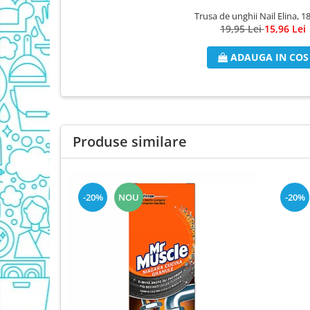
Trusa de unghii Nail Elina, 1
Domestos Verde
19,95 Lei
15,96 Lei
Domestos WC
Gel Antibacterian
ADAUGA IN COS
Igienol Dezinfectant
Produse Curatenie Baie
Produse Sano Baie
Sanytol Dezinfectant
Produse similare
Hartie Igienica
Prosoape De Hartie Si Servetele
Prosoape de Hartie
-20%
NOU
-20%
Odorizant Camera Profesional
Odorizant Camera Electric
Odorizant Camera Air Wick
Odorizant Camera cu Betisoare
Odorizant Camera Electric
Profesional