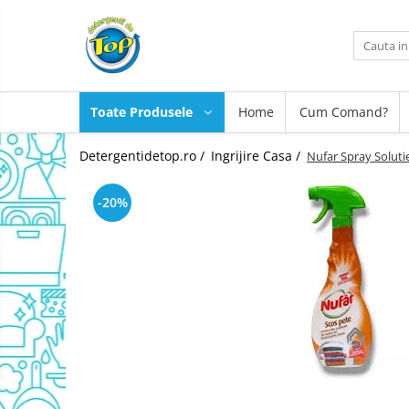
Toate Produsele
Ingrijire Casa
Toate Produsele
Home
Cum Comand?
Detergenti Rufe
Detergenti Pudra
Detergentidetop.ro /
Ingrijire Casa /
Nufar Spray Soluti
Detergent Lichid
Balsam De Rufe
-20%
Detergenti Curatenie Casa
Sano Detergent Pardoseli
Asevi Pardoseli
Produse Pentru Baie
Produse Pentru Bucatarie
Detergenti Curatenie Casa
Detergent Pardoseli