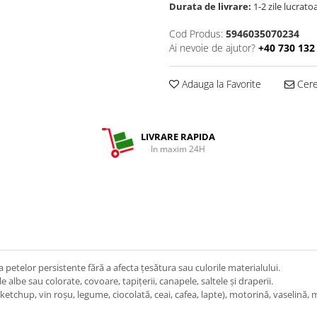
Durata de livrare:
1-2 zile lucrato
Cod Produs:
5946035070234
Ai nevoie de ajutor?
+40 730 132
Adauga la Favorite
Cere 
LIVRARE RAPIDA
In maxim 24H
petelor persistente fără a afecta ţesătura sau culorile materialului.
 albe sau colorate, covoare, tapiţerii, canapele, saltele şi draperii.
 ketchup, vin roşu, legume, ciocolată, ceai, cafea, lapte), motorină, vaselină, m