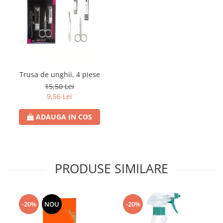
Rezerva Odorizant Camera Glade
Rezerva Odorizant Camera Air Wick
Ingrijire Bebelusi
Servetele Umede Bebelusi
Suplimente Bebelusi
Trusa de unghii, 4 piese
Lenjerii
15,50 Lei
Ingrijire Bebelusi
9,56 Lei
Scutece
ADAUGA IN COS
Scutece Huggies
Scutece Happy
Scutece Pampers Bebelusi
PRODUSE SIMILARE
Balsam Rufe Bebelusi
Servetele Umede Bebelusi
Suplimente Bebelusi
-20%
NOU
-20%
Betisoare