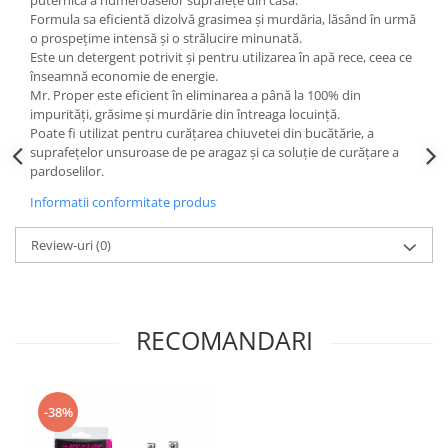
puternică a numeroaselor suprafețe din casă.
Domestos WC
Formula sa eficientă dizolvă grasimea și murdăria, lăsând în urmă
o prospețime intensă și o strălucire minunată.
Gel Antibacterian
Este un detergent potrivit și pentru utilizarea în apă rece, ceea ce
Igienol Dezinfectant
înseamnă economie de energie.
Mr. Proper este eficient în eliminarea a până la 100% din
Produse Curatenie Baie
impurități, grăsime și murdărie din întreaga locuință.
Produse Sano Baie
Poate fi utilizat pentru curățarea chiuvetei din bucătărie, a
Sanytol Dezinfectant
suprafețelor unsuroase de pe aragaz și ca soluție de curățare a
pardoselilor.
Hartie Igienica
Informatii conformitate produs
Prosoape De Hartie Si Servetele
Prosoape de Hartie
Review-uri
(0)
Odorizant Camera Profesional
Odorizant Camera Electric
Odorizant Camera Air Wick
RECOMANDARI
Odorizant Camera cu Betisoare
Odorizant Camera Electric
Profesional
-38%
Odorizant Camera Ambi Pur
Rezerva Odorizant Camera