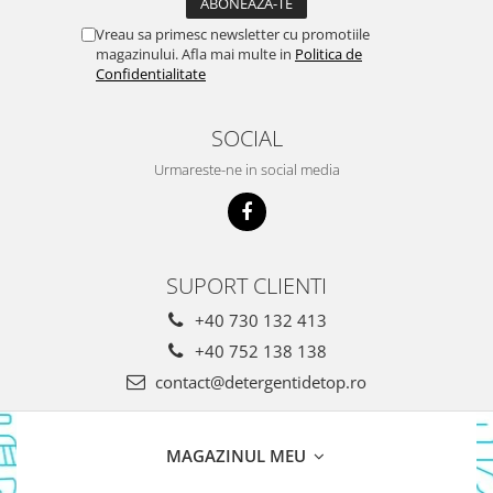
Pasta De Dinti
Vreau sa primesc newsletter cu promotiile
magazinului. Afla mai multe in
Politica de
Cosmetice
Confidentialitate
Deodorante
Creme
SOCIAL
Ingrijire Unghii
Urmareste-ne in social media
Machiaje/Pensule
Sapun
Sapun Solid
Sapun Lichid
SUPORT CLIENTI
Par
+40 730 132 413
Vopsea
+40 752 138 138
Sampon
contact@detergentidetop.ro
Balsam/Masca
Coafura
Ustensile
MAGAZINUL MEU
Gel de Dus