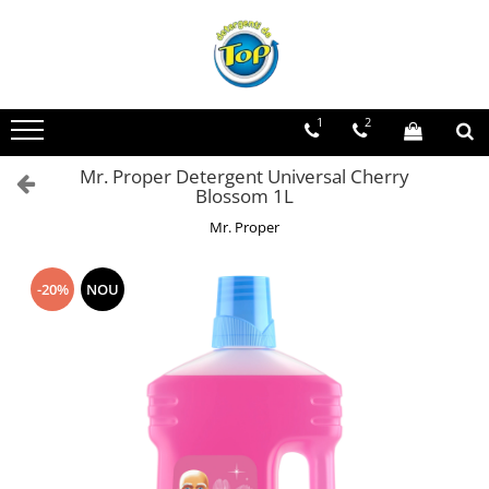
Toate Produsele
Ingrijire Casa
1
2
Detergenti Rufe
Mr. Proper Detergent Universal Cherry
Detergenti Pudra
Blossom 1L
Detergent Lichid
Mr. Proper
Balsam De Rufe
Detergenti Curatenie Casa
-20%
NOU
Sano Detergent Pardoseli
Asevi Pardoseli
Produse Pentru Baie
Produse Pentru Bucatarie
Detergenti Curatenie Casa
Detergent Pardoseli