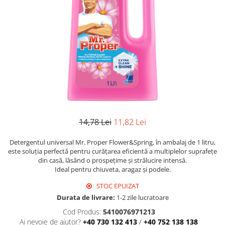
Detergent Geamuri
Detergent Mobila
Detergenti De Haine
Detergent Capsule
Detergent Pentru Pete
Detergent Ariel
Balsam De Rufe
Semana Balsam Rufe
Sano Maxima Balsam
14,78 Lei
11,82 Lei
Pachete Produse Curatenie
Produse Pentru Baie
Detergentul universal Mr. Proper Flower&Spring, în ambalaj de 1 litru,
este soluția perfectă pentru curățarea eficientă a multiplelor suprafețe
Duck WC
din casă, lăsând o prospețime și strălucire intensă.
Odorizant WC Bref
Ideal pentru chiuveta, aragaz și podele.
Odorizant Vas WC
STOC EPUIZAT
Odorizant Bazin WC
Durata de livrare:
1-2 zile lucratoare
Cantar
Cod Produs:
5410076971213
Produse Pentru Bucatarie
Ai nevoie de ajutor?
+40 730 132 413
/
+40 752 138 138