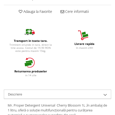
Detergent Vase Pentru Masina
Adauga la Favorite
Cere informatii
Detergent Vase Manual
Solutie Clatire Vase
Sare Masina De Spalat
Folie Si Pungi Alimentare
Lavete Si Bureti
Transport in toata tara.
Livrare rapida
Curatenie Bucatarie
Trimitem oriunde in tara, direct la
tine acasa. Costul de 19,90 RON
In maxim 24H
este pentru maxim 15kg.
Pungi Ambalare / Saci Menajeri
Vase Si Accesorii
Diverse pentru bucatarie
Returnarea produselor
Igiena si Dezinfectie
in 14 zile
Cif Spray Baie
Detartrant WC
Dezinfectant Baie
Descriere
Dezinfectant Bucatarie
Mr. Proper Detergent Universal Cherry Blossom 1L ,în ambalaj de
Dezinfectant Sano
1 litru, oferă o soluție multifuncțională pentru curățarea
Domestos Verde