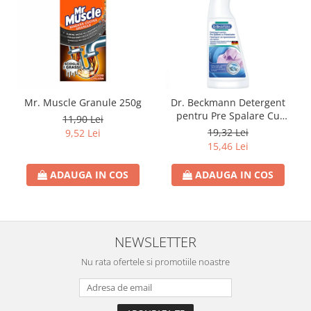
Detergent Bebelusi
Detergent Bebelusi Ariel
Sampon Bebelusi
Pasta de dinti *B*
Periuta De Dinti *B*
Mr. Muscle Granule 250g
Dr. Beckmann Detergent
Periuta de Dinti Electrica Copii
pentru Pre Spalare Cu
11,90 Lei
Periuta de Dinti Oral B
Pulverizator 250ml
19,32 Lei
9,52 Lei
15,46 Lei
Gel de Dus Bebelusi
Ingrijire Adulti
ADAUGA IN COS
ADAUGA IN COS
Scutece Adulti
Servetele Umede Adulti
Ingrijire Personala
NEWSLETTER
Cosmetice
Nu rata ofertele si promotiile noastre
Absorbante
Absorbante & Tampoane
Tampoane