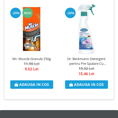
Dezinfectant Bucatarie
plasture
Dezinfectant Sano
-20%
NOU
-20%
Domestos Verde
Domestos WC
Gel Antibacterian
Igienol Dezinfectant
Produse Curatenie Baie
Produse Sano Baie
Mr. Muscle Granule 250g
Dr. Beckmann Detergent
Sanytol Dezinfectant
11,90 Lei
pentru Pre Spalare Cu
Hartie Igienica
Pulverizator 250ml
19,32 Lei
9,52 Lei
15,46 Lei
Prosoape De Hartie Si Servetele
ADAUGA IN COS
ADAUGA IN COS
Prosoape de Hartie
Odorizant Camera Profesional
Odorizant Camera Electric
Odorizant Camera Air Wick
Odorizant Camera cu Betisoare