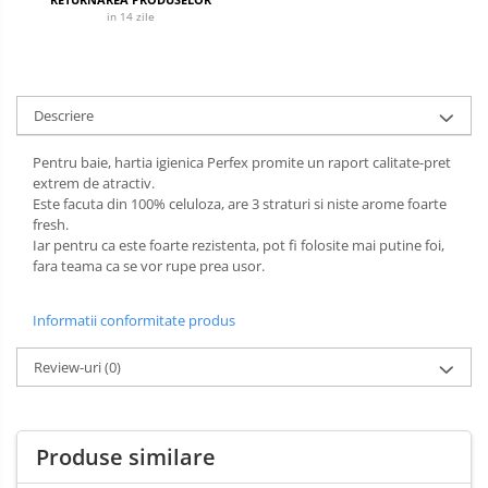
Cantar
Creme Depilatoare
in 14 zile
Produse Pentru Bucatarie
Spuma Si Geluri De Barbierit
Detergent Vase Pentru Masina
Protectie Insecte
Detergent Vase Manual
Descriere
Betisoare de Urechi
Solutie Clatire Vase
Sare Masina De Spalat
Pentru baie, hartia igienica Perfex promite un raport calitate-pret
Ingrijire Intima
extrem de atractiv.
Folie Si Pungi Alimentare
Este facuta din 100% celuloza, are 3 straturi si niste arome foarte
Aparat de ras
Lavete Si Bureti
fresh.
Iar pentru ca este foarte rezistenta, pot fi folosite mai putine foi,
Aparat de Ras Gillette
Curatenie Bucatarie
fara teama ca se vor rupe prea usor.
Aparate de Ras Venus
Pungi Ambalare / Saci Menajeri
Vase Si Accesorii
Accesorii
Informatii conformitate produs
Diverse pentru bucatarie
Absorbante & Tampoane
Review-uri
(0)
Igiena si Dezinfectie
Absorbante
Cif Spray Baie
Absorbante Zilnice
Detartrant WC
Tampoane
Produse similare
Dezinfectant Baie
Benzi Depilatoare