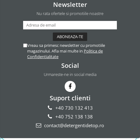
Newsletter
Odorizant Camera Electric
Profesional
Nu rata ofertele si promotiile noastre
Odorizant Camera Ambi Pur
Rezerva Odorizant Camera
Rezerva Odorizant Camera Glade
Vreau sa primesc newsletter cu promotiile
Rezerva Odorizant Camera Air Wick
magazinului. Afla mai multe in
Politica de
Confidentialitate
Social
Urmareste-ne in social media
Suport clienti
+40 730 132 413
+40 752 138 138
contact@detergentidetop.ro