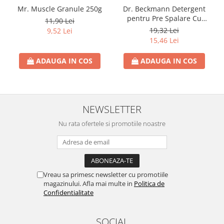
Mr. Muscle Granule 250g
Dr. Beckmann Detergent
pentru Pre Spalare Cu
11,90 Lei
Pulverizator 250ml
19,32 Lei
9,52 Lei
15,46 Lei
ADAUGA IN COS
ADAUGA IN COS
NEWSLETTER
Nu rata ofertele si promotiile noastre
Vreau sa primesc newsletter cu promotiile
magazinului. Afla mai multe in
Politica de
Confidentialitate
SOCIAL