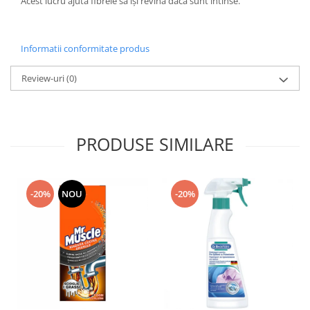
Acest lucru ajuta fibrele să îşi revină dacă sunt întinse.
Informatii conformitate produs
Review-uri
(0)
PRODUSE SIMILARE
-20%
NOU
-20%