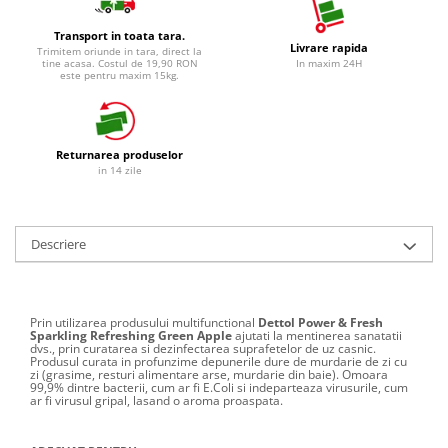
Detergent Vase Manual
Betisoare de Urechi
Solutie Clatire Vase
Transport in toata tara.
Livrare rapida
Ingrijire Intima
Trimitem oriunde in tara, direct la
Sare Masina De Spalat
tine acasa. Costul de 19,90 RON
In maxim 24H
este pentru maxim 15kg.
Aparat de ras
Folie Si Pungi Alimentare
Aparat de Ras Gillette
Lavete Si Bureti
Aparate de Ras Venus
Curatenie Bucatarie
Returnarea produselor
Accesorii
Pungi Ambalare / Saci Menajeri
in 14 zile
Vase Si Accesorii
Absorbante & Tampoane
Diverse pentru bucatarie
Absorbante
Igiena si Dezinfectie
Descriere
Absorbante Zilnice
Cif Spray Baie
Tampoane
Detartrant WC
Benzi Depilatoare
Prin utilizarea produsului multifunctional
Dettol Power & Fresh
Dezinfectant Baie
plasture
Sparkling Refreshing Green Apple
ajutati la mentinerea sanatatii
dvs., prin curatarea si dezinfectarea suprafetelor de uz casnic.
Dezinfectant Bucatarie
Produsul curata in profunzime depunerile dure de murdarie de zi cu
zi (grasime, resturi alimentare arse, murdarie din baie). Omoara
Dezinfectant Sano
99,9% dintre bacterii, cum ar fi E.Coli si indeparteaza virusurile, cum
ar fi virusul gripal, lasand o aroma proaspata.
Domestos Verde
Domestos WC