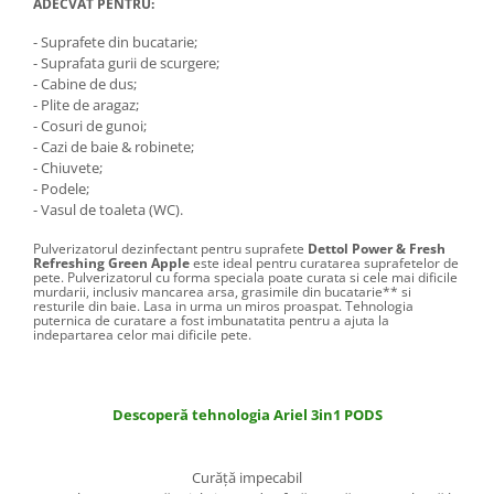
ADECVAT PENTRU:
Gel Antibacterian
Igienol Dezinfectant
- Suprafete din bucatarie;
- Suprafata gurii de scurgere;
Produse Curatenie Baie
- Cabine de dus;
Produse Sano Baie
- Plite de aragaz;
Sanytol Dezinfectant
- Cosuri de gunoi;
- Cazi de baie & robinete;
Hartie Igienica
- Chiuvete;
Prosoape De Hartie Si Servetele
- Podele;
- Vasul de toaleta (WC).
Prosoape de Hartie
Pulverizatorul dezinfectant pentru suprafete
Dettol Power & Fresh
Odorizant Camera Profesional
Refreshing Green Apple
este ideal pentru curatarea suprafetelor de
pete. Pulverizatorul cu forma speciala poate curata si cele mai dificile
Odorizant Camera Electric
murdarii, inclusiv mancarea arsa, grasimile din bucatarie** si
resturile din baie. Lasa in urma un miros proaspat. Tehnologia
Odorizant Camera Air Wick
puternica de curatare a fost imbunatatita pentru a ajuta la
indepartarea celor mai dificile pete.
Odorizant Camera cu Betisoare
Odorizant Camera Electric
Profesional
Descoperă tehnologia Ariel 3in1 PODS
Odorizant Camera Ambi Pur
Rezerva Odorizant Camera
Curăţă impecabil
Rezerva Odorizant Camera Glade