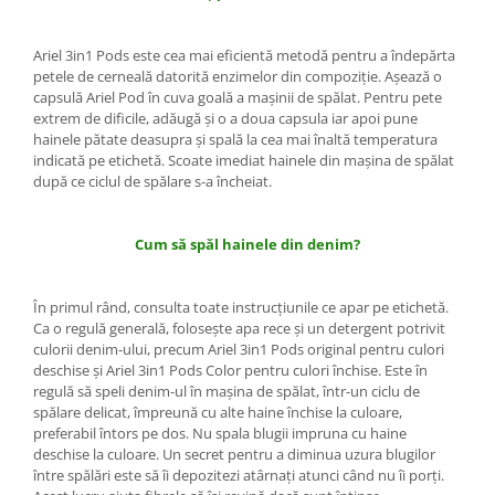
Ariel 3in1 Pods este cea mai eficientă metodă pentru a îndepărta
petele de cerneală datorită enzimelor din compoziţie. Aşează o
capsulă Ariel Pod în cuva goală a maşinii de spălat. Pentru pete
extrem de dificile, adăugă şi o a doua capsula iar apoi pune
hainele pătate deasupra şi spală la cea mai înaltă temperatura
indicată pe etichetă. Scoate imediat hainele din maşina de spălat
după ce ciclul de spălare s-a încheiat.
Cum să spăl hainele din denim?
În primul rând, consulta toate instrucţiunile ce apar pe etichetă.
Ca o regulă generală, foloseşte apa rece şi un detergent potrivit
culorii denim-ului, precum Ariel 3in1 Pods original pentru culori
deschise şi Ariel 3in1 Pods Color pentru culori închise. Este în
regulă să speli denim-ul în maşina de spălat, într-un ciclu de
spălare delicat, împreună cu alte haine închise la culoare,
preferabil întors pe dos. Nu spala blugii impruna cu haine
deschise la culoare. Un secret pentru a diminua uzura blugilor
între spălări este să îi depozitezi atârnaţi atunci când nu îi porţi.