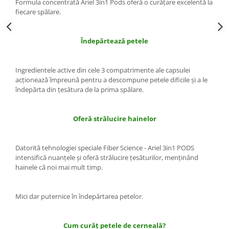
Formula concentrată Ariel 3in1 Pods oferă o curăţare excelentă la
Rezerva Odorizant Camera Air Wick
fiecare spălare.
Îndepărtează petele
Ingredientele active din cele 3 compatrimente ale capsulei
acţionează împreună pentru a descompune petele dificile şi a le
îndepărta din ţesătura de la prima spălare.
Oferă strălucire hainelor
Datorită tehnologiei speciale Fiber Science - Ariel 3in1 PODS
intensifică nuanţele şi oferă strălucire ţesăturilor, menţinând
hainele că noi mai mult timp.
Mici dar puternice în îndepărtarea petelor.
Cum curăţ petele de cerneală?