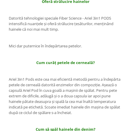
Oferă strălucire hainelor
Rezerva Odorizant Camera Air Wick
Datorită tehnologiei speciale Fiber Science - Ariel 3in1 PODS
intensifică nuanţele şi oferă strălucire ţesăturilor, menţinând
hainele că noi mai mult timp.
Mici dar puternice în îndepărtarea petelor.
Cum curăţ petele de cerneală?
Ariel 3in1 Pods este cea mai eficientă metodă pentru a îndepărta
petele de cerneală datorită enzimelor din compoziţie. Aşează o
capsulă Ariel Pod în cuva goală a maşinii de spălat. Pentru pete
extrem de dificile, adăugă şi o a doua capsula iar apoi pune
hainele pătate deasupra şi spală la cea mai înaltă temperatura
indicată pe etichetă. Scoate imediat hainele din maşina de spălat
după ce ciclul de spălare s-a încheiat.
Cum să spăl hainele din denim?