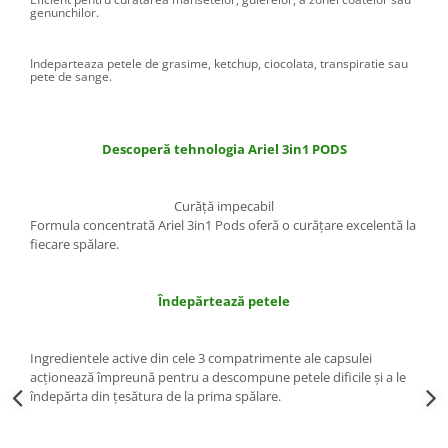
Gel Antibacterian
genunchilor.
Igienol Dezinfectant
Produse Curatenie Baie
Indeparteaza petele de grasime, ketchup, ciocolata, transpiratie sau
pete de sange.
Produse Sano Baie
Sanytol Dezinfectant
Hartie Igienica
Descoperă tehnologia Ariel 3in1 PODS
Prosoape De Hartie Si Servetele
Prosoape de Hartie
Curăţă impecabil
Formula concentrată Ariel 3in1 Pods oferă o curăţare excelentă la
Odorizant Camera Profesional
fiecare spălare.
Odorizant Camera Electric
Odorizant Camera Air Wick
Îndepărtează petele
Odorizant Camera cu Betisoare
Odorizant Camera Electric
Profesional
Ingredientele active din cele 3 compatrimente ale capsulei
acţionează împreună pentru a descompune petele dificile şi a le
Odorizant Camera Ambi Pur
îndepărta din ţesătura de la prima spălare.
Rezerva Odorizant Camera
Rezerva Odorizant Camera Glade