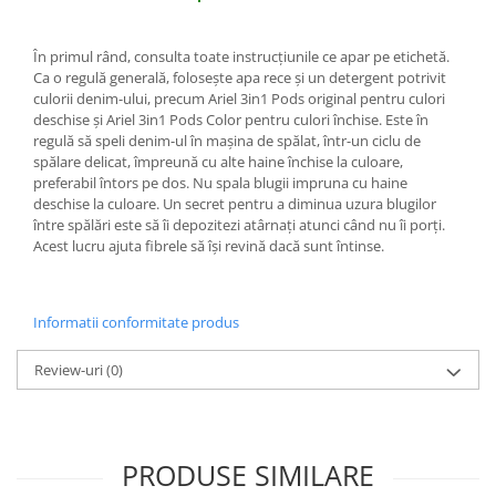
În primul rând, consulta toate instrucţiunile ce apar pe etichetă.
Ca o regulă generală, foloseşte apa rece şi un detergent potrivit
culorii denim-ului, precum Ariel 3in1 Pods original pentru culori
deschise şi Ariel 3in1 Pods Color pentru culori închise. Este în
regulă să speli denim-ul în maşina de spălat, într-un ciclu de
spălare delicat, împreună cu alte haine închise la culoare,
preferabil întors pe dos. Nu spala blugii impruna cu haine
deschise la culoare. Un secret pentru a diminua uzura blugilor
între spălări este să îi depozitezi atârnaţi atunci când nu îi porţi.
Acest lucru ajuta fibrele să îşi revină dacă sunt întinse.
Informatii conformitate produs
Review-uri
(0)
PRODUSE SIMILARE