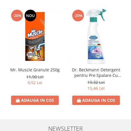
-20%
NOU
-20%
Mr. Muscle Granule 250g
Dr. Beckmann Detergent
pentru Pre Spalare Cu
11,90 Lei
Pulverizator 250ml
19,32 Lei
9,52 Lei
15,46 Lei
ADAUGA IN COS
ADAUGA IN COS
NEWSLETTER