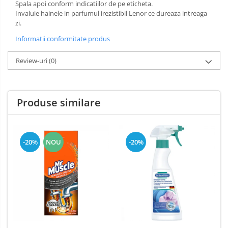
Spala apoi conform indicatiilor de pe eticheta.
Dezinfectant Bucatarie
Invaluie hainele in parfumul irezistibil Lenor ce dureaza intreaga
plasture
Dezinfectant Sano
zi.
Domestos Verde
Informatii conformitate produs
Domestos WC
Gel Antibacterian
Review-uri
(0)
Igienol Dezinfectant
Produse Curatenie Baie
Produse Sano Baie
Produse similare
Sanytol Dezinfectant
Hartie Igienica
-20%
NOU
-20%
Prosoape De Hartie Si Servetele
Prosoape de Hartie
Odorizant Camera Profesional
Odorizant Camera Electric
Odorizant Camera Air Wick
Odorizant Camera cu Betisoare