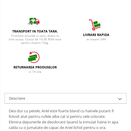
Cantar
Creme Depilatoare
Produse Pentru Bucatarie
Spuma Si Geluri De Barbierit
Detergent Vase Pentru Masina
Protectie Insecte
Detergent Vase Manual
TRANSPORT IN TOATA TARA.
LIVRARE RAPIDA
Betisoare de Urechi
Solutie Clatire Vase
Trimitem oriunde in tara, direct la
tine acasa. Costul de 19,90 RON este
In maxim 24H
pentru maxim 15kg.
Sare Masina De Spalat
Ingrijire Intima
Folie Si Pungi Alimentare
Aparat de ras
Lavete Si Bureti
Aparat de Ras Gillette
Curatenie Bucatarie
RETURNAREA PRODUSELOR
in 14 zile
Aparate de Ras Venus
Pungi Ambalare / Saci Menajeri
Vase Si Accesorii
Accesorii
Diverse pentru bucatarie
Absorbante & Tampoane
Descriere
Igiena si Dezinfectie
Absorbante
Cif Spray Baie
Desi dur cu petele, Ariel este foarte bland cu hainele putant fi
Absorbante Zilnice
folosit atat pentru rufele albe cat si pentru cele colorate.
Detartrant WC
Tampoane
Elimina depunerile de deodorant lasand la inmuiat haine in apa
Dezinfectant Baie
calda cu o jumatate de capac de Ariel lichid pentru o ora.
Benzi Depilatoare