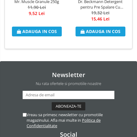
Mr. Muscle Granule 250g
Dr. Beckmann Detergent
Odorizant Camera Electric
11,90 Lei
pentru Pre Spalare Cu
Pulverizator 250ml
19,32 Lei
Profesional
9,52 Lei
15,46 Lei
Odorizant Camera Ambi Pur
Rezerva Odorizant Camera
ADAUGA IN COS
ADAUGA IN COS
Rezerva Odorizant Camera Glade
Rezerva Odorizant Camera Air Wick
Newsletter
Nu rata ofertele si promotiile noastre
Vreau sa primesc newsletter cu promotiile
magazinului. Afla mai multe in
Politica de
Confidentialitate
Social