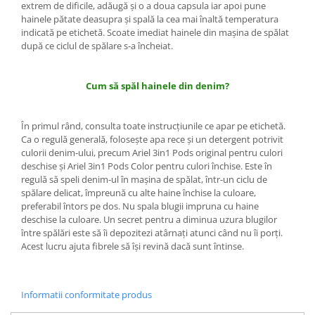
extrem de dificile, adăugă şi o a doua capsula iar apoi pune
Detergent Bebelusi
hainele pătate deasupra şi spală la cea mai înaltă temperatura
Detergent Bebelusi Ariel
indicată pe etichetă. Scoate imediat hainele din maşina de spălat
după ce ciclul de spălare s-a încheiat.
Sampon Bebelusi
Pasta de dinti *B*
Cum să spăl hainele din denim?
Periuta De Dinti *B*
Periuta de Dinti Electrica Copii
În primul rând, consulta toate instrucţiunile ce apar pe etichetă.
Periuta de Dinti Oral B
Ca o regulă generală, foloseşte apa rece şi un detergent potrivit
Gel de Dus Bebelusi
culorii denim-ului, precum Ariel 3in1 Pods original pentru culori
deschise şi Ariel 3in1 Pods Color pentru culori închise. Este în
Ingrijire Adulti
regulă să speli denim-ul în maşina de spălat, într-un ciclu de
Scutece Adulti
spălare delicat, împreună cu alte haine închise la culoare,
preferabil întors pe dos. Nu spala blugii impruna cu haine
Servetele Umede Adulti
deschise la culoare. Un secret pentru a diminua uzura blugilor
Ingrijire Personala
între spălări este să îi depozitezi atârnaţi atunci când nu îi porţi.
Acest lucru ajuta fibrele să îşi revină dacă sunt întinse.
Cosmetice
Absorbante
Absorbante & Tampoane
Informatii conformitate produs
Tampoane