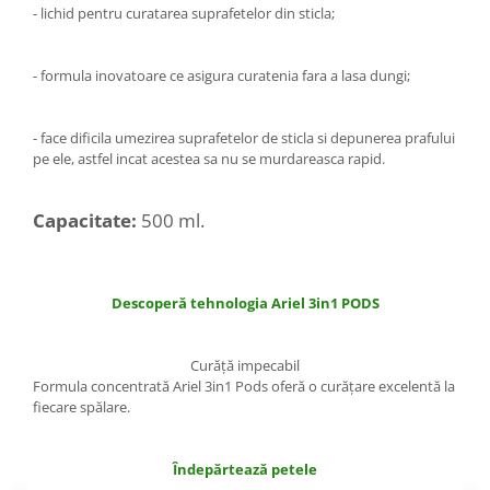
- lichid pentru curatarea suprafetelor din sticla;
Domestos WC
Gel Antibacterian
- formula inovatoare ce asigura curatenia fara a lasa dungi;
Igienol Dezinfectant
Produse Curatenie Baie
Produse Sano Baie
- face dificila umezirea suprafetelor de sticla si depunerea prafului
pe ele, astfel incat acestea sa nu se murdareasca rapid.
Sanytol Dezinfectant
Hartie Igienica
Capacitate:
500 ml.
Prosoape De Hartie Si Servetele
Prosoape de Hartie
Odorizant Camera Profesional
Descoperă tehnologia Ariel 3in1 PODS
Odorizant Camera Electric
Odorizant Camera Air Wick
Curăţă impecabil
Odorizant Camera cu Betisoare
Formula concentrată Ariel 3in1 Pods oferă o curăţare excelentă la
Odorizant Camera Electric
fiecare spălare.
Profesional
Odorizant Camera Ambi Pur
Îndepărtează petele
Rezerva Odorizant Camera