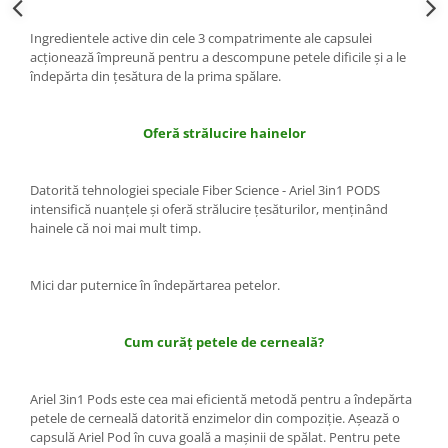
Rezerva Odorizant Camera Glade
Ingredientele active din cele 3 compatrimente ale capsulei
Rezerva Odorizant Camera Air Wick
acţionează împreună pentru a descompune petele dificile şi a le
Ingrijire Bebelusi
îndepărta din ţesătura de la prima spălare.
Servetele Umede Bebelusi
Suplimente Bebelusi
Oferă strălucire hainelor
Lenjerii
Datorită tehnologiei speciale Fiber Science - Ariel 3in1 PODS
Ingrijire Bebelusi
intensifică nuanţele şi oferă strălucire ţesăturilor, menţinând
Scutece
hainele că noi mai mult timp.
Scutece Huggies
Scutece Happy
Mici dar puternice în îndepărtarea petelor.
Scutece Pampers Bebelusi
Balsam Rufe Bebelusi
Cum curăţ petele de cerneală?
Servetele Umede Bebelusi
Suplimente Bebelusi
Ariel 3in1 Pods este cea mai eficientă metodă pentru a îndepărta
petele de cerneală datorită enzimelor din compoziţie. Aşează o
Betisoare
capsulă Ariel Pod în cuva goală a maşinii de spălat. Pentru pete