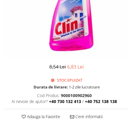
Detergent Geamuri
Detergent Mobila
Detergenti De Haine
Detergent Capsule
Detergent Pentru Pete
Detergent Ariel
Balsam De Rufe
Semana Balsam Rufe
Sano Maxima Balsam
8,54 Lei
6,83 Lei
Pachete Produse Curatenie
STOC EPUIZAT
Produse Pentru Baie
Durata de livrare:
1-2 zile lucratoare
Duck WC
Cod Produs:
9000100902960
Odorizant WC Bref
Ai nevoie de ajutor?
+40 730 132 413
/
+40 752 138 138
Odorizant Vas WC
Odorizant Bazin WC
Adauga la Favorite
Cere informatii
Cantar
Produse Pentru Bucatarie