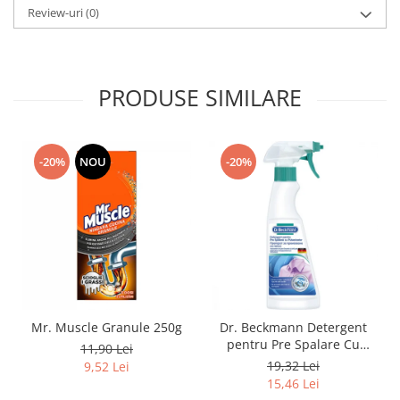
Review-uri
(0)
Pasta De Dinti
Cosmetice
Deodorante
PRODUSE SIMILARE
Creme
Ingrijire Unghii
Machiaje/Pensule
-20%
NOU
-20%
Sapun
Sapun Solid
Sapun Lichid
Par
Vopsea
Sampon
Balsam/Masca
Mr. Muscle Granule 250g
Dr. Beckmann Detergent
Coafura
pentru Pre Spalare Cu
11,90 Lei
Pulverizator 250ml
Ustensile
19,32 Lei
9,52 Lei
15,46 Lei
Gel de Dus