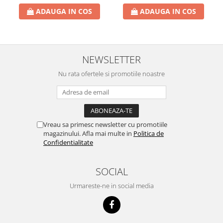
Prezervative
ADAUGA IN COS
ADAUGA IN COS
Ingrijire Orala
Pasta De Dinti
Periuta Dinti
NEWSLETTER
Apa De Gura
Nu rata ofertele si promotiile noastre
Ata Dentara
Creme Depilatoare
Spuma Si Geluri De Barbierit
Protectie Insecte
Vreau sa primesc newsletter cu promotiile
magazinului. Afla mai multe in
Politica de
Betisoare de Urechi
Confidentialitate
Ingrijire Intima
SOCIAL
Aparat de ras
Aparat de Ras Gillette
Urmareste-ne in social media
Aparate de Ras Venus
Accesorii