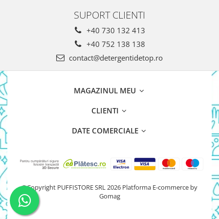
Absorbante & Tampoane
SUPORT CLIENTI
Absorbante
+40 730 132 413
Absorbante Zilnice
+40 752 138 138
Tampoane
Benzi Depilatoare
contact@detergentidetop.ro
plasture
Produse Horeca
MAGAZINUL MEU
Dozatoare Sapun
CLIENTI
Uscatoare De Maini
Lenjerii Hotel
DATE COMERCIALE
Dispensere Hartie Igienica
Dozatoare Sapun
Uscatoare De Maini
©Copyright PUFFISTORE SRL 2026
Platforma E-commerce by
Lenjerii Hotel
Gomag
Dispensere Hartie Igienica