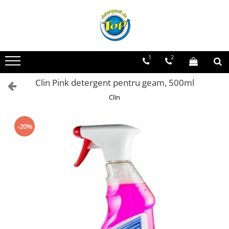
Toate Produsele
Ingrijire Casa
1
2
Detergenti Rufe
Clin Pink detergent pentru geam, 500ml
Detergenti Pudra
Detergent Lichid
Clin
Balsam De Rufe
Detergenti Curatenie Casa
-20%
Sano Detergent Pardoseli
Asevi Pardoseli
Produse Pentru Baie
Produse Pentru Bucatarie
Detergenti Curatenie Casa
Detergent Pardoseli