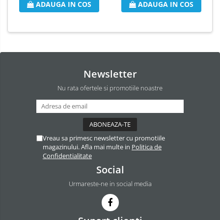
ADAUGA IN COS
ADAUGA IN COS
Odorizant Camera Electric
Profesional
Odorizant Camera Ambi Pur
Rezerva Odorizant Camera
Rezerva Odorizant Camera Glade
Newsletter
Rezerva Odorizant Camera Air Wick
Nu rata ofertele si promotiile noastre
Vreau sa primesc newsletter cu promotiile
magazinului. Afla mai multe in
Politica de
Confidentialitate
Social
Urmareste-ne in social media