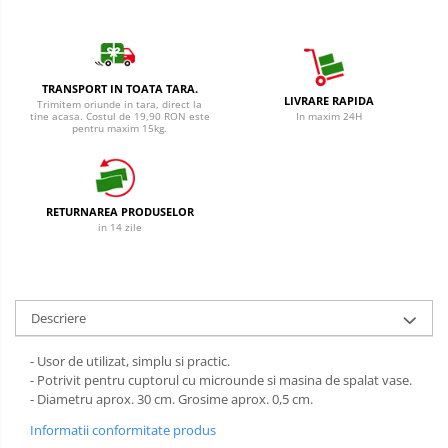
Cantar
Creme Depilatoare
Produse Pentru Bucatarie
Spuma Si Geluri De Barbierit
Detergent Vase Pentru Masina
Protectie Insecte
TRANSPORT IN TOATA TARA.
Detergent Vase Manual
LIVRARE RAPIDA
Trimitem oriunde in tara, direct la
tine acasa. Costul de 19,90 RON este
In maxim 24H
Betisoare de Urechi
Solutie Clatire Vase
pentru maxim 15kg.
Sare Masina De Spalat
Ingrijire Intima
Folie Si Pungi Alimentare
Aparat de ras
Lavete Si Bureti
RETURNAREA PRODUSELOR
Aparat de Ras Gillette
in 14 zile
Curatenie Bucatarie
Aparate de Ras Venus
Pungi Ambalare / Saci Menajeri
Vase Si Accesorii
Accesorii
Diverse pentru bucatarie
Descriere
Absorbante & Tampoane
Igiena si Dezinfectie
Absorbante
- Usor de utilizat, simplu si practic.
Cif Spray Baie
- Potrivit pentru cuptorul cu microunde si masina de spalat vase.
Absorbante Zilnice
- Diametru aprox. 30 cm. Grosime aprox. 0,5 cm.
Detartrant WC
Tampoane
Dezinfectant Baie
Informatii conformitate produs
Benzi Depilatoare