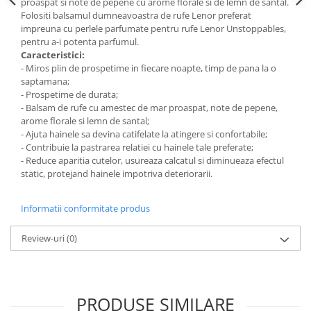
proaspat si note de pepene cu arome florale si de lemn de santal.
Gel Antibacterian
Folositi balsamul dumneavoastra de rufe Lenor preferat
Igienol Dezinfectant
impreuna cu perlele parfumate pentru rufe Lenor Unstoppables,
pentru a-i potenta parfumul.
Produse Curatenie Baie
Caracteristici:
Produse Sano Baie
- Miros plin de prospetime in fiecare noapte, timp de pana la o
Sanytol Dezinfectant
saptamana;
- Prospetime de durata;
Hartie Igienica
- Balsam de rufe cu amestec de mar proaspat, note de pepene,
Prosoape De Hartie Si Servetele
arome florale si lemn de santal;
- Ajuta hainele sa devina catifelate la atingere si confortabile;
Prosoape de Hartie
- Contribuie la pastrarea relatiei cu hainele tale preferate;
Odorizant Camera Profesional
- Reduce aparitia cutelor, usureaza calcatul si diminueaza efectul
static, protejand hainele impotriva deteriorarii.
Odorizant Camera Electric
Odorizant Camera Air Wick
Informatii conformitate produs
Odorizant Camera cu Betisoare
Odorizant Camera Electric
Review-uri
(0)
Profesional
Odorizant Camera Ambi Pur
Rezerva Odorizant Camera
PRODUSE SIMILARE
Rezerva Odorizant Camera Glade