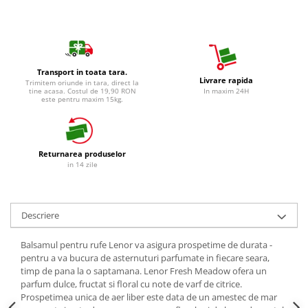
Detergent Vase Manual
Betisoare de Urechi
Solutie Clatire Vase
Ingrijire Intima
Sare Masina De Spalat
Aparat de ras
Folie Si Pungi Alimentare
Transport in toata tara.
Aparat de Ras Gillette
Lavete Si Bureti
Livrare rapida
Trimitem oriunde in tara, direct la
tine acasa. Costul de 19,90 RON
In maxim 24H
Aparate de Ras Venus
Curatenie Bucatarie
este pentru maxim 15kg.
Accesorii
Pungi Ambalare / Saci Menajeri
Vase Si Accesorii
Absorbante & Tampoane
Diverse pentru bucatarie
Returnarea produselor
Absorbante
in 14 zile
Igiena si Dezinfectie
Absorbante Zilnice
Cif Spray Baie
Tampoane
Detartrant WC
Benzi Depilatoare
Descriere
Dezinfectant Baie
plasture
Dezinfectant Bucatarie
Balsamul pentru rufe Lenor va asigura prospetime de durata -
pentru a va bucura de asternuturi parfumate in fiecare seara,
Dezinfectant Sano
timp de pana la o saptamana. Lenor Fresh Meadow ofera un
Domestos Verde
parfum dulce, fructat si floral cu note de varf de citrice.
Domestos WC
Prospetimea unica de aer liber este data de un amestec de mar