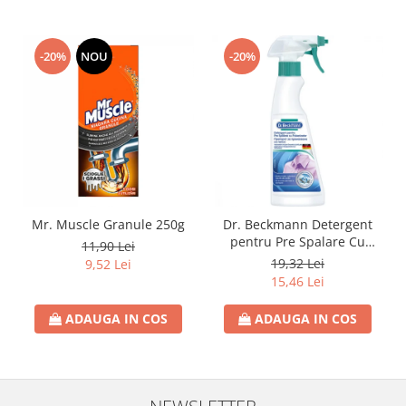
Rezerva Odorizant Camera Air Wick
-20%
NOU
-20%
Mr. Muscle Granule 250g
Dr. Beckmann Detergent
pentru Pre Spalare Cu
11,90 Lei
Pulverizator 250ml
19,32 Lei
9,52 Lei
15,46 Lei
ADAUGA IN COS
ADAUGA IN COS