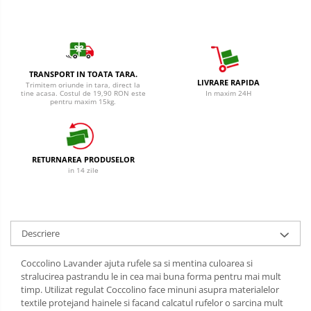
Cantar
Creme Depilatoare
Produse Pentru Bucatarie
Spuma Si Geluri De Barbierit
Detergent Vase Pentru Masina
Protectie Insecte
Detergent Vase Manual
TRANSPORT IN TOATA TARA.
LIVRARE RAPIDA
Betisoare de Urechi
Solutie Clatire Vase
Trimitem oriunde in tara, direct la
tine acasa. Costul de 19,90 RON este
In maxim 24H
pentru maxim 15kg.
Sare Masina De Spalat
Ingrijire Intima
Folie Si Pungi Alimentare
Aparat de ras
Lavete Si Bureti
Aparat de Ras Gillette
Curatenie Bucatarie
RETURNAREA PRODUSELOR
in 14 zile
Aparate de Ras Venus
Pungi Ambalare / Saci Menajeri
Vase Si Accesorii
Accesorii
Diverse pentru bucatarie
Absorbante & Tampoane
Descriere
Igiena si Dezinfectie
Absorbante
Cif Spray Baie
Coccolino Lavander ajuta rufele sa si mentina culoarea si
Absorbante Zilnice
stralucirea pastrandu le in cea mai buna forma pentru mai mult
Detartrant WC
Tampoane
timp. Utilizat regulat Coccolino face minuni asupra materialelor
Dezinfectant Baie
textile protejand hainele si facand calcatul rufelor o sarcina mult
Benzi Depilatoare