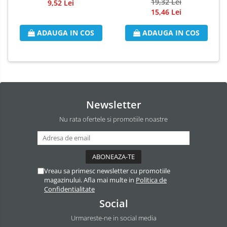
Pulverizator 250ml
19,32 Lei
9,52 Lei
Odorizant Camera Electric
15,46 Lei
Profesional
ADAUGA IN COS
ADAUGA IN COS
Odorizant Camera Ambi Pur
Rezerva Odorizant Camera
Rezerva Odorizant Camera Glade
Rezerva Odorizant Camera Air Wick
Newsletter
Nu rata ofertele si promotiile noastre
Vreau sa primesc newsletter cu promotiile
magazinului. Afla mai multe in
Politica de
Confidentialitate
Social
Urmareste-ne in social media