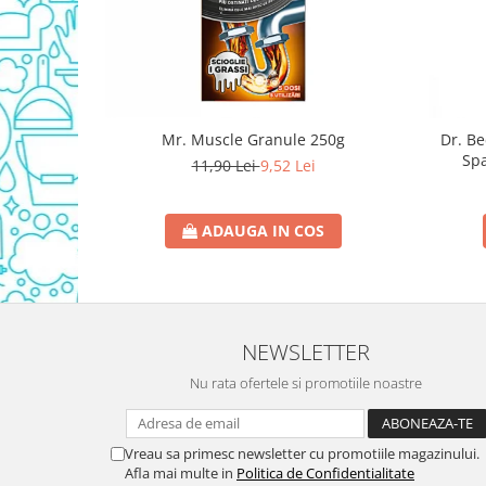
Domestos WC
Gel Antibacterian
Igienol Dezinfectant
Produse Curatenie Baie
Produse Sano Baie
Mr. Muscle Granule 250g
Dr. B
Spa
Sanytol Dezinfectant
11,90 Lei
9,52 Lei
Hartie Igienica
Prosoape De Hartie Si Servetele
ADAUGA IN COS
Prosoape de Hartie
Odorizant Camera Profesional
Odorizant Camera Electric
NEWSLETTER
Odorizant Camera Air Wick
Odorizant Camera cu Betisoare
Nu rata ofertele si promotiile noastre
Odorizant Camera Electric
Profesional
Odorizant Camera Ambi Pur
Vreau sa primesc newsletter cu promotiile magazinului.
Afla mai multe in
Politica de Confidentialitate
Rezerva Odorizant Camera