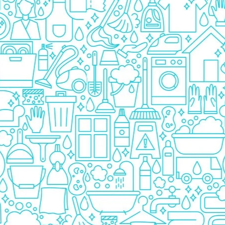
Prezervative
Ingrijire Orala
Pasta De Dinti
Periuta Dinti
Apa De Gura
Ata Dentara
Creme Depilatoare
Spuma Si Geluri De Barbierit
Protectie Insecte
Betisoare de Urechi
Ingrijire Intima
Aparat de ras
Aparat de Ras Gillette
Aparate de Ras Venus
Accesorii