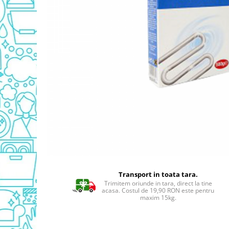
Detergent Geamuri
Detergent Mobila
Detergenti De Haine
Detergent Capsule
Detergent Pentru Pete
Detergent Ariel
Balsam De Rufe
Semana Balsam Rufe
Sano Maxima Balsam
Pachete Produse Curatenie
Produse Pentru Baie
Duck WC
Odorizant WC Bref
Transport in toata tara.
Odorizant Vas WC
Trimitem oriunde in tara, direct la tine
acasa. Costul de 19,90 RON este pentru
Odorizant Bazin WC
maxim 15kg.
Cantar
Produse Pentru Bucatarie