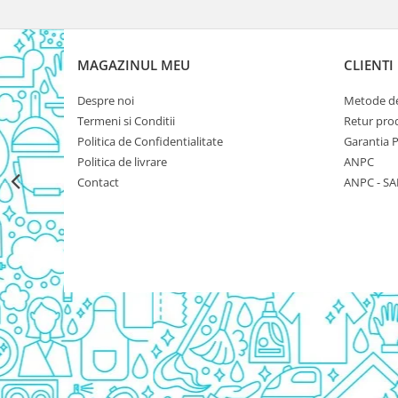
Rezerva Odorizant Camera Glade
Rezerva Odorizant Camera Air Wick
MAGAZINUL MEU
CLIENTI
Ingrijire Bebelusi
Servetele Umede Bebelusi
Despre noi
Metode de
Suplimente Bebelusi
Termeni si Conditii
Retur pro
Politica de Confidentialitate
Garantia 
Lenjerii
Politica de livrare
ANPC
Ingrijire Bebelusi
Contact
ANPC - SA
Scutece
Scutece Huggies
Scutece Happy
Scutece Pampers Bebelusi
Balsam Rufe Bebelusi
Servetele Umede Bebelusi
Suplimente Bebelusi
Betisoare