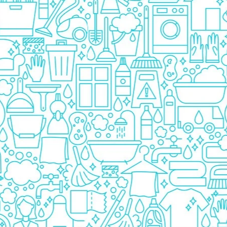
Detergent Bebelusi
Detergent Bebelusi Ariel
Sampon Bebelusi
Pasta de dinti *B*
Periuta De Dinti *B*
Periuta de Dinti Electrica Copii
Periuta de Dinti Oral B
Gel de Dus Bebelusi
Ingrijire Adulti
Scutece Adulti
Servetele Umede Adulti
Ingrijire Personala
Cosmetice
Absorbante
Absorbante & Tampoane
Tampoane