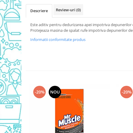
Detergent Vase Pentru Masina
Review-uri
(0)
Descriere
Detergent Vase Manual
Solutie Clatire Vase
Este aditiv pentru dedurizarea apei impotriva depunerilor 
Sare Masina De Spalat
Protejeaza masina de spalat rufe impotriva depunerilor de 
Folie Si Pungi Alimentare
Informatii conformitate produs
Lavete Si Bureti
Curatenie Bucatarie
Pungi Ambalare / Saci Menajeri
Vase Si Accesorii
Diverse pentru bucatarie
Igiena si Dezinfectie
-20%
NOU
-20%
Cif Spray Baie
Detartrant WC
Dezinfectant Baie
Dezinfectant Bucatarie
Dezinfectant Sano
Domestos Verde