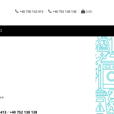
+40 730 132 413
+40 752 138 138
0,00
O
are
 413
/
+40 752 138 138