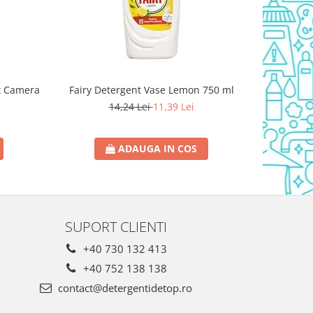
t Camera
Fairy Detergent Vase Lemon 750 ml
Triumf Sol
14,24 Lei
11,39 Lei
ADAUGA IN COS
SUPORT CLIENTI
+40 730 132 413
+40 752 138 138
contact@detergentidetop.ro