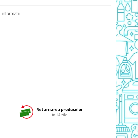
informatii
Returnarea produselor
in 14 zile