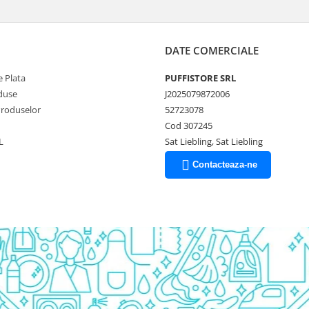
DATE COMERCIALE
 Plata
PUFFISTORE SRL
duse
J2025079872006
Produselor
52723078
Cod 307245
L
Sat Liebling, Sat Liebling
Contacteaza-ne