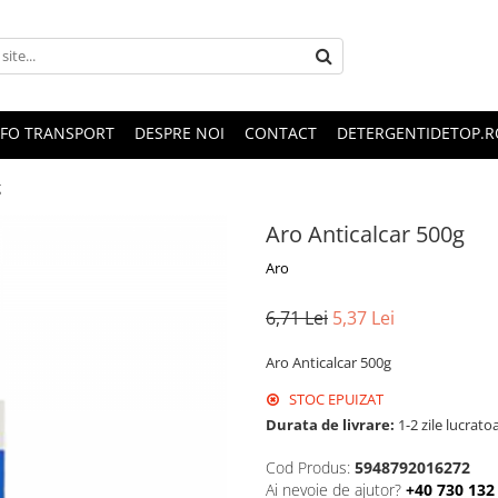
NFO TRANSPORT
DESPRE NOI
CONTACT
DETERGENTIDETOP.R
g
Aro Anticalcar 500g
Aro
6,71 Lei
5,37 Lei
Aro Anticalcar 500g
STOC EPUIZAT
Durata de livrare:
1-2 zile lucrato
Cod Produs:
5948792016272
Ai nevoie de ajutor?
+40 730 132