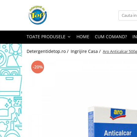
Toate Produsele
Ingrijire Casa
TOATE PRODUSELE
HOME
CUM COMAND?
I
Detergenti Rufe
Detergenti Pudra
Detergentidetop.ro /
Ingrijire Casa /
Aro Anticalcar 500
Detergent Lichid
Balsam De Rufe
-20%
Detergenti Curatenie Casa
Sano Detergent Pardoseli
Asevi Pardoseli
Produse Pentru Baie
Produse Pentru Bucatarie
Detergenti Curatenie Casa
Detergent Pardoseli