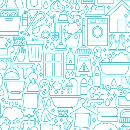
Pasta De Dinti
Cosmetice
Deodorante
Creme
Ingrijire Unghii
Machiaje/Pensule
Sapun
Sapun Solid
Sapun Lichid
Par
Vopsea
Sampon
Balsam/Masca
Coafura
Ustensile
Gel de Dus