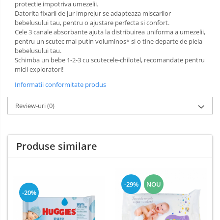
Dezinfectant Bucatarie
protectie impotriva umezelii.
Datorita fixarii de jur imprejur se adapteaza miscarilor
plasture
Dezinfectant Sano
bebelusului tau, pentru o ajustare perfecta si confort.
Domestos Verde
Cele 3 canale absorbante ajuta la distribuirea uniforma a umezelii,
pentru un scutec mai putin voluminos* si o tine departe de piela
Domestos WC
bebelusului tau.
Gel Antibacterian
Schimba un bebe 1-2-3 cu scutecele-chilotel, recomandate pentru
micii exploratori!
Igienol Dezinfectant
Produse Curatenie Baie
Informatii conformitate produs
Produse Sano Baie
Review-uri
(0)
Sanytol Dezinfectant
Hartie Igienica
Produse similare
Prosoape De Hartie Si Servetele
Prosoape de Hartie
Odorizant Camera Profesional
-29%
NOU
Odorizant Camera Electric
-20%
Odorizant Camera Air Wick
Odorizant Camera cu Betisoare