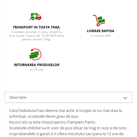
Cantar
Creme Depilatoare
Produse Pentru Bucatarie
Spuma Si Geluri De Barbierit
Detergent Vase Pentru Masina
Protectie Insecte
TRANSPORT IN TOATA TARA.
Detergent Vase Manual
LIVRARE RAPIDA
Trimitem oriunde in tara, direct la
tine acasa. Costul de 19,90 RON este
In maxim 24H
Betisoare de Urechi
Solutie Clatire Vase
pentru maxim 15kg.
Sare Masina De Spalat
Ingrijire Intima
Folie Si Pungi Alimentare
Aparat de ras
Lavete Si Bureti
RETURNAREA PRODUSELOR
Aparat de Ras Gillette
in 14 zile
Curatenie Bucatarie
Aparate de Ras Venus
Pungi Ambalare / Saci Menajeri
Vase Si Accesorii
Accesorii
Diverse pentru bucatarie
Descriere
Absorbante & Tampoane
Igiena si Dezinfectie
Absorbante
Cand bebelusul tau devine mai activ si incepe sa nu mai stea la
Cif Spray Baie
schimbat, scutecele devin greu de pus.
Absorbante Zilnice
Atunci stii ca este timpul pentru Pampers Pants.
Detartrant WC
Tampoane
Scutecele-chilotel sunt usor de pus (doar se trag in sus) si de scos
Dezinfectant Baie
(rupi lateralele si gata!) si ii ofera micutului tau pana la 12 ore de
Benzi Depilatoare