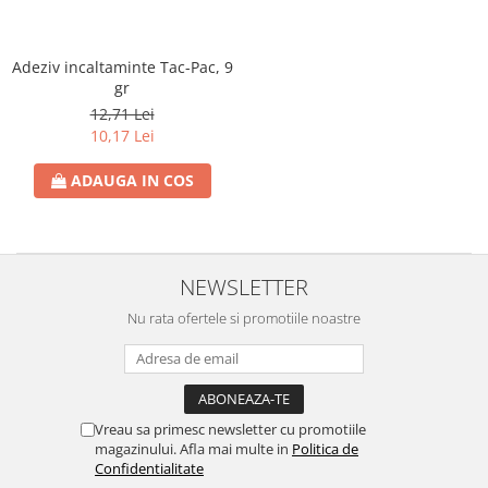
Detergent Geamuri
Detergent Mobila
Detergenti De Haine
Adeziv incaltaminte Tac-Pac, 9
gr
Detergent Capsule
12,71 Lei
Detergent Pentru Pete
10,17 Lei
Detergent Ariel
Balsam De Rufe
ADAUGA IN COS
Semana Balsam Rufe
Sano Maxima Balsam
Pachete Produse Curatenie
NEWSLETTER
Produse Pentru Baie
Nu rata ofertele si promotiile noastre
Duck WC
Odorizant WC Bref
Odorizant Vas WC
Odorizant Bazin WC
Vreau sa primesc newsletter cu promotiile
Cantar
magazinului. Afla mai multe in
Politica de
Confidentialitate
Produse Pentru Bucatarie