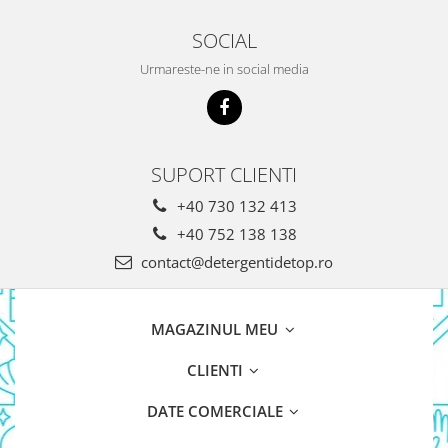
Detergent Vase Pentru Masina
SOCIAL
Detergent Vase Manual
Urmareste-ne in social media
Solutie Clatire Vase
Sare Masina De Spalat
Folie Si Pungi Alimentare
Lavete Si Bureti
SUPORT CLIENTI
Curatenie Bucatarie
Pungi Ambalare / Saci Menajeri
+40 730 132 413
Vase Si Accesorii
+40 752 138 138
Diverse pentru bucatarie
contact@detergentidetop.ro
Igiena si Dezinfectie
Cif Spray Baie
MAGAZINUL MEU
Detartrant WC
Dezinfectant Baie
CLIENTI
Dezinfectant Bucatarie
DATE COMERCIALE
Dezinfectant Sano
Domestos Verde