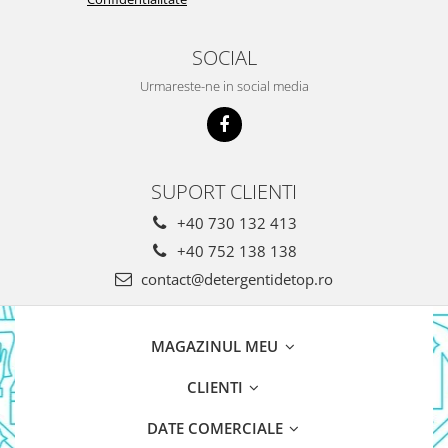
Rezerva Odorizant Camera Glade
Rezerva Odorizant Camera Air Wick
SOCIAL
Ingrijire Bebelusi
Urmareste-ne in social media
Servetele Umede Bebelusi
Suplimente Bebelusi
Lenjerii
SUPORT CLIENTI
Ingrijire Bebelusi
+40 730 132 413
Scutece
+40 752 138 138
Scutece Huggies
contact@detergentidetop.ro
Scutece Happy
Scutece Pampers Bebelusi
Balsam Rufe Bebelusi
MAGAZINUL MEU
Servetele Umede Bebelusi
CLIENTI
Suplimente Bebelusi
Betisoare
DATE COMERCIALE