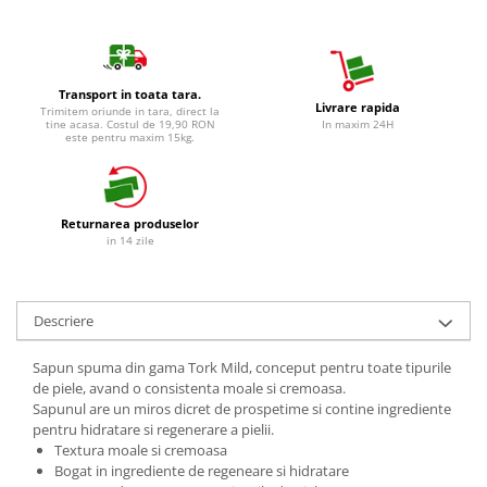
Detergent Vase Pentru Masina
Detergent Vase Manual
Solutie Clatire Vase
Transport in toata tara.
Sare Masina De Spalat
Livrare rapida
Trimitem oriunde in tara, direct la
tine acasa. Costul de 19,90 RON
In maxim 24H
Folie Si Pungi Alimentare
este pentru maxim 15kg.
Lavete Si Bureti
Curatenie Bucatarie
Pungi Ambalare / Saci Menajeri
Returnarea produselor
in 14 zile
Vase Si Accesorii
Diverse pentru bucatarie
Igiena si Dezinfectie
Descriere
Cif Spray Baie
Detartrant WC
Sapun spuma din gama Tork Mild, conceput pentru toate tipurile
de piele, avand o consistenta moale si cremoasa.
Dezinfectant Baie
Sapunul are un miros dicret de prospetime si contine ingrediente
Dezinfectant Bucatarie
pentru hidratare si regenerare a pielii.
Textura moale si cremoasa
Dezinfectant Sano
Bogat in ingrediente de regeneare si hidratare
Domestos Verde