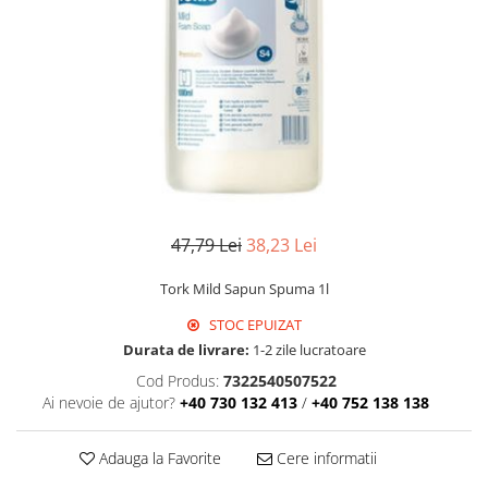
Detergent Geamuri
Detergent Mobila
Detergenti De Haine
Detergent Capsule
Detergent Pentru Pete
Detergent Ariel
Balsam De Rufe
Semana Balsam Rufe
Sano Maxima Balsam
47,79 Lei
38,23 Lei
Pachete Produse Curatenie
Tork Mild Sapun Spuma 1l
Produse Pentru Baie
STOC EPUIZAT
Duck WC
Durata de livrare:
1-2 zile lucratoare
Odorizant WC Bref
Cod Produs:
7322540507522
Odorizant Vas WC
Ai nevoie de ajutor?
+40 730 132 413
/
+40 752 138 138
Odorizant Bazin WC
Cantar
Adauga la Favorite
Cere informatii
Produse Pentru Bucatarie