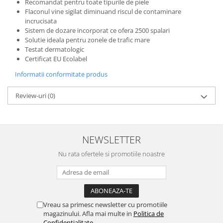
Recomandat pentru toate tipurile de piele
Domestos WC
Flaconul vine sigilat diminuand riscul de contaminare
incrucisata
Gel Antibacterian
Sistem de dozare incorporat ce ofera 2500 spalari
Igienol Dezinfectant
Solutie ideala pentru zonele de trafic mare
Produse Curatenie Baie
Testat dermatologic
Certificat EU Ecolabel
Produse Sano Baie
Sanytol Dezinfectant
Informatii conformitate produs
Hartie Igienica
Review-uri
(0)
Prosoape De Hartie Si Servetele
Prosoape de Hartie
Odorizant Camera Profesional
NEWSLETTER
Odorizant Camera Electric
Nu rata ofertele si promotiile noastre
Odorizant Camera Air Wick
Odorizant Camera cu Betisoare
Odorizant Camera Electric
Profesional
Vreau sa primesc newsletter cu promotiile
Odorizant Camera Ambi Pur
magazinului. Afla mai multe in
Politica de
Rezerva Odorizant Camera
Confidentialitate