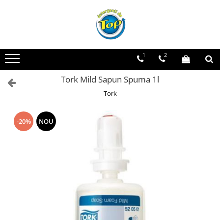
Toate Produsele
Ingrijire Casa
1
2
Detergenti Rufe
Tork Mild Sapun Spuma 1l
Detergenti Pudra
Detergent Lichid
Tork
Balsam De Rufe
Detergenti Curatenie Casa
-20%
NOU
Sano Detergent Pardoseli
Asevi Pardoseli
Produse Pentru Baie
Produse Pentru Bucatarie
Detergenti Curatenie Casa
Detergent Pardoseli