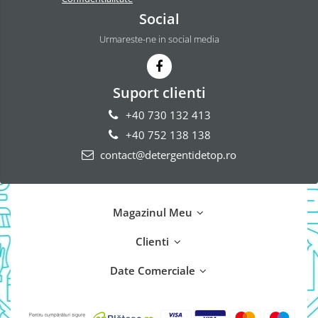
Social
Odorizant Camera Electric
Profesional
Urmareste-ne in social media
Odorizant Camera Ambi Pur
Rezerva Odorizant Camera
Rezerva Odorizant Camera Glade
Suport clienti
Rezerva Odorizant Camera Air Wick
+40 730 132 413
+40 752 138 138
contact@detergentidetop.ro
Magazinul Meu
Clienti
Date Comerciale