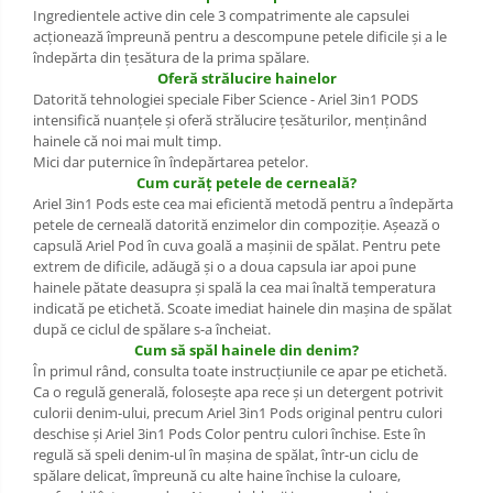
Dezinfectant Bucatarie
Ingredientele active din cele 3 compatrimente ale capsulei
plasture
acţionează împreună pentru a descompune petele dificile şi a le
Dezinfectant Sano
îndepărta din ţesătura de la prima spălare.
Domestos Verde
Oferă strălucire hainelor
Domestos WC
Datorită tehnologiei speciale Fiber Science - Ariel 3in1 PODS
intensifică nuanţele şi oferă strălucire ţesăturilor, menţinând
Gel Antibacterian
hainele că noi mai mult timp.
Igienol Dezinfectant
Mici dar puternice în îndepărtarea petelor.
Cum curăţ petele de cerneală?
Produse Curatenie Baie
Ariel 3in1 Pods este cea mai eficientă metodă pentru a îndepărta
Produse Sano Baie
petele de cerneală datorită enzimelor din compoziţie. Aşează o
capsulă Ariel Pod în cuva goală a maşinii de spălat. Pentru pete
Sanytol Dezinfectant
extrem de dificile, adăugă şi o a doua capsula iar apoi pune
Hartie Igienica
hainele pătate deasupra şi spală la cea mai înaltă temperatura
indicată pe etichetă. Scoate imediat hainele din maşina de spălat
Prosoape De Hartie Si Servetele
după ce ciclul de spălare s-a încheiat.
Cum să spăl hainele din denim?
Prosoape de Hartie
În primul rând, consulta toate instrucţiunile ce apar pe etichetă.
Ca o regulă generală, foloseşte apa rece şi un detergent potrivit
Odorizant Camera Profesional
culorii denim-ului, precum Ariel 3in1 Pods original pentru culori
Odorizant Camera Electric
deschise şi Ariel 3in1 Pods Color pentru culori închise. Este în
regulă să speli denim-ul în maşina de spălat, într-un ciclu de
Odorizant Camera Air Wick
spălare delicat, împreună cu alte haine închise la culoare,
Odorizant Camera cu Betisoare