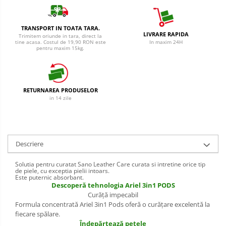
Cantar
Creme Depilatoare
Produse Pentru Bucatarie
Spuma Si Geluri De Barbierit
TRANSPORT IN TOATA TARA.
Detergent Vase Pentru Masina
LIVRARE RAPIDA
Trimitem oriunde in tara, direct la
Protectie Insecte
tine acasa. Costul de 19,90 RON este
In maxim 24H
Detergent Vase Manual
pentru maxim 15kg.
Betisoare de Urechi
Solutie Clatire Vase
Sare Masina De Spalat
Ingrijire Intima
Folie Si Pungi Alimentare
RETURNAREA PRODUSELOR
Aparat de ras
in 14 zile
Lavete Si Bureti
Aparat de Ras Gillette
Curatenie Bucatarie
Aparate de Ras Venus
Pungi Ambalare / Saci Menajeri
Vase Si Accesorii
Descriere
Accesorii
Diverse pentru bucatarie
Absorbante & Tampoane
Solutia pentru curatat Sano Leather Care curata si intretine orice tip
de piele, cu exceptia pielii intoars.
Igiena si Dezinfectie
Este puternic absorbant.
Absorbante
Descoperă tehnologia Ariel 3in1 PODS
Cif Spray Baie
Absorbante Zilnice
Curăţă impecabil
Detartrant WC
Formula concentrată Ariel 3in1 Pods oferă o curăţare excelentă la
Tampoane
fiecare spălare.
Dezinfectant Baie
Benzi Depilatoare
Îndepărtează petele