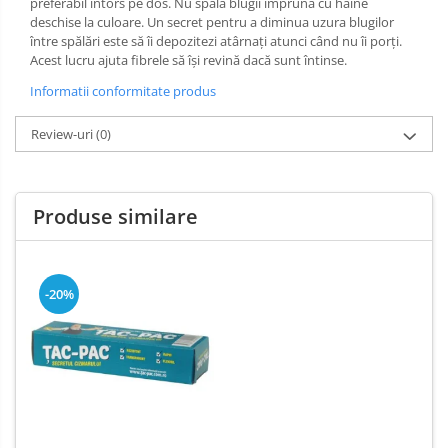
preferabil întors pe dos. Nu spala blugii impruna cu haine
Odorizant Camera Electric
deschise la culoare. Un secret pentru a diminua uzura blugilor
între spălări este să îi depozitezi atârnaţi atunci când nu îi porţi.
Profesional
Acest lucru ajuta fibrele să îşi revină dacă sunt întinse.
Odorizant Camera Ambi Pur
Informatii conformitate produs
Rezerva Odorizant Camera
Rezerva Odorizant Camera Glade
Review-uri
(0)
Rezerva Odorizant Camera Air Wick
Produse similare
-20%