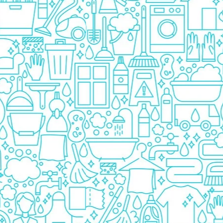
Detergent Bebelusi
Detergent Bebelusi Ariel
Sampon Bebelusi
Pasta de dinti *B*
Periuta De Dinti *B*
Periuta de Dinti Electrica Copii
Periuta de Dinti Oral B
Gel de Dus Bebelusi
Ingrijire Adulti
Scutece Adulti
Servetele Umede Adulti
Ingrijire Personala
Cosmetice
Absorbante
Absorbante & Tampoane
Tampoane