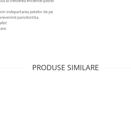
uta la cresterea eficientei pastei
prin indepartarea petelor de pe
 prevenind parodontita.
albi!
zare.
PRODUSE SIMILARE