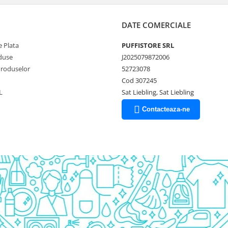
DATE COMERCIALE
 Plata
PUFFISTORE SRL
duse
J2025079872006
Produselor
52723078
Cod 307245
L
Sat Liebling, Sat Liebling
Contacteaza-ne