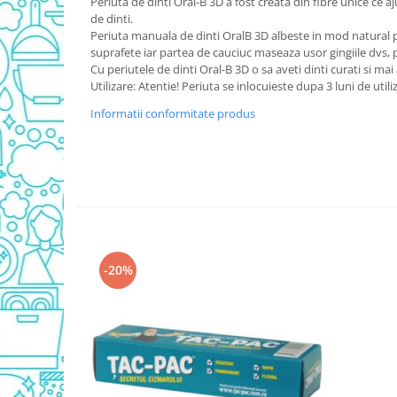
Periuta de dinti Oral-B 3D a fost creata din fibre unice ce aj
Detergent Vase Pentru Masina
de dinti.
Periuta manuala de dinti OralB 3D albeste in mod natural 
Detergent Vase Manual
suprafete iar partea de cauciuc maseaza usor gingiile dvs,
Solutie Clatire Vase
Cu periutele de dinti Oral-B 3D o sa aveti dinti curati si mai 
Utilizare: Atentie! Periuta se inlocuieste dupa 3 luni de utili
Sare Masina De Spalat
Folie Si Pungi Alimentare
Informatii conformitate produs
Lavete Si Bureti
Curatenie Bucatarie
Pungi Ambalare / Saci Menajeri
Vase Si Accesorii
Diverse pentru bucatarie
Igiena si Dezinfectie
-20%
Cif Spray Baie
Detartrant WC
Dezinfectant Baie
Dezinfectant Bucatarie
Dezinfectant Sano
Domestos Verde