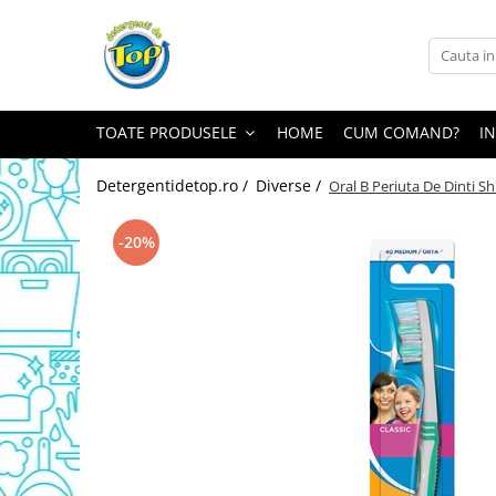
Toate Produsele
Ingrijire Casa
TOATE PRODUSELE
HOME
CUM COMAND?
I
Detergenti Rufe
Detergenti Pudra
Detergentidetop.ro /
Diverse /
Oral B Periuta De Dinti 
Detergent Lichid
Balsam De Rufe
-20%
Detergenti Curatenie Casa
Sano Detergent Pardoseli
Asevi Pardoseli
Produse Pentru Baie
Produse Pentru Bucatarie
Detergenti Curatenie Casa
Detergent Pardoseli