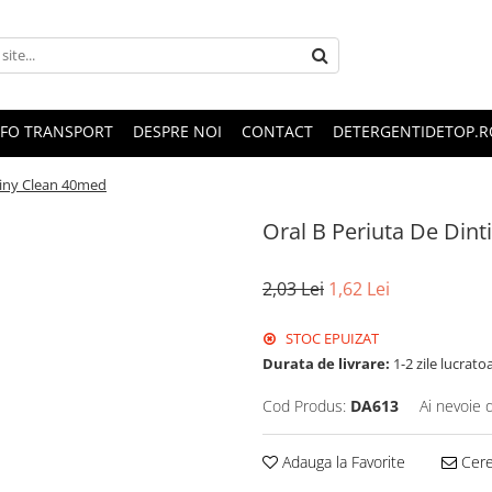
NFO TRANSPORT
DESPRE NOI
CONTACT
DETERGENTIDETOP.R
Shiny Clean 40med
Oral B Periuta De Din
2,03 Lei
1,62 Lei
STOC EPUIZAT
Durata de livrare:
1-2 zile lucrato
Cod Produs:
DA613
Ai nevoie 
Adauga la Favorite
Cere 