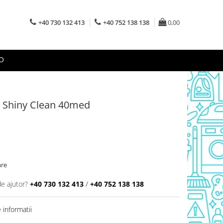
+40 730 132 413
+40 752 138 138
0,00
O
ti Shiny Clean 40med
are
de ajutor?
+40 730 132 413
/
+40 752 138 138
informatii