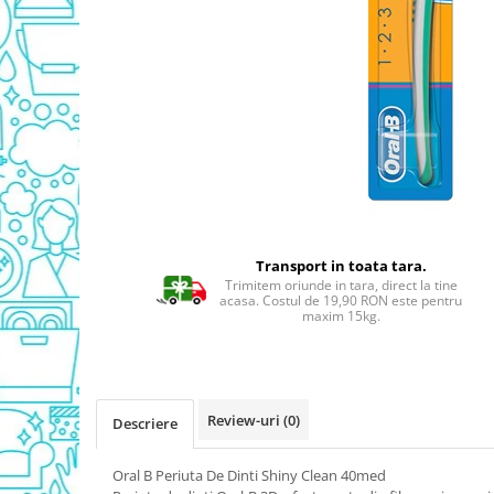
Detergent Geamuri
Detergent Mobila
Detergenti De Haine
Detergent Capsule
Detergent Pentru Pete
Detergent Ariel
Balsam De Rufe
Semana Balsam Rufe
Sano Maxima Balsam
Transport in toata tara.
Pachete Produse Curatenie
Trimitem oriunde in tara, direct la tine
acasa. Costul de 19,90 RON este pentru
Produse Pentru Baie
maxim 15kg.
Duck WC
Odorizant WC Bref
Odorizant Vas WC
Review-uri
(0)
Descriere
Odorizant Bazin WC
Cantar
Oral B Periuta De Dinti Shiny Clean 40med
Produse Pentru Bucatarie