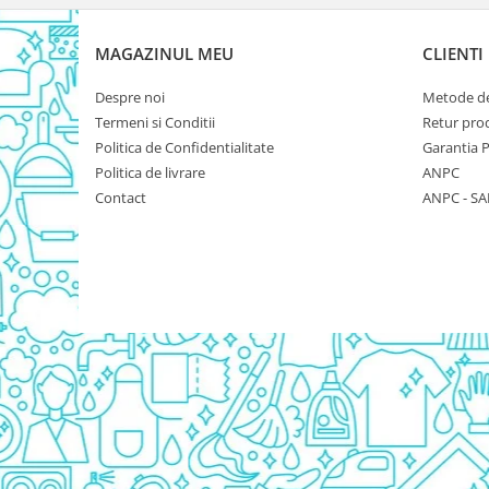
Rezerva Odorizant Camera Glade
Rezerva Odorizant Camera Air Wick
MAGAZINUL MEU
CLIENTI
Ingrijire Bebelusi
Despre noi
Metode de
Servetele Umede Bebelusi
Termeni si Conditii
Retur pro
Suplimente Bebelusi
Politica de Confidentialitate
Garantia 
Politica de livrare
ANPC
Lenjerii
Contact
ANPC - SA
Ingrijire Bebelusi
Scutece
Scutece Huggies
Scutece Happy
Scutece Pampers Bebelusi
Balsam Rufe Bebelusi
Servetele Umede Bebelusi
Suplimente Bebelusi
Betisoare