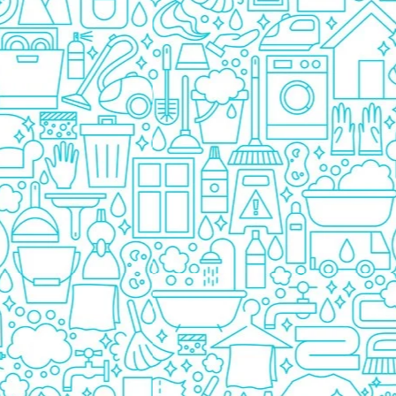
Pasta De Dinti
Cosmetice
Deodorante
Creme
Ingrijire Unghii
Machiaje/Pensule
Sapun
Sapun Solid
Sapun Lichid
Par
Vopsea
Sampon
Balsam/Masca
Coafura
Ustensile
Gel de Dus