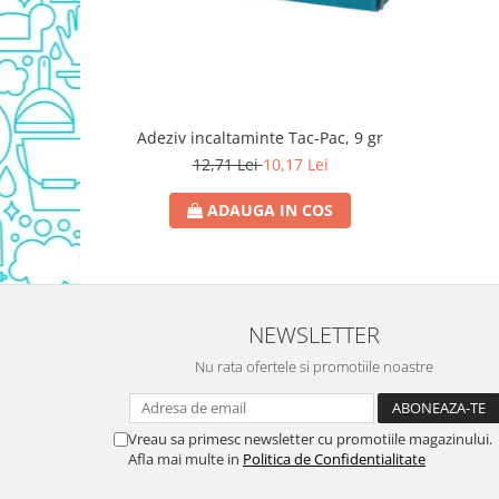
Domestos WC
Gel Antibacterian
Igienol Dezinfectant
Produse Curatenie Baie
Produse Sano Baie
Adeziv incaltaminte Tac-Pac, 9 gr
12,71 Lei
10,17 Lei
Sanytol Dezinfectant
Hartie Igienica
ADAUGA IN COS
Prosoape De Hartie Si Servetele
Prosoape de Hartie
Odorizant Camera Profesional
Odorizant Camera Electric
NEWSLETTER
Odorizant Camera Air Wick
Nu rata ofertele si promotiile noastre
Odorizant Camera cu Betisoare
Odorizant Camera Electric
Profesional
Vreau sa primesc newsletter cu promotiile magazinului.
Afla mai multe in
Politica de Confidentialitate
Odorizant Camera Ambi Pur
Rezerva Odorizant Camera