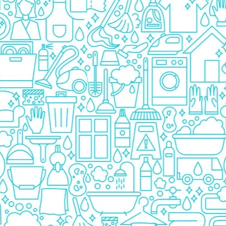
Prezervative
Ingrijire Orala
Pasta De Dinti
Periuta Dinti
Apa De Gura
Ata Dentara
Creme Depilatoare
Spuma Si Geluri De Barbierit
Protectie Insecte
Betisoare de Urechi
Ingrijire Intima
Aparat de ras
Aparat de Ras Gillette
Aparate de Ras Venus
Accesorii