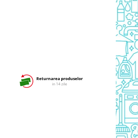
Returnarea produselor
in 14 zile