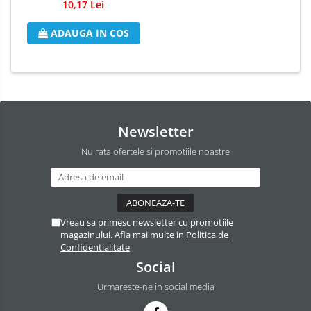
10,17 Lei
Odorizant Camera Electric
Profesional
ADAUGA IN COS
Odorizant Camera Ambi Pur
Rezerva Odorizant Camera
Rezerva Odorizant Camera Glade
Rezerva Odorizant Camera Air Wick
Newsletter
Nu rata ofertele si promotiile noastre
Vreau sa primesc newsletter cu promotiile
magazinului. Afla mai multe in
Politica de
Confidentialitate
Social
Urmareste-ne in social media