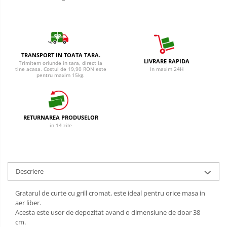
Cantar
Creme Depilatoare
Produse Pentru Bucatarie
Spuma Si Geluri De Barbierit
Detergent Vase Pentru Masina
Protectie Insecte
Detergent Vase Manual
TRANSPORT IN TOATA TARA.
Betisoare de Urechi
Solutie Clatire Vase
LIVRARE RAPIDA
Trimitem oriunde in tara, direct la
tine acasa. Costul de 19,90 RON este
In maxim 24H
Sare Masina De Spalat
pentru maxim 15kg.
Ingrijire Intima
Folie Si Pungi Alimentare
Aparat de ras
Lavete Si Bureti
Aparat de Ras Gillette
Curatenie Bucatarie
RETURNAREA PRODUSELOR
in 14 zile
Aparate de Ras Venus
Pungi Ambalare / Saci Menajeri
Vase Si Accesorii
Accesorii
Diverse pentru bucatarie
Absorbante & Tampoane
Descriere
Igiena si Dezinfectie
Absorbante
Cif Spray Baie
Absorbante Zilnice
Gratarul de curte cu grill cromat, este ideal pentru orice masa in
aer liber.
Detartrant WC
Tampoane
Acesta este usor de depozitat avand o dimensiune de doar 38
Dezinfectant Baie
cm.
Benzi Depilatoare